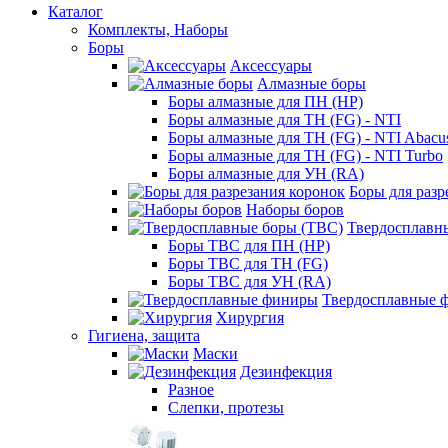
Каталог
Комплекты, Наборы
Боры
Аксессуары
Алмазные боры
Боры алмазные для ПН (HP)
Боры алмазные для ТН (FG) - NTI
Боры алмазные для ТН (FG) - NTI Abacu
Боры алмазные для ТН (FG) - NTI Turbo
Боры алмазные для УН (RA)
Боры для разр
Наборы боров
Твердосплавн
Боры ТВС для ПН (HP)
Боры ТВС для ТН (FG)
Боры ТВС для УН (RA)
Твердосплавные 
Хирургия
Гигиена, защита
Маски
Дезинфекция
Разное
Слепки, протезы