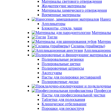
Материалы светового отверждения
Жидкотекучие материалы
Материалы химического отверждения
Временные материалы
Нанес
Аппликаторы
Блокноты, стекла, чаши
Материалы
Тигли
Матери
Силаны (праймеры)
Аппликационна
Полировальные резинки
Полировальные щетки
Полировочные штрипсы
Аксессуары
Пасты для полировки реставраций
Полировочные диски
Професси
Пасты для профессиональной чистки
Таблетки для полоскания
Клиническое отбеливание
Порошки для пескоструя