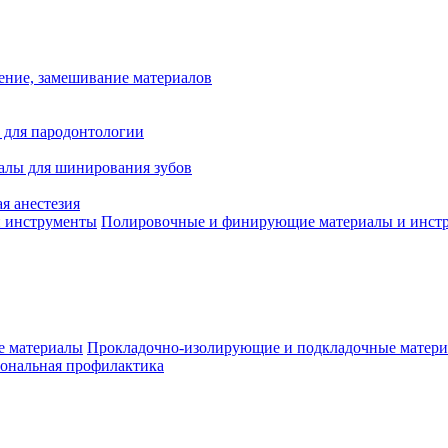
ение, замешивание материалов
 для пародонтологии
алы для шинирования зубов
я анестезия
Полировочные и финирующие материалы и инст
Прокладочно-изолирующие и подкладочные матер
ональная профилактика