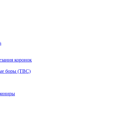
s
езания коронок
ые боры (ТВС)
финиры