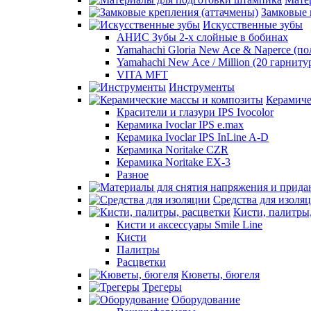
Замковые 
Искусственные зубы
АНИС Зубы 2-х слойные в бобинах
Yamahachi Gloria New Ace & Naperce (п
Yamahachi New Ace / Million (20 гарниту
VITA MFT
Инструменты
Керамиче
Красители и глазури IPS Ivocolor
Керамика Ivoclar IPS e.max
Керамика Ivoclar IPS InLine A-D
Керамика Noritake CZR
Керамика Noritake EX-3
Разное
Средства для изоля
Кисти, палитры
Кисти и аксессуары Smile Line
Кисти
Палитры
Расцветки
Кюветы, бюгеля
Трегеры
Оборудование