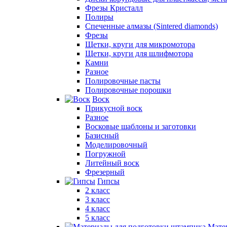
Фрезы Кристалл
Полиры
Спеченные алмазы (Sintered diamonds)
Фрезы
Щетки, круги для микромотора
Щетки, круги для шлифмотора
Камни
Разное
Полировочные пасты
Полировочные порошки
Воск
Прикусной воск
Разное
Восковые шаблоны и заготовки
Базисный
Моделировочный
Погружной
Литейный воск
Фрезерный
Гипсы
2 класс
3 класс
4 класс
5 класс
Мате