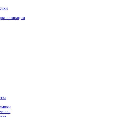
очки
для аспирации
отка
рамики
еталла
алла