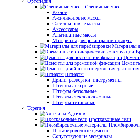
Ортопедия
Слепочные массы
Разное
А-силиконовые массы
С-силиконовые массы
Аксессуары
Альгинатные массы
Материалы для регистрации прикуса
Материалы д
В
Цемент
Цементы
Штифты
Дрили, развертки, инструменты
Штифты анкерные
Штифты беззольные
Штифты стекловолоконные
Штифты титановые
Терапия
Адгезивы
Протравочные гели
Пломбировочн
Пломбировочные цементы
Сопутствующие материалы