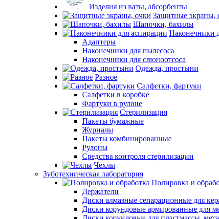
Изделия из ваты, абсорбенты
Защитные экраны, 
Шапочки, бахилы
Наконечники 
Адаптеры
Наконечники для пылесоса
Наконечники для слюноотсоса
Одежда, простыни
Разное
Салфетки, фартуки
Салфетки в коробке
Фартуки в рулоне
Стерилизация
Пакеты бумажные
Журналы
Пакеты комбинированные
Рулоны
Средства контроля стерилизации
Чехлы
Зуботехническая лаборатория
Полировка и обраб
Держатели
Диски алмазные сепарационные для ке
Диски корундовые армированные для м
Диски корундовые для пластмассы, мет