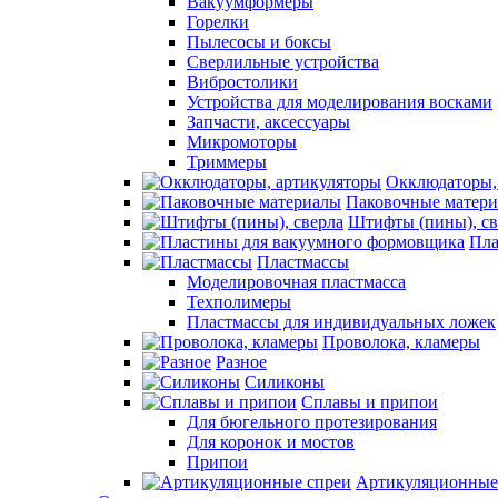
Вакуумформеры
Горелки
Пылесосы и боксы
Сверлильные устройства
Вибростолики
Устройства для моделирования восками
Запчасти, аксессуары
Микромоторы
Триммеры
Окклюдаторы,
Паковочные матер
Штифты (пины), св
Пла
Пластмассы
Моделировочная пластмасса
Техполимеры
Пластмассы для индивидуальных ложек
Проволока, кламеры
Разное
Силиконы
Сплавы и припои
Для бюгельного протезирования
Для коронок и мостов
Припои
Артикуляционные