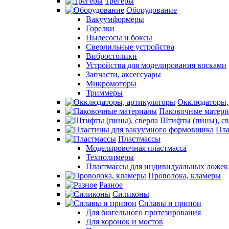
Трегеры
Оборудование
Вакуумформеры
Горелки
Пылесосы и боксы
Сверлильные устройства
Вибростолики
Устройства для моделирования восками
Запчасти, аксессуары
Микромоторы
Триммеры
Окклюдаторы,
Паковочные матер
Штифты (пины), св
Пла
Пластмассы
Моделировочная пластмасса
Техполимеры
Пластмассы для индивидуальных ложек
Проволока, кламеры
Разное
Силиконы
Сплавы и припои
Для бюгельного протезирования
Для коронок и мостов