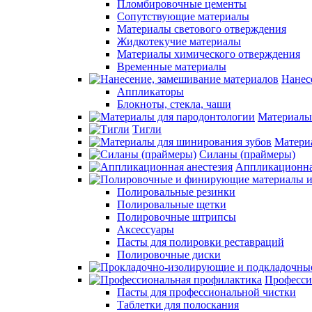
Пломбировочные цементы
Сопутствующие материалы
Материалы светового отверждения
Жидкотекучие материалы
Материалы химического отверждения
Временные материалы
Нанес
Аппликаторы
Блокноты, стекла, чаши
Материалы
Тигли
Матери
Силаны (праймеры)
Аппликационна
Полировальные резинки
Полировальные щетки
Полировочные штрипсы
Аксессуары
Пасты для полировки реставраций
Полировочные диски
Професси
Пасты для профессиональной чистки
Таблетки для полоскания