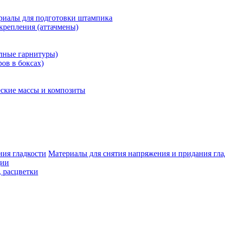
риалы для подготовки штампика
крепления (аттачмены)
олные гарнитуры)
ров в боксах)
ские массы и композиты
Материалы для снятия напряжения и придания гла
ции
, расцветки