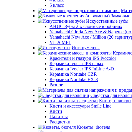
5 класс
Мате
Замковые 
Искусственные зубы
АНИС Зубы 2-х слойные в бобинах
Yamahachi Gloria New Ace & Naperce (п
Yamahachi New Ace / Million (20 гарниту
VITA MFT
Инструменты
Керамиче
Красители и глазури IPS Ivocolor
Керамика Ivoclar IPS e.max
Керамика Ivoclar IPS InLine A-D
Керамика Noritake CZR
Керамика Noritake EX-3
Разное
Средства для изоля
Кисти, палитры
Кисти и аксессуары Smile Line
Кисти
Палитры
Расцветки
Кюветы, бюгеля