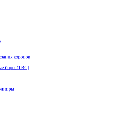
s
езания коронок
ые боры (ТВС)
финиры