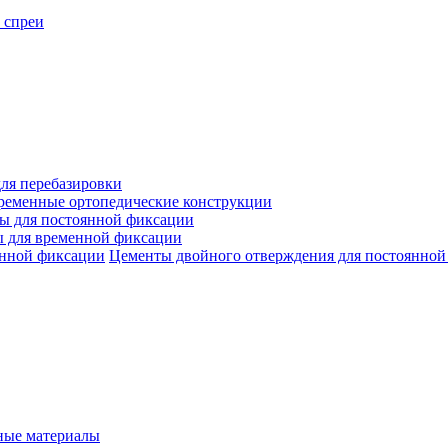
 спреи
ля перебазировки
ременные ортопедические конструкции
ы для постоянной фиксации
 для временной фиксации
Цементы двойного отверждения для постоянной
ые материалы