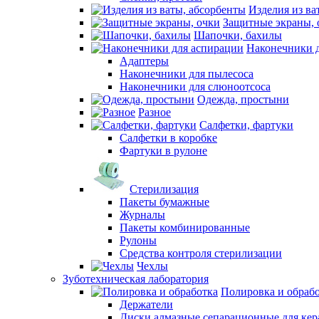
Изделия из ва
Защитные экраны, 
Шапочки, бахилы
Наконечники 
Адаптеры
Наконечники для пылесоса
Наконечники для слюноотсоса
Одежда, простыни
Разное
Салфетки, фартуки
Салфетки в коробке
Фартуки в рулоне
Стерилизация
Пакеты бумажные
Журналы
Пакеты комбинированные
Рулоны
Средства контроля стерилизации
Чехлы
Зуботехническая лаборатория
Полировка и обраб
Держатели
Диски алмазные сепарационные для ке