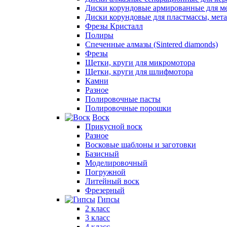
Диски корундовые армированные для м
Диски корундовые для пластмассы, мет
Фрезы Кристалл
Полиры
Спеченные алмазы (Sintered diamonds)
Фрезы
Щетки, круги для микромотора
Щетки, круги для шлифмотора
Камни
Разное
Полировочные пасты
Полировочные порошки
Воск
Прикусной воск
Разное
Восковые шаблоны и заготовки
Базисный
Моделировочный
Погружной
Литейный воск
Фрезерный
Гипсы
2 класс
3 класс
4 класс