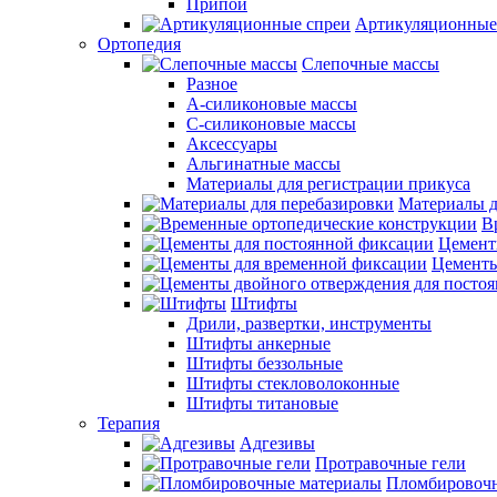
Припои
Артикуляционные
Ортопедия
Слепочные массы
Разное
А-силиконовые массы
С-силиконовые массы
Аксессуары
Альгинатные массы
Материалы для регистрации прикуса
Материалы д
В
Цемент
Цементы
Штифты
Дрили, развертки, инструменты
Штифты анкерные
Штифты беззольные
Штифты стекловолоконные
Штифты титановые
Терапия
Адгезивы
Протравочные гели
Пломбировочн