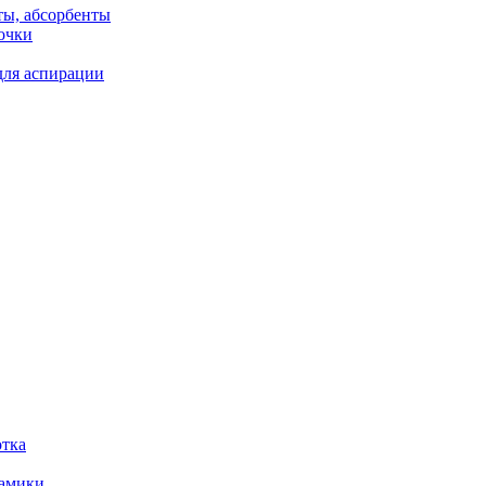
ты, абсорбенты
очки
для аспирации
отка
рамики