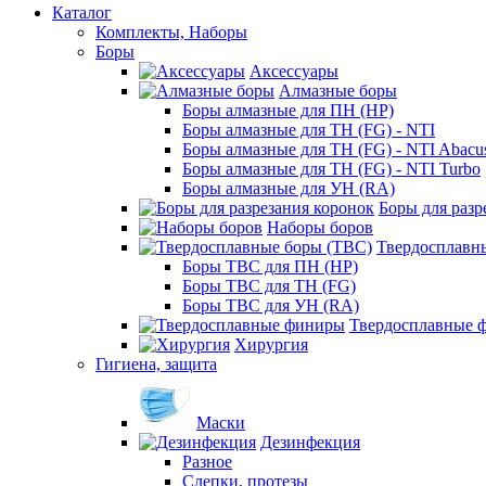
Каталог
Комплекты, Наборы
Боры
Аксессуары
Алмазные боры
Боры алмазные для ПН (HP)
Боры алмазные для ТН (FG) - NTI
Боры алмазные для ТН (FG) - NTI Abacu
Боры алмазные для ТН (FG) - NTI Turbo
Боры алмазные для УН (RA)
Боры для разр
Наборы боров
Твердосплавн
Боры ТВС для ПН (HP)
Боры ТВС для ТН (FG)
Боры ТВС для УН (RA)
Твердосплавные 
Хирургия
Гигиена, защита
Маски
Дезинфекция
Разное
Слепки, протезы