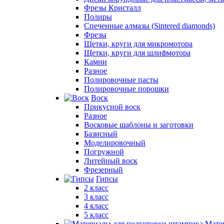
Фрезы Кристалл
Полиры
Спеченные алмазы (Sintered diamonds)
Фрезы
Щетки, круги для микромотора
Щетки, круги для шлифмотора
Камни
Разное
Полировочные пасты
Полировочные порошки
Воск
Прикусной воск
Разное
Восковые шаблоны и заготовки
Базисный
Моделировочный
Погружной
Литейный воск
Фрезерный
Гипсы
2 класс
3 класс
4 класс
5 класс
Мате