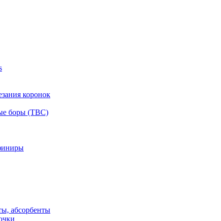
s
езания коронок
ые боры (ТВС)
финиры
ты, абсорбенты
очки