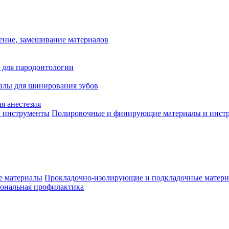
ение, замешивание материалов
 для пародонтологии
алы для шинирования зубов
я анестезия
Полировочные и финирующие материалы и инст
Прокладочно-изолирующие и подкладочные матер
ональная профилактика