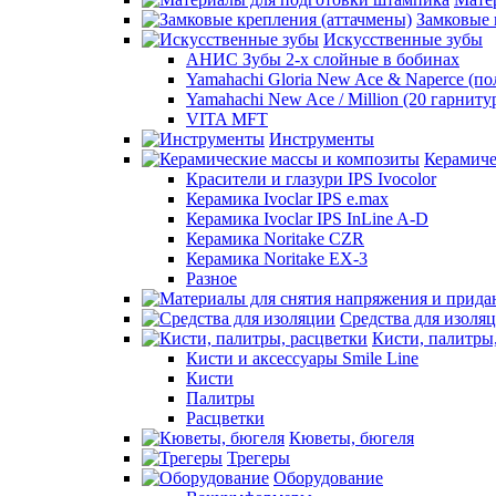
Замковые 
Искусственные зубы
АНИС Зубы 2-х слойные в бобинах
Yamahachi Gloria New Ace & Naperce (п
Yamahachi New Ace / Million (20 гарниту
VITA MFT
Инструменты
Керамиче
Красители и глазури IPS Ivocolor
Керамика Ivoclar IPS e.max
Керамика Ivoclar IPS InLine A-D
Керамика Noritake CZR
Керамика Noritake EX-3
Разное
Средства для изоля
Кисти, палитры
Кисти и аксессуары Smile Line
Кисти
Палитры
Расцветки
Кюветы, бюгеля
Трегеры
Оборудование