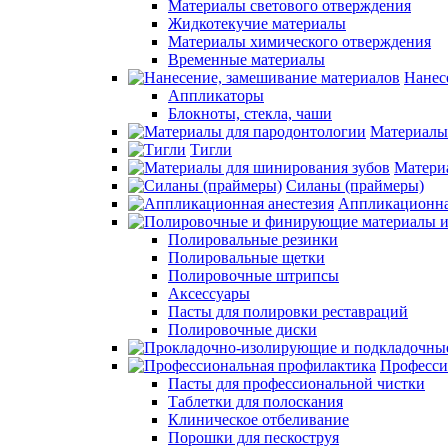
Материалы светового отверждения
Жидкотекучие материалы
Материалы химического отверждения
Временные материалы
Нанес
Аппликаторы
Блокноты, стекла, чаши
Материалы
Тигли
Матери
Силаны (праймеры)
Аппликационна
Полировальные резинки
Полировальные щетки
Полировочные штрипсы
Аксессуары
Пасты для полировки реставраций
Полировочные диски
Професси
Пасты для профессиональной чистки
Таблетки для полоскания
Клиническое отбеливание
Порошки для пескоструя