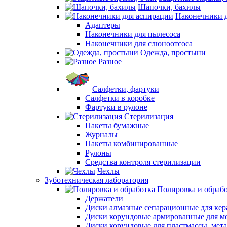
Шапочки, бахилы
Наконечники 
Адаптеры
Наконечники для пылесоса
Наконечники для слюноотсоса
Одежда, простыни
Разное
Салфетки, фартуки
Салфетки в коробке
Фартуки в рулоне
Стерилизация
Пакеты бумажные
Журналы
Пакеты комбинированные
Рулоны
Средства контроля стерилизации
Чехлы
Зуботехническая лаборатория
Полировка и обраб
Держатели
Диски алмазные сепарационные для ке
Диски корундовые армированные для м
Диски корундовые для пластмассы, мет