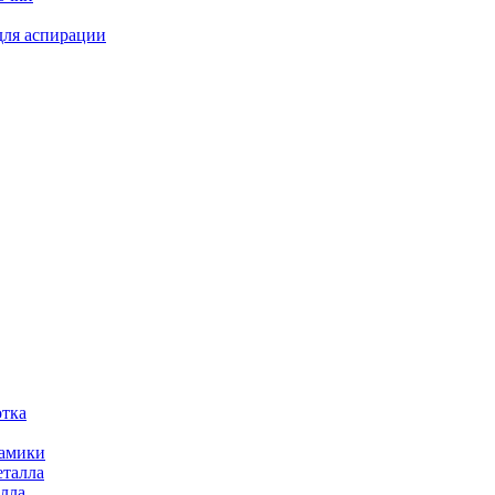
для аспирации
отка
рамики
еталла
алла