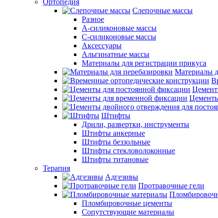
Ортопедия
Слепочные массы
Разное
А-силиконовые массы
С-силиконовые массы
Аксессуары
Альгинатные массы
Материалы для регистрации прикуса
Материалы д
В
Цемент
Цементы
Штифты
Дрили, развертки, инструменты
Штифты анкерные
Штифты беззольные
Штифты стекловолоконные
Штифты титановые
Терапия
Адгезивы
Протравочные гели
Пломбировочн
Пломбировочные цементы
Сопутствующие материалы