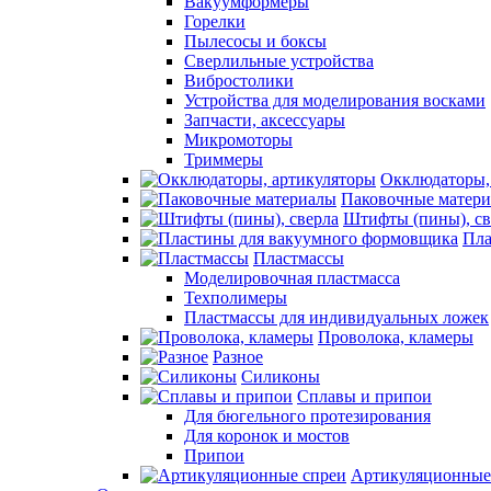
Вакуумформеры
Горелки
Пылесосы и боксы
Сверлильные устройства
Вибростолики
Устройства для моделирования восками
Запчасти, аксессуары
Микромоторы
Триммеры
Окклюдаторы,
Паковочные матер
Штифты (пины), св
Пла
Пластмассы
Моделировочная пластмасса
Техполимеры
Пластмассы для индивидуальных ложек
Проволока, кламеры
Разное
Силиконы
Сплавы и припои
Для бюгельного протезирования
Для коронок и мостов
Припои
Артикуляционные