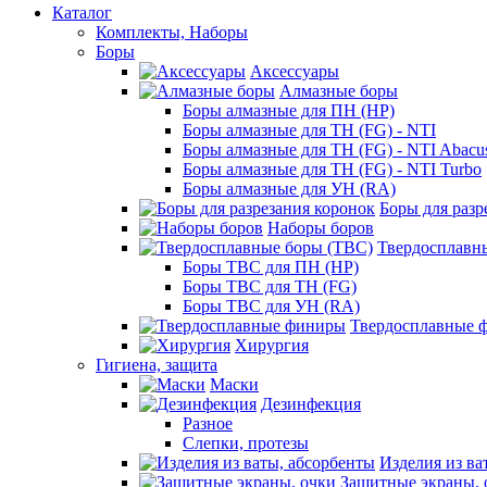
Каталог
Комплекты, Наборы
Боры
Аксессуары
Алмазные боры
Боры алмазные для ПН (HP)
Боры алмазные для ТН (FG) - NTI
Боры алмазные для ТН (FG) - NTI Abacu
Боры алмазные для ТН (FG) - NTI Turbo
Боры алмазные для УН (RA)
Боры для разр
Наборы боров
Твердосплавн
Боры ТВС для ПН (HP)
Боры ТВС для ТН (FG)
Боры ТВС для УН (RA)
Твердосплавные 
Хирургия
Гигиена, защита
Маски
Дезинфекция
Разное
Слепки, протезы
Изделия из ва
Защитные экраны, 