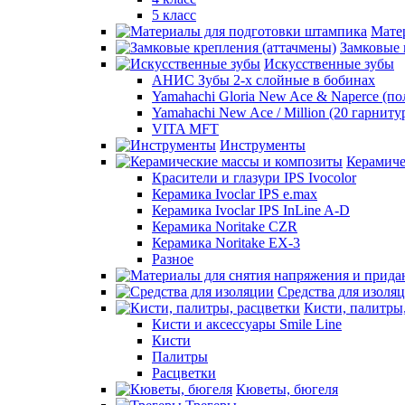
5 класс
Мате
Замковые 
Искусственные зубы
АНИС Зубы 2-х слойные в бобинах
Yamahachi Gloria New Ace & Naperce (п
Yamahachi New Ace / Million (20 гарниту
VITA MFT
Инструменты
Керамиче
Красители и глазури IPS Ivocolor
Керамика Ivoclar IPS e.max
Керамика Ivoclar IPS InLine A-D
Керамика Noritake CZR
Керамика Noritake EX-3
Разное
Средства для изоля
Кисти, палитры
Кисти и аксессуары Smile Line
Кисти
Палитры
Расцветки
Кюветы, бюгеля