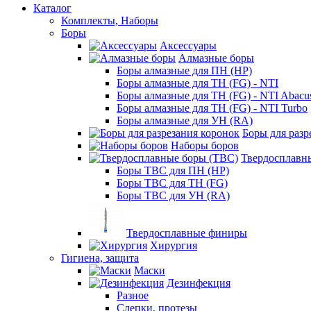
Каталог
Комплекты, Наборы
Боры
Аксессуары
Алмазные боры
Боры алмазные для ПН (HP)
Боры алмазные для ТН (FG) - NTI
Боры алмазные для ТН (FG) - NTI Abacu
Боры алмазные для ТН (FG) - NTI Turbo
Боры алмазные для УН (RA)
Боры для разр
Наборы боров
Твердосплавн
Боры ТВС для ПН (HP)
Боры ТВС для ТН (FG)
Боры ТВС для УН (RA)
Твердосплавные финиры
Хирургия
Гигиена, защита
Маски
Дезинфекция
Разное
Слепки, протезы