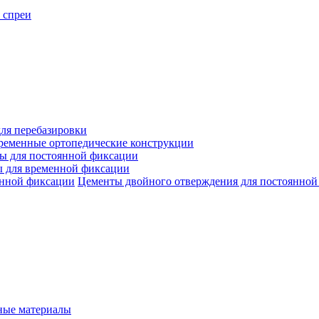
 спреи
ля перебазировки
ременные ортопедические конструкции
ы для постоянной фиксации
 для временной фиксации
Цементы двойного отверждения для постоянной
ые материалы