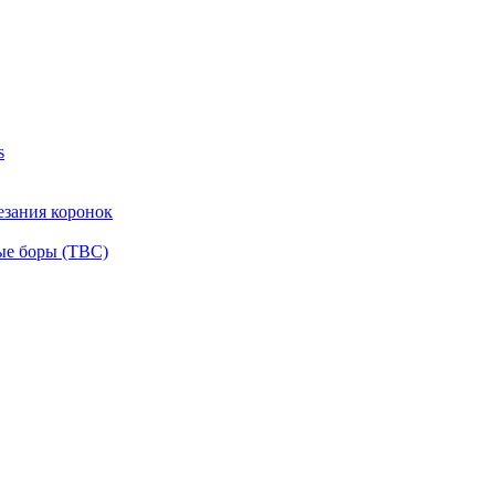
s
езания коронок
ые боры (ТВС)