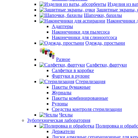
Изделия из ва
Защитные экраны, 
Шапочки, бахилы
Наконечники 
Адаптеры
Наконечники для пылесоса
Наконечники для слюноотсоса
Одежда, простыни
Разное
Салфетки, фартуки
Салфетки в коробке
Фартуки в рулоне
Стерилизация
Пакеты бумажные
Журналы
Пакеты комбинированные
Рулоны
Средства контроля стерилизации
Чехлы
Зуботехническая лаборатория
Полировка и обраб
Держатели
Диски алмазные сепарационные для ке