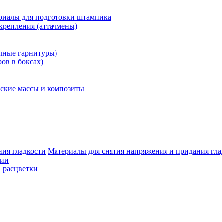
риалы для подготовки штампика
крепления (аттачмены)
олные гарнитуры)
ров в боксах)
ские массы и композиты
Материалы для снятия напряжения и придания гла
ции
, расцветки