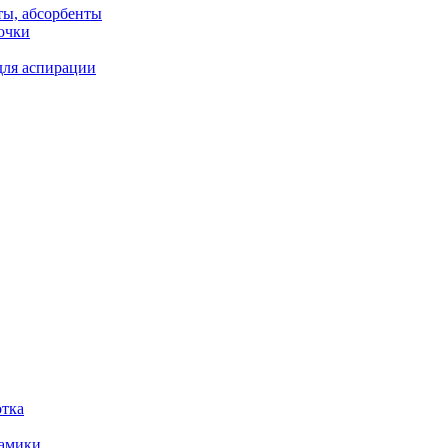
ты, абсорбенты
очки
для аспирации
отка
рамики