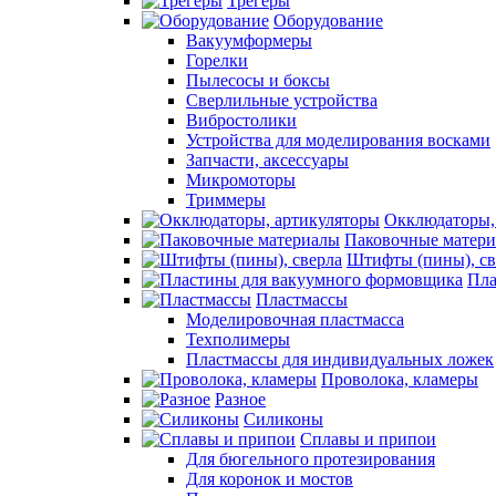
Трегеры
Оборудование
Вакуумформеры
Горелки
Пылесосы и боксы
Сверлильные устройства
Вибростолики
Устройства для моделирования восками
Запчасти, аксессуары
Микромоторы
Триммеры
Окклюдаторы,
Паковочные матер
Штифты (пины), св
Пла
Пластмассы
Моделировочная пластмасса
Техполимеры
Пластмассы для индивидуальных ложек
Проволока, кламеры
Разное
Силиконы
Сплавы и припои
Для бюгельного протезирования
Для коронок и мостов