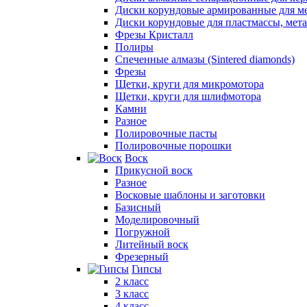
Диски корундовые армированные для м
Диски корундовые для пластмассы, мет
Фрезы Кристалл
Полиры
Спеченные алмазы (Sintered diamonds)
Фрезы
Щетки, круги для микромотора
Щетки, круги для шлифмотора
Камни
Разное
Полировочные пасты
Полировочные порошки
Воск
Прикусной воск
Разное
Восковые шаблоны и заготовки
Базисный
Моделировочный
Погружной
Литейный воск
Фрезерный
Гипсы
2 класс
3 класс
4 класс