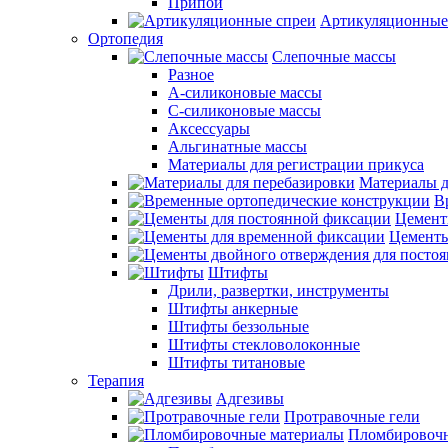
Припои
Артикуляционные
Ортопедия
Слепочные массы
Разное
А-силиконовые массы
С-силиконовые массы
Аксессуары
Альгинатные массы
Материалы для регистрации прикуса
Материалы д
В
Цемент
Цементы
Штифты
Дрили, развертки, инструменты
Штифты анкерные
Штифты беззольные
Штифты стекловолоконные
Штифты титановые
Терапия
Адгезивы
Протравочные гели
Пломбировочн