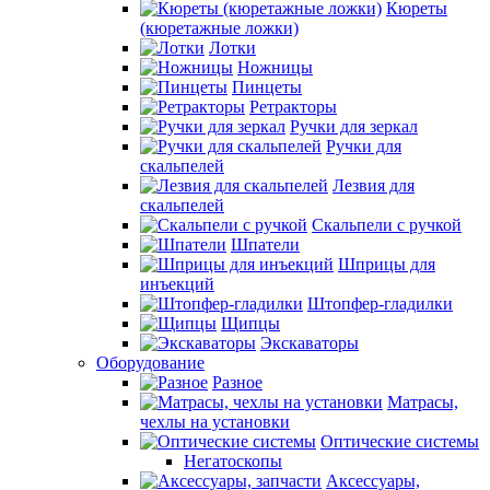
Кюреты
(кюретажные ложки)
Лотки
Ножницы
Пинцеты
Ретракторы
Ручки для зеркал
Ручки для
скальпелей
Лезвия для
скальпелей
Скальпели с ручкой
Шпатели
Шприцы для
инъекций
Штопфер-гладилки
Щипцы
Экскаваторы
Оборудование
Разное
Матрасы,
чехлы на установки
Оптические системы
Негатоскопы
Аксессуары,