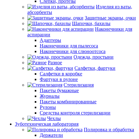
Слепки, протезы
Изделия из ваты,
абсорбенты
Защитные экраны, очки
Шапочки, бахилы
Наконечники для
аспирации
Адаптеры
Наконечники для пылесоса
Наконечники для слюноотсоса
Одежда, простыни
Разное
Салфетки, фартуки
Салфетки в коробке
Фартуки в рулоне
Стерилизация
Пакеты бумажные
Журналы
Пакеты комбинированные
Рулоны
Средства контроля стерилизации
Чехлы
Зуботехническая лаборатория
Полировка и обработка
Держатели