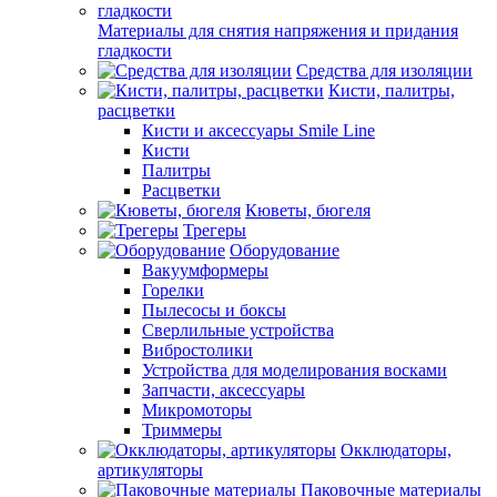
Материалы для снятия напряжения и придания
гладкости
Средства для изоляции
Кисти, палитры,
расцветки
Кисти и аксессуары Smile Line
Кисти
Палитры
Расцветки
Кюветы, бюгеля
Трегеры
Оборудование
Вакуумформеры
Горелки
Пылесосы и боксы
Сверлильные устройства
Вибростолики
Устройства для моделирования восками
Запчасти, аксессуары
Микромоторы
Триммеры
Окклюдаторы,
артикуляторы
Паковочные материалы