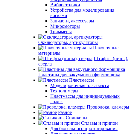
Вибростолики
Устройства для моделирования
восками
Запчасти, аксессуары
Микромоторы
Триммеры
Окклюдаторы, артикуляторы
Паковочные
материалы
Штифты (пины),
сверла
Пластины для вакуумного формовщика
Пластмассы
Моделировочная пластмасса
Техполимеры
Пластмассы для индивидуальных
ложек
Проволока, кламеры
Разное
Силиконы
Сплавы и припои
Для бюгельного протезирования
Для коронок и мостов