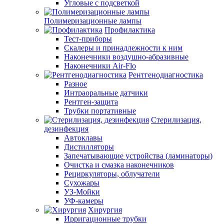
Угловые с подсветкой
Полимеризационные лампы
Профилактика
Тест-приборы
Скалеры и принадлежности к ним
Наконечники воздушно-абразивные
Наконечники Air-Flo
Рентгенодиагностика
Разное
Интраоральные датчики
Рентген-защита
Трубки портативные
Стерилизация,
дезинфекция
Автоклавы
Дистилляторы
Запечатывающие устройства (ламинаторы)
Очистка и смазка наконечников
Рециркуляторы, облучатели
Сухожары
УЗ-Мойки
УФ-камеры
Хирургия
Ирригационные трубки