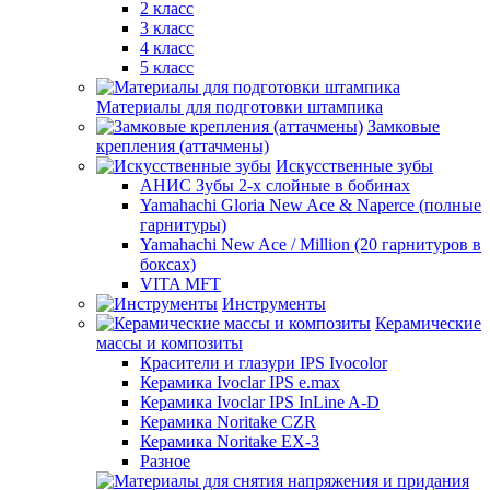
2 класс
3 класс
4 класс
5 класс
Материалы для подготовки штампика
Замковые
крепления (аттачмены)
Искусственные зубы
АНИС Зубы 2-х слойные в бобинах
Yamahachi Gloria New Ace & Naperce (полные
гарнитуры)
Yamahachi New Ace / Million (20 гарнитуров в
боксах)
VITA MFT
Инструменты
Керамические
массы и композиты
Красители и глазури IPS Ivocolor
Керамика Ivoclar IPS e.max
Керамика Ivoclar IPS InLine A-D
Керамика Noritake CZR
Керамика Noritake EX-3
Разное