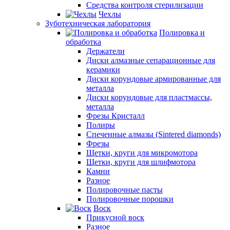
Средства контроля стерилизации
Чехлы
Зуботехническая лаборатория
Полировка и
обработка
Держатели
Диски алмазные сепарационные для
керамики
Диски корундовые армированные для
металла
Диски корундовые для пластмассы,
металла
Фрезы Кристалл
Полиры
Спеченные алмазы (Sintered diamonds)
Фрезы
Щетки, круги для микромотора
Щетки, круги для шлифмотора
Камни
Разное
Полировочные пасты
Полировочные порошки
Воск
Прикусной воск
Разное