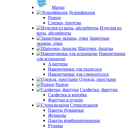
Маски
Дезинфекция
Разное
Слепки, протезы
Изделия из
ваты, абсорбенты
Защитные
экраны, очки
Шапочки, бахилы
Наконечники
для аспирации
Адаптеры
Наконечники для пылесоса
Наконечники для слюноотсоса
Одежда, простыни
Разное
Салфетки, фартуки
Салфетки в коробке
Фартуки в рулоне
Стерилизация
Пакеты бумажные
Журналы
Пакеты комбинированные
Рулоны