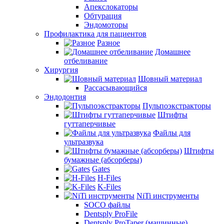
Апекслокаторы
Обтурация
Эндомоторы
Профилактика для пациентов
Разное
Домашнее
отбеливание
Хирургия
Шовный материал
Рассасывающийся
Эндодонтия
Пульпоэкстракторы
Штифты
гуттаперчивые
Файлы для
ультразвука
Штифты
бумажные (абсорберы)
Gates
H-Files
K-Files
NiTi инструменты
SOCO файлы
Dentsply ProFile
Dentsply ProTaper (машинные)