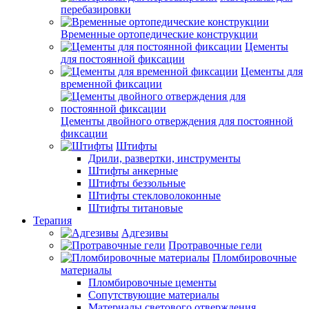
перебазировки
Временные ортопедические конструкции
Цементы
для постоянной фиксации
Цементы для
временной фиксации
Цементы двойного отверждения для постоянной
фиксации
Штифты
Дрили, развертки, инструменты
Штифты анкерные
Штифты беззольные
Штифты стекловолоконные
Штифты титановые
Терапия
Адгезивы
Протравочные гели
Пломбировочные
материалы
Пломбировочные цементы
Сопутствующие материалы
Материалы светового отверждения