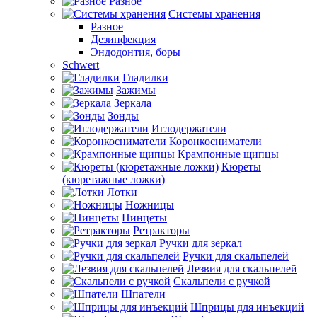
Разное
Системы хранения
Разное
Дезинфекция
Эндодонтия, боры
Schwert
Гладилки
Зажимы
Зеркала
Зонды
Иглодержатели
Коронкосниматели
Крампонные щипцы
Кюреты
(кюретажные ложки)
Лотки
Ножницы
Пинцеты
Ретракторы
Ручки для зеркал
Ручки для скальпелей
Лезвия для скальпелей
Скальпели с ручкой
Шпатели
Шприцы для инъекций