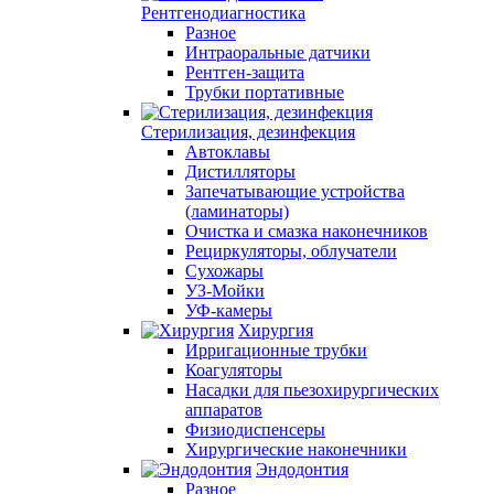
Рентгенодиагностика
Разное
Интраоральные датчики
Рентген-защита
Трубки портативные
Стерилизация, дезинфекция
Автоклавы
Дистилляторы
Запечатывающие устройства
(ламинаторы)
Очистка и смазка наконечников
Рециркуляторы, облучатели
Сухожары
УЗ-Мойки
УФ-камеры
Хирургия
Ирригационные трубки
Коагуляторы
Насадки для пьезохирургических
аппаратов
Физиодиспенсеры
Хирургические наконечники
Эндодонтия
Разное