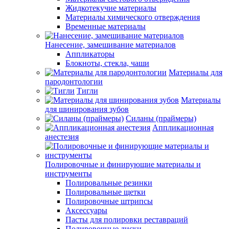
Жидкотекучие материалы
Материалы химического отверждения
Временные материалы
Нанесение, замешивание материалов
Аппликаторы
Блокноты, стекла, чаши
Материалы для
пародонтологии
Тигли
Материалы
для шинирования зубов
Силаны (праймеры)
Аппликационная
анестезия
Полировочные и финирующие материалы и
инструменты
Полировальные резинки
Полировальные щетки
Полировочные штрипсы
Аксессуары
Пасты для полировки реставраций
Полировочные диски