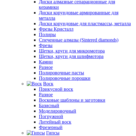
Диски алмазные сепарационные для
керамики
Диски корундовые армированные для
металла
Диски корундовые для пластмассы, металла
Фрезы Кристалл
Полиры
Спеченные алмазы (Sintered diamonds)
Фрезы
Щетки, круги для микромотора
Щетки, круги для шлифмотора
Камни
Разное
Полировочные пасты
Полировочные порошки
Воск
Прикусной воск
Разное
Восковые шаблоны и заготовки
Базисный
Моделировочный
Погружной
Литейный воск
Фрезерный
Гипсы