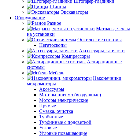
Штопфер-гладилки
Щипцы
Экскаваторы
Оборудование
Разное
Матрасы, чехлы
на установки
Оптические системы
Негатоскопы
Аксессуары, запчасти
Компрессоры
Аспирационные
системы
Мебель
Наконечники,
микромоторы
Аксессуары
Моторы пневмо (воздушные)
Моторы электрические
Прямые
Смазка, очистка
Турбинные
Турбинные с подсветкой
Угловые
Угловые повышающие