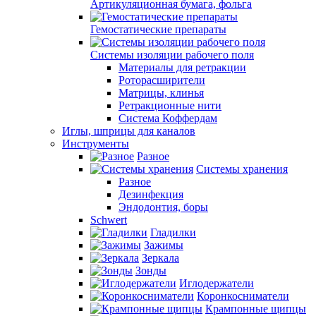
Артикуляционная бумага, фольга
Гемостатические препараты
Системы изоляции рабочего поля
Материалы для ретракции
Роторасширители
Матрицы, клинья
Ретракционные нити
Система Коффердам
Иглы, шприцы для каналов
Инструменты
Разное
Системы хранения
Разное
Дезинфекция
Эндодонтия, боры
Schwert
Гладилки
Зажимы
Зеркала
Зонды
Иглодержатели
Коронкосниматели
Крампонные щипцы