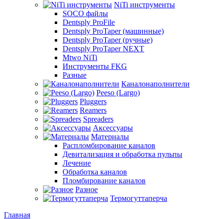
NiTi инструменты
SOCO файлы
Dentsply ProFile
Dentsply ProTaper (машинные)
Dentsply ProTaper (ручные)
Dentsply ProTaper NEXT
Mtwo NiTi
Инструменты FKG
Разные
Каналонаполнители
Peeso (Largo)
Pluggers
Reamers
Spreaders
Аксессуары
Материалы
Распломбирование каналов
Девитализация и обработка пульпы
Лечение
Обработка каналов
Пломбирование каналов
Разное
Термогуттаперча
Главная