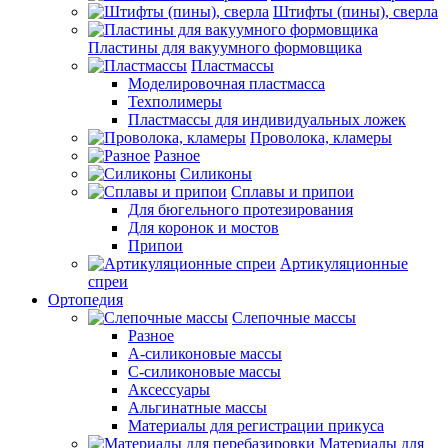
Штифты (пины), сверла
Пластины для вакуумного формовщика
Пластмассы
Моделировочная пластмасса
Техполимеры
Пластмассы для индивидуальных ложек
Проволока, кламеры
Разное
Силиконы
Сплавы и припои
Для бюгельного протезирования
Для коронок и мостов
Припои
Артикуляционные
спреи
Ортопедия
Слепочные массы
Разное
А-силиконовые массы
С-силиконовые массы
Аксессуары
Альгинатные массы
Материалы для регистрации прикуса
Материалы для