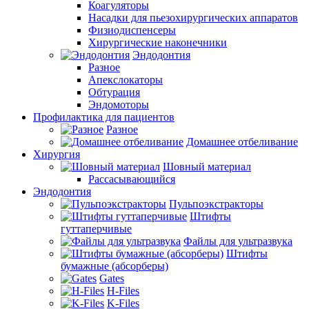
Коагуляторы
Насадки для пьезохирургических аппаратов
Физиодиспенсеры
Хирургические наконечники
Эндодонтия
Разное
Апекслокаторы
Обтурация
Эндомоторы
Профилактика для пациентов
Разное
Домашнее отбеливание
Хирургия
Шовный материал
Рассасывающийся
Эндодонтия
Пульпоэкстракторы
Штифты
гуттаперчивые
Файлы для ультразвука
Штифты
бумажные (абсорберы)
Gates
H-Files
K-Files