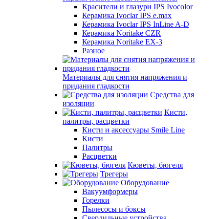
Красители и глазури IPS Ivocolor
Керамика Ivoclar IPS e.max
Керамика Ivoclar IPS InLine A-D
Керамика Noritake CZR
Керамика Noritake EX-3
Разное
Материалы для снятия напряжения и
придания гладкости
Средства для
изоляции
Кисти,
палитры, расцветки
Кисти и аксессуары Smile Line
Кисти
Палитры
Расцветки
Кюветы, бюгеля
Трегеры
Оборудование
Вакуумформеры
Горелки
Пылесосы и боксы
Сверлильные устройства