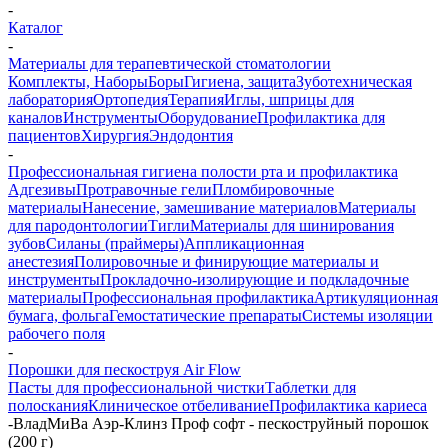
-
Каталог
-
Материалы для терапевтической стоматологии
Комплекты, Наборы
Боры
Гигиена, защита
Зуботехническая
лаборатория
Ортопедия
Терапия
Иглы, шприцы для
каналов
Инструменты
Оборудование
Профилактика для
пациентов
Хирургия
Эндодонтия
-
Профессиональная гигиена полости рта и профилактика
Адгезивы
Протравочные гели
Пломбировочные
материалы
Нанесение, замешивание материалов
Материалы
для пародонтологии
Тигли
Материалы для шинирования
зубов
Силаны (праймеры)
Аппликационная
анестезия
Полировочные и финирующие материалы и
инструменты
Прокладочно-изолирующие и подкладочные
материалы
Профессиональная профилактика
Артикуляционная
бумага, фольга
Гемостатические препараты
Системы изоляции
рабочего поля
-
Порошки для пескоструя Air Flow
Пасты для профессиональной чистки
Таблетки для
полоскания
Клиническое отбеливание
Профилактика кариеса
-
ВладМиВа Аэр-Клинз Проф софт - пескоструйный порошок
(200 г)