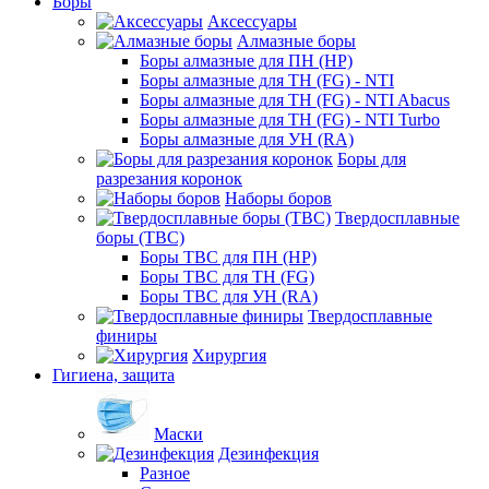
Боры
Аксессуары
Алмазные боры
Боры алмазные для ПН (HP)
Боры алмазные для ТН (FG) - NTI
Боры алмазные для ТН (FG) - NTI Abacus
Боры алмазные для ТН (FG) - NTI Turbo
Боры алмазные для УН (RA)
Боры для
разрезания коронок
Наборы боров
Твердосплавные
боры (ТВС)
Боры ТВС для ПН (HP)
Боры ТВС для ТН (FG)
Боры ТВС для УН (RA)
Твердосплавные
финиры
Хирургия
Гигиена, защита
Маски
Дезинфекция
Разное