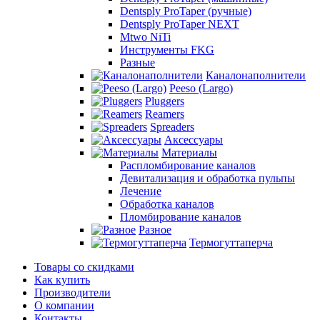
Dentsply ProTaper (ручные)
Dentsply ProTaper NEXT
Mtwo NiTi
Инструменты FKG
Разные
Каналонаполнители
Peeso (Largo)
Pluggers
Reamers
Spreaders
Аксессуары
Материалы
Распломбирование каналов
Девитализация и обработка пульпы
Лечение
Обработка каналов
Пломбирование каналов
Разное
Термогуттаперча
Товары со скидками
Как купить
Производители
О компании
Контакты