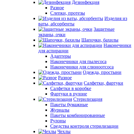
Дезинфекция
Разное
Слепки, протезы
Изделия из
ваты, абсорбенты
Защитные
экраны, очки
Шапочки, бахилы
Наконечники
для аспирации
Адаптеры
Наконечники для пылесоса
Наконечники для слюноотсоса
Одежда, простыни
Разное
Салфетки, фартуки
Салфетки в коробке
Фартуки в рулоне
Стерилизация
Пакеты бумажные
Журналы
Пакеты комбинированные
Рулоны
Средства контроля стерилизации
Чехлы