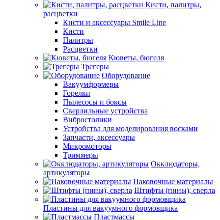
Кисти, палитры,
расцветки
Кисти и аксессуары Smile Line
Кисти
Палитры
Расцветки
Кюветы, бюгеля
Трегеры
Оборудование
Вакуумформеры
Горелки
Пылесосы и боксы
Сверлильные устройства
Вибростолики
Устройства для моделирования восками
Запчасти, аксессуары
Микромоторы
Триммеры
Окклюдаторы,
артикуляторы
Паковочные материалы
Штифты (пины), сверла
Пластины для вакуумного формовщика
Пластмассы