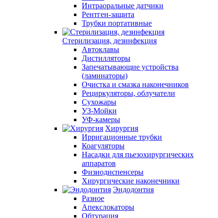
Интраоральные датчики
Рентген-защита
Трубки портативные
Стерилизация, дезинфекция
Автоклавы
Дистилляторы
Запечатывающие устройства
(ламинаторы)
Очистка и смазка наконечников
Рециркуляторы, облучатели
Сухожары
УЗ-Мойки
УФ-камеры
Хирургия
Ирригационные трубки
Коагуляторы
Насадки для пьезохирургических
аппаратов
Физиодиспенсеры
Хирургические наконечники
Эндодонтия
Разное
Апекслокаторы
Обтурация