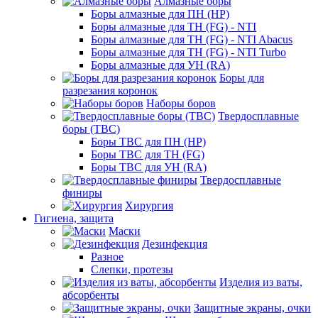
Алмазные боры
Боры алмазные для ПН (HP)
Боры алмазные для ТН (FG) - NTI
Боры алмазные для ТН (FG) - NTI Abacus
Боры алмазные для ТН (FG) - NTI Turbo
Боры алмазные для УН (RA)
Боры для
разрезания коронок
Наборы боров
Твердосплавные
боры (ТВС)
Боры ТВС для ПН (HP)
Боры ТВС для ТН (FG)
Боры ТВС для УН (RA)
Твердосплавные
финиры
Хирургия
Гигиена, защита
Маски
Дезинфекция
Разное
Слепки, протезы
Изделия из ваты,
абсорбенты
Защитные экраны, очки