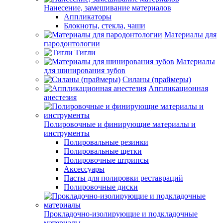
Нанесение, замешивание материалов
Аппликаторы
Блокноты, стекла, чаши
Материалы для
пародонтологии
Тигли
Материалы
для шинирования зубов
Силаны (праймеры)
Аппликационная
анестезия
Полировочные и финирующие материалы и
инструменты
Полировальные резинки
Полировальные щетки
Полировочные штрипсы
Аксессуары
Пасты для полировки реставраций
Полировочные диски
Прокладочно-изолирующие и подкладочные
материалы