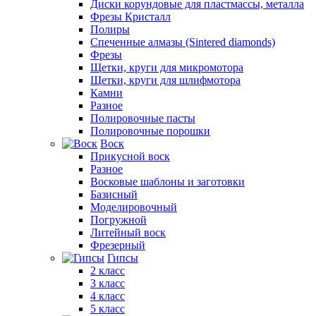
Диски корундовые для пластмассы, металла
Фрезы Кристалл
Полиры
Спеченные алмазы (Sintered diamonds)
Фрезы
Щетки, круги для микромотора
Щетки, круги для шлифмотора
Камни
Разное
Полировочные пасты
Полировочные порошки
Воск
Прикусной воск
Разное
Восковые шаблоны и заготовки
Базисный
Моделировочный
Погружной
Литейный воск
Фрезерный
Гипсы
2 класс
3 класс
4 класс
5 класс