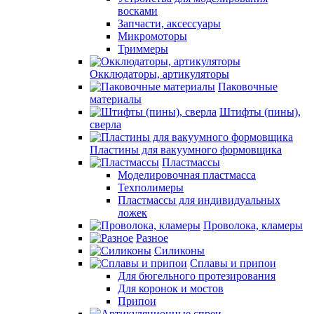
восками
Запчасти, аксессуары
Микромоторы
Триммеры
Окклюдаторы, артикуляторы
Паковочные
материалы
Штифты (пины),
сверла
Пластины для вакуумного формовщика
Пластмассы
Моделировочная пластмасса
Техполимеры
Пластмассы для индивидуальных
ложек
Проволока, кламеры
Разное
Силиконы
Сплавы и припои
Для бюгельного протезирования
Для коронок и мостов
Припои