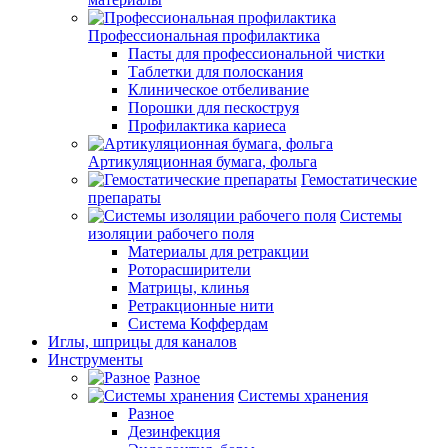
Профессиональная профилактика
Пасты для профессиональной чистки
Таблетки для полоскания
Клиническое отбеливание
Порошки для пескоструя
Профилактика кариеса
Артикуляционная бумага, фольга
Гемостатические
препараты
Системы
изоляции рабочего поля
Материалы для ретракции
Роторасширители
Матрицы, клинья
Ретракционные нити
Система Коффердам
Иглы, шприцы для каналов
Инструменты
Разное
Системы хранения
Разное
Дезинфекция