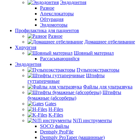
Эндодонтия
Разное
Апекслокаторы
Обтурация
Эндомоторы
Профилактика для пациентов
Разное
Домашнее отбеливание
Хирургия
Шовный материал
Рассасывающийся
Эндодонтия
Пульпоэкстракторы
Штифты
гуттаперчивые
Файлы для ультразвука
Штифты
бумажные (абсорберы)
Gates
H-Files
K-Files
NiTi инструменты
SOCO файлы
Dentsply ProFile
Dentsply ProTaper (машинные)