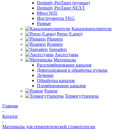
Dentsply ProTaper (ручные)
Dentsply ProTaper NEXT
Mtwo NiTi
Инструменты FKG
Разные
Каналонаполнители
Peeso (Largo)
Pluggers
Reamers
Spreaders
Аксессуары
Материалы
Распломбирование каналов
Девитализация и обработка пульпы
Лечение
Обработка каналов
Пломбирование каналов
Разное
Термогуттаперча
Главная
-
Каталог
-
Материалы для терапевтической стоматологии