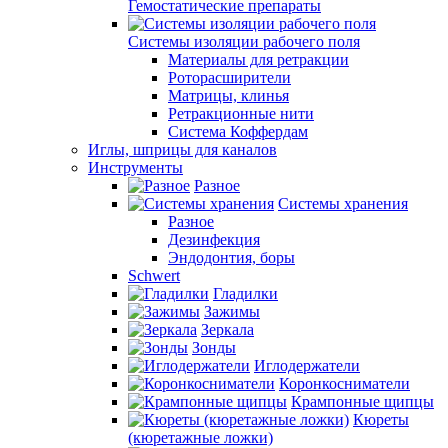
Гемостатические препараты
Системы изоляции рабочего поля
Материалы для ретракции
Роторасширители
Матрицы, клинья
Ретракционные нити
Система Коффердам
Иглы, шприцы для каналов
Инструменты
Разное
Системы хранения
Разное
Дезинфекция
Эндодонтия, боры
Schwert
Гладилки
Зажимы
Зеркала
Зонды
Иглодержатели
Коронкосниматели
Крампонные щипцы
Кюреты
(кюретажные ложки)