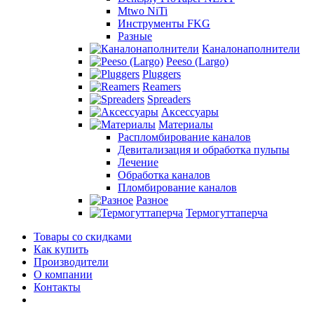
Mtwo NiTi
Инструменты FKG
Разные
Каналонаполнители
Peeso (Largo)
Pluggers
Reamers
Spreaders
Аксессуары
Материалы
Распломбирование каналов
Девитализация и обработка пульпы
Лечение
Обработка каналов
Пломбирование каналов
Разное
Термогуттаперча
Товары со скидками
Как купить
Производители
О компании
Контакты