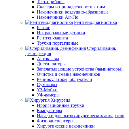
Тест-приборы
Скалеры и принадлежности к ним
Наконечники воздушно-абразивные
Наконечники Air-Flo
Рентгенодиагностика
Разное
Интраоральные датчики
Рентген-защита
Трубки портативные
Стерилизация,
дезинфекция
Автоклавы
Дистилляторы
Запечатывающие устройства (ламинаторы)
Очистка и смазка наконечников
Рециркуляторы, облучатели
Сухожары
УЗ-Мойки
УФ-камеры
Хирургия
Ирригационные трубки
Коагуляторы
Насадки для пьезохирургических аппаратов
Физиодиспенсеры
Хирургические наконечники