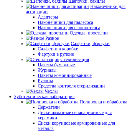
Шапочки, бахилы
Наконечники для
аспирации
Адаптеры
Наконечники для пылесоса
Наконечники для слюноотсоса
Одежда, простыни
Разное
Салфетки, фартуки
Салфетки в коробке
Фартуки в рулоне
Стерилизация
Пакеты бумажные
Журналы
Пакеты комбинированные
Рулоны
Средства контроля стерилизации
Чехлы
Зуботехническая лаборатория
Полировка и обработка
Держатели
Диски алмазные сепарационные для
керамики
Диски корундовые армированные для
металла