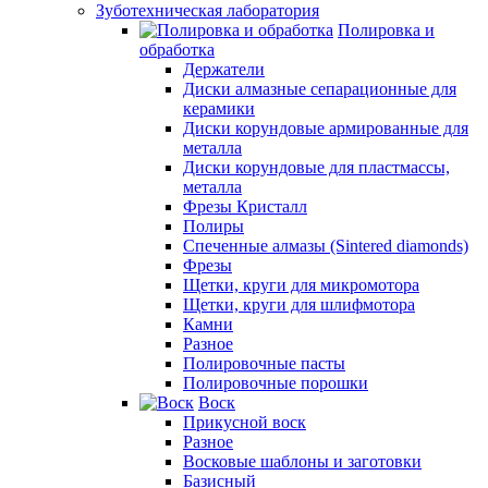
Зуботехническая лаборатория
Полировка и
обработка
Держатели
Диски алмазные сепарационные для
керамики
Диски корундовые армированные для
металла
Диски корундовые для пластмассы,
металла
Фрезы Кристалл
Полиры
Спеченные алмазы (Sintered diamonds)
Фрезы
Щетки, круги для микромотора
Щетки, круги для шлифмотора
Камни
Разное
Полировочные пасты
Полировочные порошки
Воск
Прикусной воск
Разное
Восковые шаблоны и заготовки
Базисный