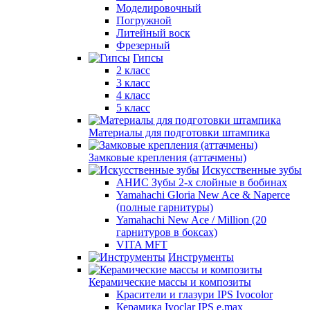
Моделировочный
Погружной
Литейный воск
Фрезерный
Гипсы
2 класс
3 класс
4 класс
5 класс
Материалы для подготовки штампика
Замковые крепления (аттачмены)
Искусственные зубы
АНИС Зубы 2-х слойные в бобинах
Yamahachi Gloria New Ace & Naperce
(полные гарнитуры)
Yamahachi New Ace / Million (20
гарнитуров в боксах)
VITA MFT
Инструменты
Керамические массы и композиты
Красители и глазури IPS Ivocolor
Керамика Ivoclar IPS e.max