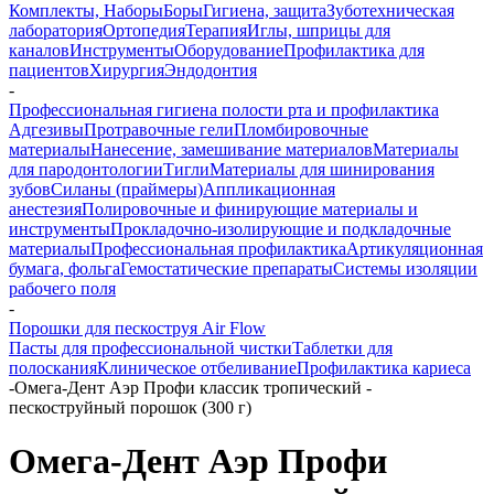
Комплекты, Наборы
Боры
Гигиена, защита
Зуботехническая
лаборатория
Ортопедия
Терапия
Иглы, шприцы для
каналов
Инструменты
Оборудование
Профилактика для
пациентов
Хирургия
Эндодонтия
-
Профессиональная гигиена полости рта и профилактика
Адгезивы
Протравочные гели
Пломбировочные
материалы
Нанесение, замешивание материалов
Материалы
для пародонтологии
Тигли
Материалы для шинирования
зубов
Силаны (праймеры)
Аппликационная
анестезия
Полировочные и финирующие материалы и
инструменты
Прокладочно-изолирующие и подкладочные
материалы
Профессиональная профилактика
Артикуляционная
бумага, фольга
Гемостатические препараты
Системы изоляции
рабочего поля
-
Порошки для пескоструя Air Flow
Пасты для профессиональной чистки
Таблетки для
полоскания
Клиническое отбеливание
Профилактика кариеса
-
Омега-Дент Аэр Профи классик тропический -
пескоструйный порошок (300 г)
Омега-Дент Аэр Профи