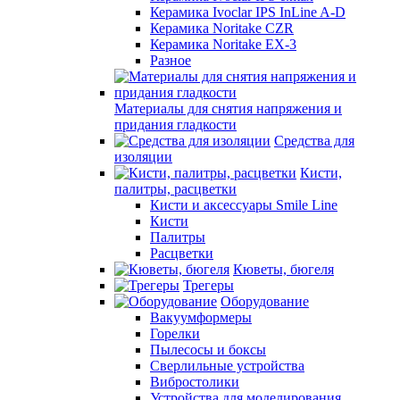
Керамика Ivoclar IPS InLine A-D
Керамика Noritake CZR
Керамика Noritake EX-3
Разное
Материалы для снятия напряжения и
придания гладкости
Средства для
изоляции
Кисти,
палитры, расцветки
Кисти и аксессуары Smile Line
Кисти
Палитры
Расцветки
Кюветы, бюгеля
Трегеры
Оборудование
Вакуумформеры
Горелки
Пылесосы и боксы
Сверлильные устройства
Вибростолики
Устройства для моделирования