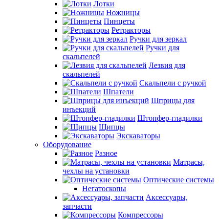
Лотки
Ножницы
Пинцеты
Ретракторы
Ручки для зеркал
Ручки для
скальпелей
Лезвия для
скальпелей
Скальпели с ручкой
Шпатели
Шприцы для
инъекций
Штопфер-гладилки
Щипцы
Экскаваторы
Оборудование
Разное
Матрасы,
чехлы на установки
Оптические системы
Негатоскопы
Аксессуары,
запчасти
Компрессоры