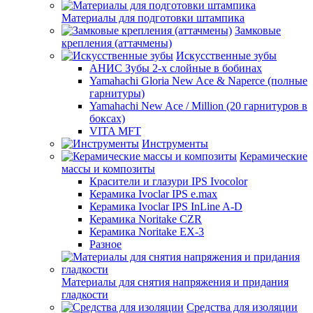
Материалы для подготовки штампика
Замковые
крепления (аттачмены)
Искусственные зубы
АНИС Зубы 2-х слойные в бобинах
Yamahachi Gloria New Ace & Naperce (полные
гарнитуры)
Yamahachi New Ace / Million (20 гарнитуров в
боксах)
VITA MFT
Инструменты
Керамические
массы и композиты
Красители и глазури IPS Ivocolor
Керамика Ivoclar IPS e.max
Керамика Ivoclar IPS InLine A-D
Керамика Noritake CZR
Керамика Noritake EX-3
Разное
Материалы для снятия напряжения и придания
гладкости
Средства для изоляции