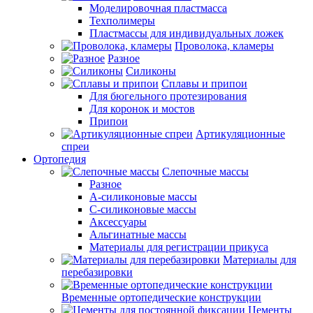
Моделировочная пластмасса
Техполимеры
Пластмассы для индивидуальных ложек
Проволока, кламеры
Разное
Силиконы
Сплавы и припои
Для бюгельного протезирования
Для коронок и мостов
Припои
Артикуляционные
спреи
Ортопедия
Слепочные массы
Разное
А-силиконовые массы
С-силиконовые массы
Аксессуары
Альгинатные массы
Материалы для регистрации прикуса
Материалы для
перебазировки
Временные ортопедические конструкции
Цементы