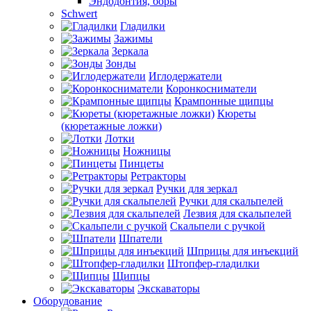
Эндодонтия, боры
Schwert
Гладилки
Зажимы
Зеркала
Зонды
Иглодержатели
Коронкосниматели
Крампонные щипцы
Кюреты
(кюретажные ложки)
Лотки
Ножницы
Пинцеты
Ретракторы
Ручки для зеркал
Ручки для скальпелей
Лезвия для скальпелей
Скальпели с ручкой
Шпатели
Шприцы для инъекций
Штопфер-гладилки
Щипцы
Экскаваторы
Оборудование