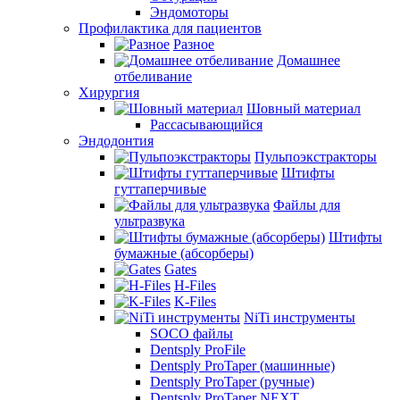
Эндомоторы
Профилактика для пациентов
Разное
Домашнее
отбеливание
Хирургия
Шовный материал
Рассасывающийся
Эндодонтия
Пульпоэкстракторы
Штифты
гуттаперчивые
Файлы для
ультразвука
Штифты
бумажные (абсорберы)
Gates
H-Files
K-Files
NiTi инструменты
SOCO файлы
Dentsply ProFile
Dentsply ProTaper (машинные)
Dentsply ProTaper (ручные)
Dentsply ProTaper NEXT