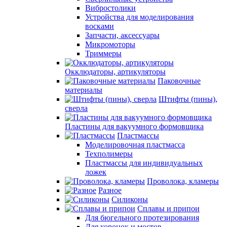
Вибростолики
Устройства для моделирования
восками
Запчасти, аксессуары
Микромоторы
Триммеры
Окклюдаторы, артикуляторы
Паковочные
материалы
Штифты (пины),
сверла
Пластины для вакуумного формовщика
Пластмассы
Моделировочная пластмасса
Техполимеры
Пластмассы для индивидуальных
ложек
Проволока, кламеры
Разное
Силиконы
Сплавы и припои
Для бюгельного протезирования
Для коронок и мостов