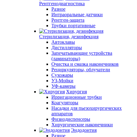
Рентгенодиагностика
Разное
Интраоральные датчики
Рентген-защита
Трубки портативные
Стерилизация, дезинфекция
Автоклавы
Дистилляторы
Запечатывающие устройства
(ламинаторы)
Очистка и смазка наконечников
Рециркуляторы, облучатели
Сухожары
УЗ-Мойки
УФ-камеры
Хирургия
Ирригационные трубки
Коагуляторы
Насадки для пьезохирургических
аппаратов
Физиодиспенсеры
Хирургические наконечники
Эндодонтия
Разное