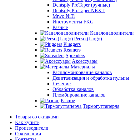
Dentsply ProTaper (ручные)
Dentsply ProTaper NEXT
Mtwo NiTi
Инструменты FKG
Разные
Каналонаполнители
Peeso (Largo)
Pluggers
Reamers
Spreaders
Аксессуары
Материалы
Распломбирование каналов
Девитализация и обработка пульпы
Лечение
Обработка каналов
Пломбирование каналов
Разное
Термогуттаперча
Товары со скидками
Как купить
Производители
О компании
Контакты