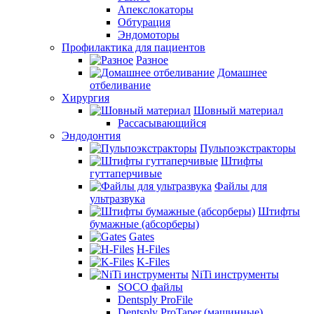
Апекслокаторы
Обтурация
Эндомоторы
Профилактика для пациентов
Разное
Домашнее
отбеливание
Хирургия
Шовный материал
Рассасывающийся
Эндодонтия
Пульпоэкстракторы
Штифты
гуттаперчивые
Файлы для
ультразвука
Штифты
бумажные (абсорберы)
Gates
H-Files
K-Files
NiTi инструменты
SOCO файлы
Dentsply ProFile
Dentsply ProTaper (машинные)