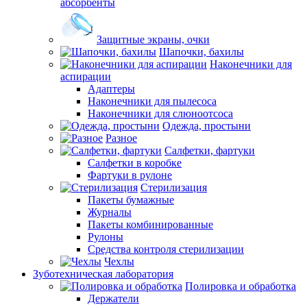
абсорбенты
Защитные экраны, очки
Шапочки, бахилы
Наконечники для
аспирации
Адаптеры
Наконечники для пылесоса
Наконечники для слюноотсоса
Одежда, простыни
Разное
Салфетки, фартуки
Салфетки в коробке
Фартуки в рулоне
Стерилизация
Пакеты бумажные
Журналы
Пакеты комбинированные
Рулоны
Средства контроля стерилизации
Чехлы
Зуботехническая лаборатория
Полировка и обработка
Держатели