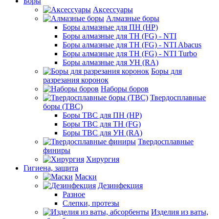
Боры
Аксессуары
Алмазные боры
Боры алмазные для ПН (HP)
Боры алмазные для ТН (FG) - NTI
Боры алмазные для ТН (FG) - NTI Abacus
Боры алмазные для ТН (FG) - NTI Turbo
Боры алмазные для УН (RA)
Боры для
разрезания коронок
Наборы боров
Твердосплавные
боры (ТВС)
Боры ТВС для ПН (HP)
Боры ТВС для ТН (FG)
Боры ТВС для УН (RA)
Твердосплавные
финиры
Хирургия
Гигиена, защита
Маски
Дезинфекция
Разное
Слепки, протезы
Изделия из ваты,