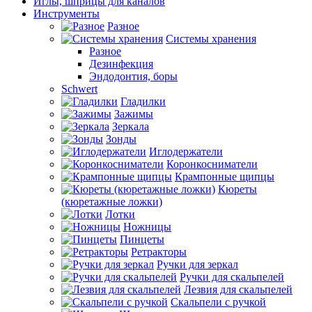
Иглы, шприцы для каналов
Инструменты
Разное
Системы хранения
Разное
Дезинфекция
Эндодонтия, боры
Schwert
Гладилки
Зажимы
Зеркала
Зонды
Иглодержатели
Коронкосниматели
Крампонные щипцы
Кюреты
(кюретажные ложки)
Лотки
Ножницы
Пинцеты
Ретракторы
Ручки для зеркал
Ручки для скальпелей
Лезвия для скальпелей
Скальпели с ручкой