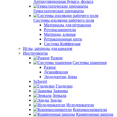
Артикуляционная бумага, фольга
Гемостатические препараты
Системы изоляции рабочего поля
Материалы для ретракции
Роторасширители
Матрицы, клинья
Ретракционные нити
Система Коффердам
Иглы, шприцы для каналов
Инструменты
Разное
Системы хранения
Разное
Дезинфекция
Эндодонтия, боры
Schwert
Гладилки
Зажимы
Зеркала
Зонды
Иглодержатели
Коронкосниматели
Крампонные щипцы