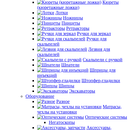
Кюреты
(кюретажные ложки)
Лотки
Ножницы
Пинцеты
Ретракторы
Ручки для зеркал
Ручки для
скальпелей
Лезвия для
скальпелей
Скальпели с ручкой
Шпатели
Шприцы для
инъекций
Штопфер-гладилки
Щипцы
Экскаваторы
Оборудование
Разное
Матрасы,
чехлы на установки
Оптические системы
Негатоскопы
Аксессуары,