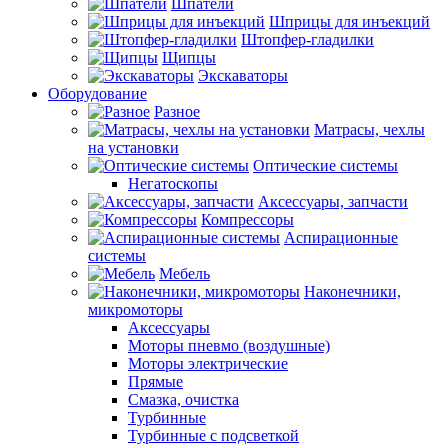
Шпатели
Шприцы для инъекций
Штопфер-гладилки
Щипцы
Экскаваторы
Оборудование
Разное
Матрасы, чехлы
на установки
Оптические системы
Негатоскопы
Аксессуары, запчасти
Компрессоры
Аспирационные
системы
Мебель
Наконечники,
микромоторы
Аксессуары
Моторы пневмо (воздушные)
Моторы электрические
Прямые
Смазка, очистка
Турбинные
Турбинные с подсветкой