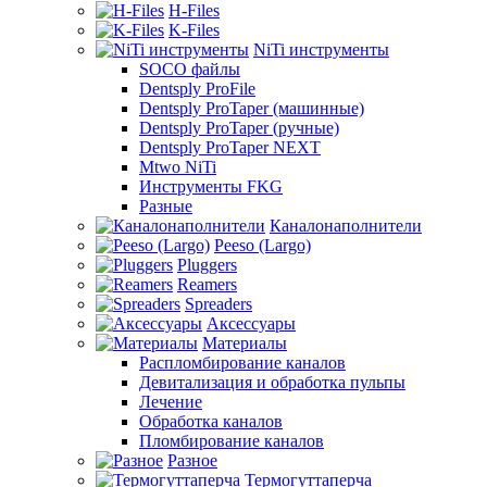
H-Files
K-Files
NiTi инструменты
SOCO файлы
Dentsply ProFile
Dentsply ProTaper (машинные)
Dentsply ProTaper (ручные)
Dentsply ProTaper NEXT
Mtwo NiTi
Инструменты FKG
Разные
Каналонаполнители
Peeso (Largo)
Pluggers
Reamers
Spreaders
Аксессуары
Материалы
Распломбирование каналов
Девитализация и обработка пульпы
Лечение
Обработка каналов
Пломбирование каналов
Разное
Термогуттаперча