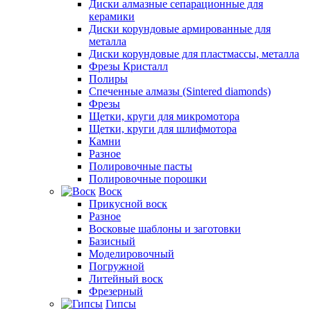
Диски алмазные сепарационные для
керамики
Диски корундовые армированные для
металла
Диски корундовые для пластмассы, металла
Фрезы Кристалл
Полиры
Спеченные алмазы (Sintered diamonds)
Фрезы
Щетки, круги для микромотора
Щетки, круги для шлифмотора
Камни
Разное
Полировочные пасты
Полировочные порошки
Воск
Прикусной воск
Разное
Восковые шаблоны и заготовки
Базисный
Моделировочный
Погружной
Литейный воск
Фрезерный
Гипсы