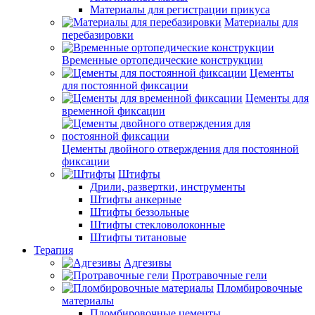
Материалы для регистрации прикуса
Материалы для
перебазировки
Временные ортопедические конструкции
Цементы
для постоянной фиксации
Цементы для
временной фиксации
Цементы двойного отверждения для постоянной
фиксации
Штифты
Дрили, развертки, инструменты
Штифты анкерные
Штифты беззольные
Штифты стекловолоконные
Штифты титановые
Терапия
Адгезивы
Протравочные гели
Пломбировочные
материалы
Пломбировочные цементы