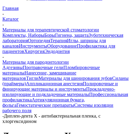
Главная
-
Каталог
-
Материалы для терапевтической стоматологии
Комплекты, Наборы
Боры
Гигиена, защита
Зуботехническая
лаборатория
Ортопедия
Терапия
Иглы, шприцы для
каналов
Инструменты
Оборудование
Профилактика для
пациентов
Хирургия
Эндодонтия
-
Материалы для пародонтологии
Адгезивы
Протравочные гели
Пломбировочные
материалы
Нанесение, замешивание
материалов
Тигли
Материалы для шинирования зубов
Силаны
(праймеры)
Аппликационная анестезия
Полировочные и
финирующие материалы и инструменты
Прокладочно-
изолирующие и подкладочные материалы
Профессиональная
профилактика
Артикуляционная бумага,
фольга
Гемостатические препараты
Системы изоляции
рабочего поля
-
Диплен-дента Х - антибактериальная пленка, с
хлоргексидином