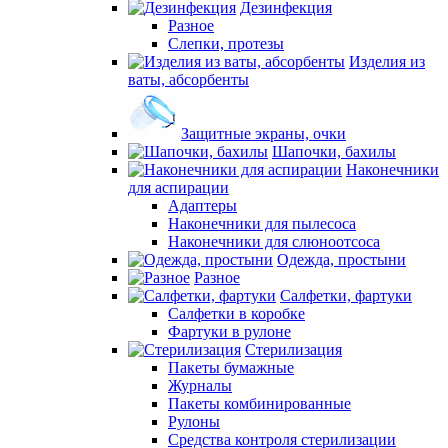
Дезинфекция
Разное
Слепки, протезы
Изделия из
ваты, абсорбенты
Защитные экраны, очки
Шапочки, бахилы
Наконечники
для аспирации
Адаптеры
Наконечники для пылесоса
Наконечники для слюноотсоса
Одежда, простыни
Разное
Салфетки, фартуки
Салфетки в коробке
Фартуки в рулоне
Стерилизация
Пакеты бумажные
Журналы
Пакеты комбинированные
Рулоны
Средства контроля стерилизации