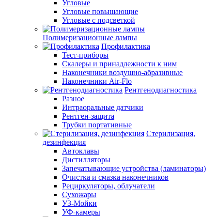
Угловые
Угловые повышающие
Угловые с подсветкой
Полимеризационные лампы
Профилактика
Тест-приборы
Скалеры и принадлежности к ним
Наконечники воздушно-абразивные
Наконечники Air-Flo
Рентгенодиагностика
Разное
Интраоральные датчики
Рентген-защита
Трубки портативные
Стерилизация,
дезинфекция
Автоклавы
Дистилляторы
Запечатывающие устройства (ламинаторы)
Очистка и смазка наконечников
Рециркуляторы, облучатели
Сухожары
УЗ-Мойки
УФ-камеры