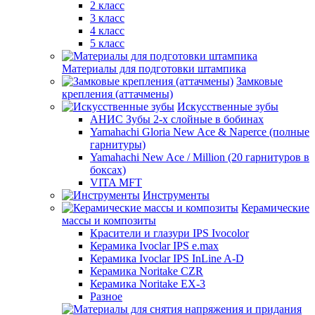
2 класс
3 класс
4 класс
5 класс
Материалы для подготовки штампика
Замковые
крепления (аттачмены)
Искусственные зубы
АНИС Зубы 2-х слойные в бобинах
Yamahachi Gloria New Ace & Naperce (полные
гарнитуры)
Yamahachi New Ace / Million (20 гарнитуров в
боксах)
VITA MFT
Инструменты
Керамические
массы и композиты
Красители и глазури IPS Ivocolor
Керамика Ivoclar IPS e.max
Керамика Ivoclar IPS InLine A-D
Керамика Noritake CZR
Керамика Noritake EX-3
Разное