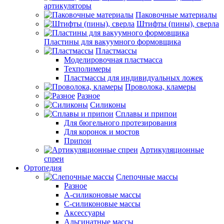
артикуляторы
Паковочные материалы
Штифты (пины), сверла
Пластины для вакуумного формовщика
Пластмассы
Моделировочная пластмасса
Техполимеры
Пластмассы для индивидуальных ложек
Проволока, кламеры
Разное
Силиконы
Сплавы и припои
Для бюгельного протезирования
Для коронок и мостов
Припои
Артикуляционные
спреи
Ортопедия
Слепочные массы
Разное
А-силиконовые массы
С-силиконовые массы
Аксессуары
Альгинатные массы