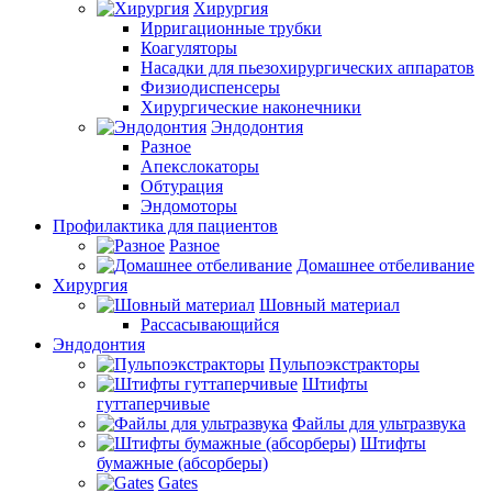
Хирургия
Ирригационные трубки
Коагуляторы
Насадки для пьезохирургических аппаратов
Физиодиспенсеры
Хирургические наконечники
Эндодонтия
Разное
Апекслокаторы
Обтурация
Эндомоторы
Профилактика для пациентов
Разное
Домашнее отбеливание
Хирургия
Шовный материал
Рассасывающийся
Эндодонтия
Пульпоэкстракторы
Штифты
гуттаперчивые
Файлы для ультразвука
Штифты
бумажные (абсорберы)
Gates