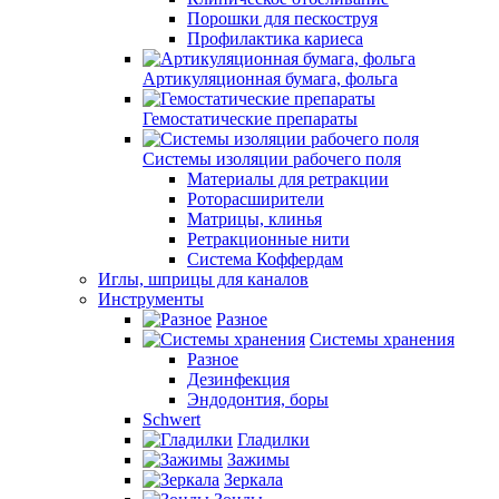
Порошки для пескоструя
Профилактика кариеса
Артикуляционная бумага, фольга
Гемостатические препараты
Системы изоляции рабочего поля
Материалы для ретракции
Роторасширители
Матрицы, клинья
Ретракционные нити
Система Коффердам
Иглы, шприцы для каналов
Инструменты
Разное
Системы хранения
Разное
Дезинфекция
Эндодонтия, боры
Schwert
Гладилки
Зажимы
Зеркала