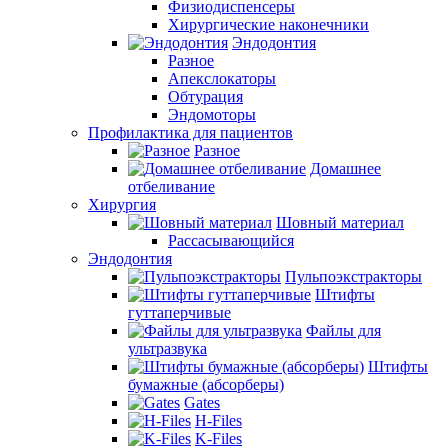
Физиодиспенсеры
Хирургические наконечники
Эндодонтия
Разное
Апекслокаторы
Обтурация
Эндомоторы
Профилактика для пациентов
Разное
Домашнее
отбеливание
Хирургия
Шовный материал
Рассасывающийся
Эндодонтия
Пульпоэкстракторы
Штифты
гуттаперчивые
Файлы для
ультразвука
Штифты
бумажные (абсорберы)
Gates
H-Files
K-Files