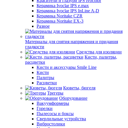
Красители и глазури IPS Ivocolor
Керамика Ivoclar IPS e.max
Керамика Ivoclar IPS InLine A-D
Керамика Noritake CZR
Керамика Noritake EX-3
Разное
Материалы для снятия напряжения и придания
гладкости
Средства для изоляции
Кисти, палитры,
расцветки
Кисти и аксессуары Smile Line
Кисти
Палитры
Расцветки
Кюветы, бюгеля
Трегеры
Оборудование
Вакуумформеры
Горелки
Пылесосы и боксы
Сверлильные устройства
Вибростолики