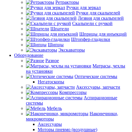
Ретракторы
Ручки для зеркал
Ручки для скальпелей
Лезвия для скальпелей
Скальпели с ручкой
Шпатели
Шприцы для инъекций
Штопфер-гладилки
Щипцы
Экскаваторы
Оборудование
Разное
Матрасы, чехлы
на установки
Оптические системы
Негатоскопы
Аксессуары, запчасти
Компрессоры
Аспирационные
системы
Мебель
Наконечники,
микромоторы
Аксессуары
Моторы пневмо (воздушные)