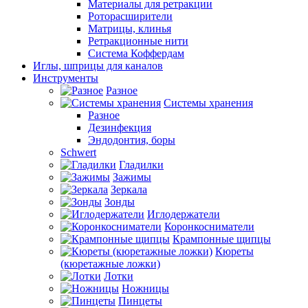
Материалы для ретракции
Роторасширители
Матрицы, клинья
Ретракционные нити
Система Коффердам
Иглы, шприцы для каналов
Инструменты
Разное
Системы хранения
Разное
Дезинфекция
Эндодонтия, боры
Schwert
Гладилки
Зажимы
Зеркала
Зонды
Иглодержатели
Коронкосниматели
Крампонные щипцы
Кюреты
(кюретажные ложки)
Лотки
Ножницы
Пинцеты