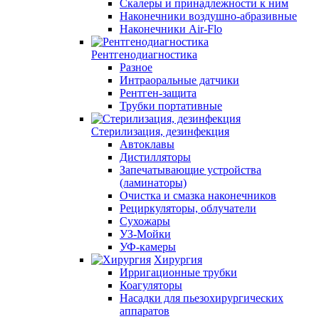
Скалеры и принадлежности к ним
Наконечники воздушно-абразивные
Наконечники Air-Flo
Рентгенодиагностика
Разное
Интраоральные датчики
Рентген-защита
Трубки портативные
Стерилизация, дезинфекция
Автоклавы
Дистилляторы
Запечатывающие устройства
(ламинаторы)
Очистка и смазка наконечников
Рециркуляторы, облучатели
Сухожары
УЗ-Мойки
УФ-камеры
Хирургия
Ирригационные трубки
Коагуляторы
Насадки для пьезохирургических
аппаратов