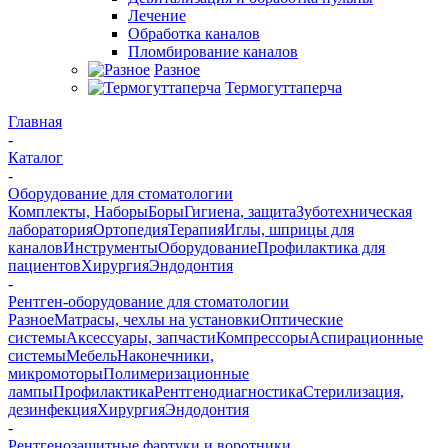
Лечение
Обработка каналов
Пломбирование каналов
Разное
Термогуттаперча
Главная
-
Каталог
-
Оборудование для стоматологии
Комплекты, Наборы
Боры
Гигиена, защита
Зуботехническая
лаборатория
Ортопедия
Терапия
Иглы, шприцы для
каналов
Инструменты
Оборудование
Профилактика для
пациентов
Хирургия
Эндодонтия
-
Рентген-оборудование для стоматологии
Разное
Матрасы, чехлы на установки
Оптические
системы
Аксессуары, запчасти
Компрессоры
Аспирационные
системы
Мебель
Наконечники,
микромоторы
Полимеризационные
лампы
Профилактика
Рентгенодиагностика
Стерилизация,
дезинфекция
Хирургия
Эндодонтия
-
Рентгенозащитные фартуки и воротники