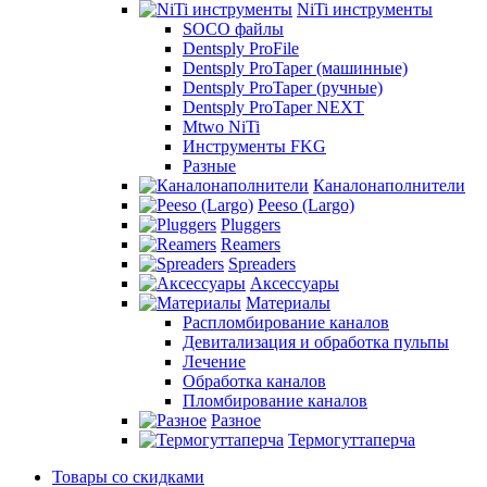
NiTi инструменты
SOCO файлы
Dentsply ProFile
Dentsply ProTaper (машинные)
Dentsply ProTaper (ручные)
Dentsply ProTaper NEXT
Mtwo NiTi
Инструменты FKG
Разные
Каналонаполнители
Peeso (Largo)
Pluggers
Reamers
Spreaders
Аксессуары
Материалы
Распломбирование каналов
Девитализация и обработка пульпы
Лечение
Обработка каналов
Пломбирование каналов
Разное
Термогуттаперча
Товары со скидками