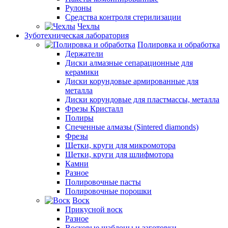
Рулоны
Средства контроля стерилизации
Чехлы
Зуботехническая лаборатория
Полировка и обработка
Держатели
Диски алмазные сепарационные для
керамики
Диски корундовые армированные для
металла
Диски корундовые для пластмассы, металла
Фрезы Кристалл
Полиры
Спеченные алмазы (Sintered diamonds)
Фрезы
Щетки, круги для микромотора
Щетки, круги для шлифмотора
Камни
Разное
Полировочные пасты
Полировочные порошки
Воск
Прикусной воск
Разное
Восковые шаблоны и заготовки