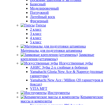
Базисный
Моделировочный
Погружной
Литейный воск
Фрезерный
Гипсы
2 класс
3 класс
4 класс
5 класс
Материалы для подготовки штампика
Замковые
крепления (аттачмены)
Искусственные зубы
АНИС Зубы 2-х слойные в бобинах
Yamahachi Gloria New Ace & Naperce (полные
гарнитуры)
Yamahachi New Ace / Million (20 гарнитуров в
боксах)
VITA MFT
Инструменты
Керамические
массы и композиты