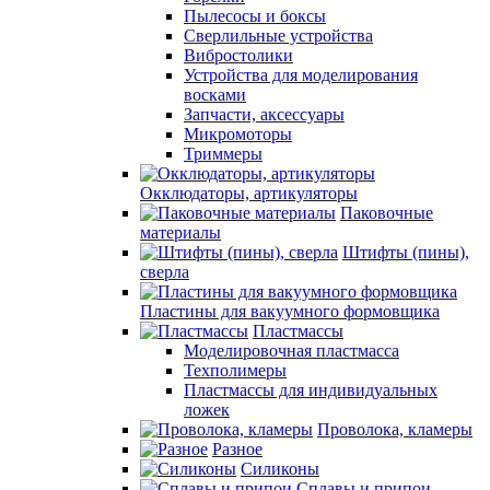
Пылесосы и боксы
Сверлильные устройства
Вибростолики
Устройства для моделирования
восками
Запчасти, аксессуары
Микромоторы
Триммеры
Окклюдаторы, артикуляторы
Паковочные
материалы
Штифты (пины),
сверла
Пластины для вакуумного формовщика
Пластмассы
Моделировочная пластмасса
Техполимеры
Пластмассы для индивидуальных
ложек
Проволока, кламеры
Разное
Силиконы
Сплавы и припои