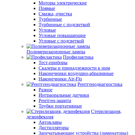
Моторы электрические
Прямые
Смазка, очистка
Турбинные
Турбинные с подсветкой
Угловые
Угловые повышающие
Угловые с подсветкой
Полимеризационные лампы
Профилактика
Тест-приборы
Скалеры и принадлежности к ним
Наконечники воздушно-абразивные
Наконечники Air-Flo
Рентгенодиагностика
Разное
Интраоральные датчики
Рентген-защита
Трубки портативные
Стерилизация,
дезинфекция
Автоклавы
Дистилляторы
Запечатывающие устройства (ламинаторы)