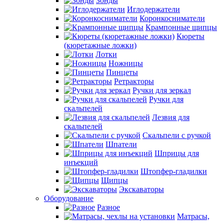
Зонды
Иглодержатели
Коронкосниматели
Крампонные щипцы
Кюреты
(кюретажные ложки)
Лотки
Ножницы
Пинцеты
Ретракторы
Ручки для зеркал
Ручки для
скальпелей
Лезвия для
скальпелей
Скальпели с ручкой
Шпатели
Шприцы для
инъекций
Штопфер-гладилки
Щипцы
Экскаваторы
Оборудование
Разное
Матрасы,