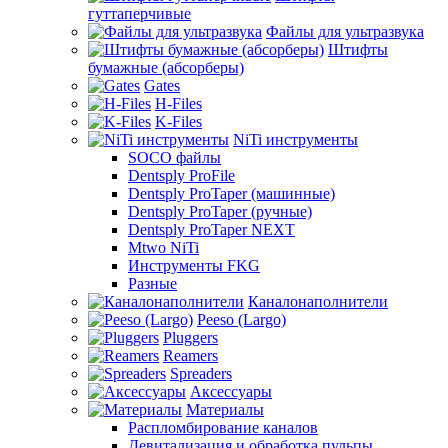
гуттаперчивые
Файлы для ультразвука
Штифты
бумажные (абсорберы)
Gates
H-Files
K-Files
NiTi инструменты
SOCO файлы
Dentsply ProFile
Dentsply ProTaper (машинные)
Dentsply ProTaper (ручные)
Dentsply ProTaper NEXT
Mtwo NiTi
Инструменты FKG
Разные
Каналонаполнители
Peeso (Largo)
Pluggers
Reamers
Spreaders
Аксессуары
Материалы
Распломбирование каналов
Девитализация и обработка пульпы