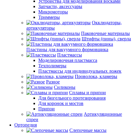
Устройства для моделирования восками
Запчасти, аксессуары
Микромоторы
Триммеры
Окклюдаторы,
артикуляторы
Паковочные материалы
Штифты (пины), сверла
Пластины для вакуумного формовщика
Пластмассы
Моделировочная пластмасса
Техполимеры
Пластмассы для индивидуальных ложек
Проволока, кламеры
Разное
Силиконы
Сплавы и припои
Для бюгельного протезирования
Для коронок и мостов
Припои
Артикуляционные
спреи
Ортопедия
Слепочные массы