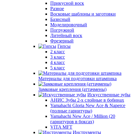
Прикусной воск
Разное
Восковые шаблоны и заготовки
Базисный
Моделировочный
Погружной
Литейный воск
Фрезерный
Гипсы
2 класс
3 класс
4 класс
5 класс
Материалы для подготовки штампика
Замковые крепления (аттачмены)
Искусственные зубы
АНИС Зубы 2-х слойные в бобинах
Yamahachi Gloria New Ace & Naperce
(полные гарнитуры)
Yamahachi New Ace / Million (20
гарнитуров в боксах)
VITA MFT
Инструменты