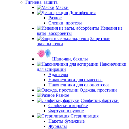
Гигиена, защита
Маски
Дезинфекция
Разное
Слепки, протезы
Изделия из
ваты, абсорбенты
Защитные
экраны, очки
Шапочки, бахилы
Наконечники
для аспирации
Адаптеры
Наконечники для пылесоса
Наконечники для слюноотсоса
Одежда, простыни
Разное
Салфетки, фартуки
Салфетки в коробке
Фартуки в рулоне
Стерилизация
Пакеты бумажные
Журналы