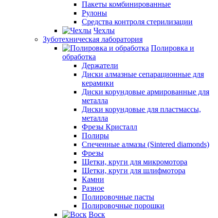
Пакеты комбинированные
Рулоны
Средства контроля стерилизации
Чехлы
Зуботехническая лаборатория
Полировка и
обработка
Держатели
Диски алмазные сепарационные для
керамики
Диски корундовые армированные для
металла
Диски корундовые для пластмассы,
металла
Фрезы Кристалл
Полиры
Спеченные алмазы (Sintered diamonds)
Фрезы
Щетки, круги для микромотора
Щетки, круги для шлифмотора
Камни
Разное
Полировочные пасты
Полировочные порошки
Воск