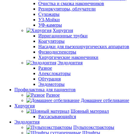
Очистка и смазка наконечников
Рециркуляторы, облучатели
Сухожары
УЗ-Мойки
УФ-камеры
Хирургия
Ирригационные трубки
Коагуляторы
Насадки для пьезохирургических аппаратов
Физиодиспенсеры
Хирургические наконечники
Эндодонтия
Разное
Апекслокаторы
Обтурация
Эндомоторы
Профилактика для пациентов
Разное
Домашнее отбеливание
Хирургия
Шовный материал
Рассасывающийся
Эндодонтия
Пульпоэкстракторы
Штифты