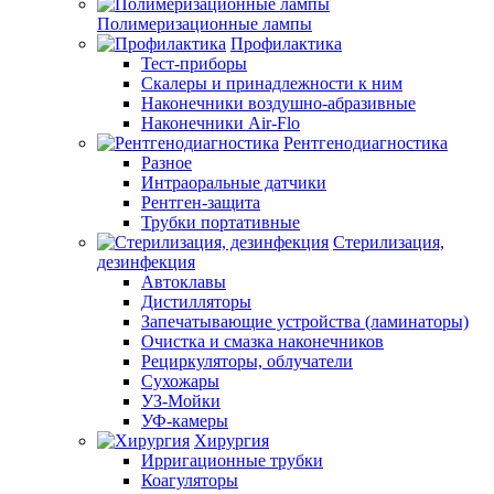
Полимеризационные лампы
Профилактика
Тест-приборы
Скалеры и принадлежности к ним
Наконечники воздушно-абразивные
Наконечники Air-Flo
Рентгенодиагностика
Разное
Интраоральные датчики
Рентген-защита
Трубки портативные
Стерилизация,
дезинфекция
Автоклавы
Дистилляторы
Запечатывающие устройства (ламинаторы)
Очистка и смазка наконечников
Рециркуляторы, облучатели
Сухожары
УЗ-Мойки
УФ-камеры
Хирургия
Ирригационные трубки
Коагуляторы