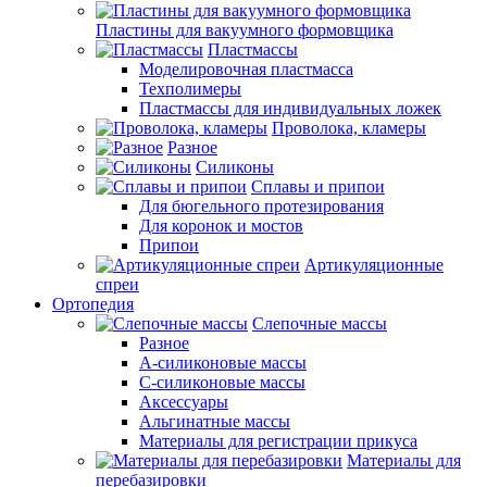
Пластины для вакуумного формовщика
Пластмассы
Моделировочная пластмасса
Техполимеры
Пластмассы для индивидуальных ложек
Проволока, кламеры
Разное
Силиконы
Сплавы и припои
Для бюгельного протезирования
Для коронок и мостов
Припои
Артикуляционные
спреи
Ортопедия
Слепочные массы
Разное
А-силиконовые массы
С-силиконовые массы
Аксессуары
Альгинатные массы
Материалы для регистрации прикуса
Материалы для
перебазировки