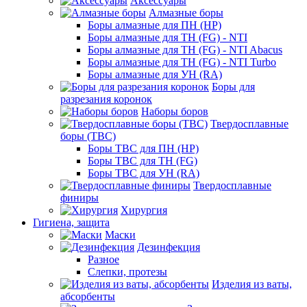
Аксессуары
Алмазные боры
Боры алмазные для ПН (HP)
Боры алмазные для ТН (FG) - NTI
Боры алмазные для ТН (FG) - NTI Abacus
Боры алмазные для ТН (FG) - NTI Turbo
Боры алмазные для УН (RA)
Боры для
разрезания коронок
Наборы боров
Твердосплавные
боры (ТВС)
Боры ТВС для ПН (HP)
Боры ТВС для ТН (FG)
Боры ТВС для УН (RA)
Твердосплавные
финиры
Хирургия
Гигиена, защита
Маски
Дезинфекция
Разное
Слепки, протезы
Изделия из ваты,
абсорбенты