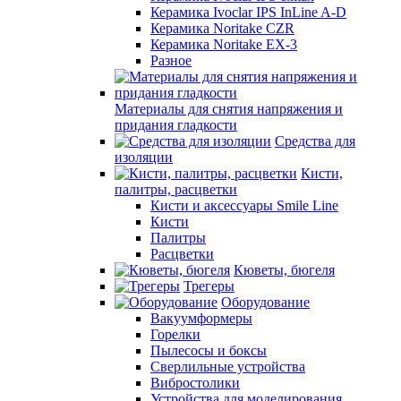
Керамика Ivoclar IPS InLine A-D
Керамика Noritake CZR
Керамика Noritake EX-3
Разное
Материалы для снятия напряжения и
придания гладкости
Средства для
изоляции
Кисти,
палитры, расцветки
Кисти и аксессуары Smile Line
Кисти
Палитры
Расцветки
Кюветы, бюгеля
Трегеры
Оборудование
Вакуумформеры
Горелки
Пылесосы и боксы
Сверлильные устройства
Вибростолики
Устройства для моделирования