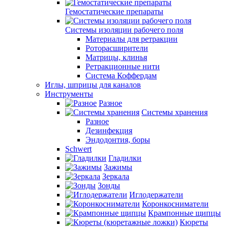
Гемостатические препараты
Системы изоляции рабочего поля
Материалы для ретракции
Роторасширители
Матрицы, клинья
Ретракционные нити
Система Коффердам
Иглы, шприцы для каналов
Инструменты
Разное
Системы хранения
Разное
Дезинфекция
Эндодонтия, боры
Schwert
Гладилки
Зажимы
Зеркала
Зонды
Иглодержатели
Коронкосниматели
Крампонные щипцы
Кюреты