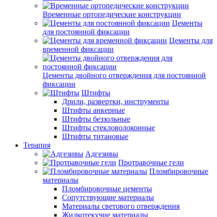
Временные ортопедические конструкции
Цементы
для постоянной фиксации
Цементы для
временной фиксации
Цементы двойного отверждения для постоянной
фиксации
Штифты
Дрили, развертки, инструменты
Штифты анкерные
Штифты беззольные
Штифты стекловолоконные
Штифты титановые
Терапия
Адгезивы
Протравочные гели
Пломбировочные
материалы
Пломбировочные цементы
Сопутствующие материалы
Материалы светового отверждения
Жидкотекучие материалы