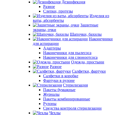
Дезинфекция
Разное
Слепки, протезы
Изделия из
ваты, абсорбенты
Защитные
экраны, очки
Шапочки, бахилы
Наконечники
для аспирации
Адаптеры
Наконечники для пылесоса
Наконечники для слюноотсоса
Одежда, простыни
Разное
Салфетки, фартуки
Салфетки в коробке
Фартуки в рулоне
Стерилизация
Пакеты бумажные
Журналы
Пакеты комбинированные
Рулоны
Средства контроля стерилизации
Чехлы