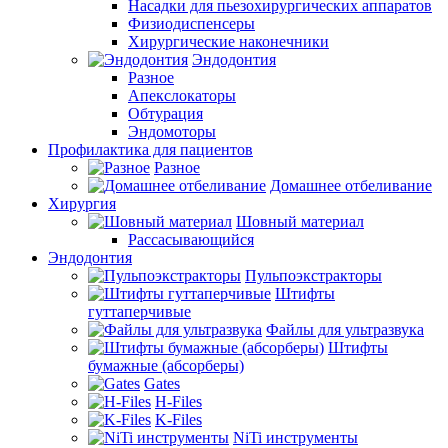
Насадки для пьезохирургических аппаратов
Физиодиспенсеры
Хирургические наконечники
Эндодонтия
Разное
Апекслокаторы
Обтурация
Эндомоторы
Профилактика для пациентов
Разное
Домашнее отбеливание
Хирургия
Шовный материал
Рассасывающийся
Эндодонтия
Пульпоэкстракторы
Штифты
гуттаперчивые
Файлы для ультразвука
Штифты
бумажные (абсорберы)
Gates
H-Files
K-Files
NiTi инструменты