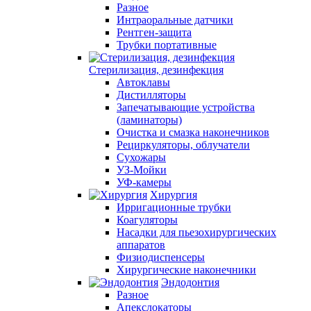
Разное
Интраоральные датчики
Рентген-защита
Трубки портативные
Стерилизация, дезинфекция
Автоклавы
Дистилляторы
Запечатывающие устройства
(ламинаторы)
Очистка и смазка наконечников
Рециркуляторы, облучатели
Сухожары
УЗ-Мойки
УФ-камеры
Хирургия
Ирригационные трубки
Коагуляторы
Насадки для пьезохирургических
аппаратов
Физиодиспенсеры
Хирургические наконечники
Эндодонтия
Разное
Апекслокаторы