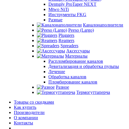
Dentsply ProTaper NEXT
Mtwo NiTi
Инструменты FKG
Разные
Каналонаполнители
Peeso (Largo)
Pluggers
Reamers
Spreaders
Аксессуары
Материалы
Распломбирование каналов
Девитализация и обработка пульпы
Лечение
Обработка каналов
Пломбирование каналов
Разное
Термогуттаперча
Товары со скидками
Как купить
Производители
О компании
Контакты