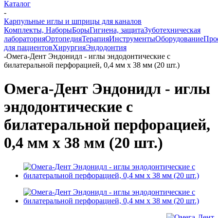
Каталог
-
Карпульные иглы и шприцы для каналов
Комплекты, Наборы
Боры
Гигиена, защита
Зуботехническая
лаборатория
Ортопедия
Терапия
Инструменты
Оборудование
Про
для пациентов
Хирургия
Эндодонтия
-
Омега-Дент Эндонидл - иглы эндодонтические с
билатеральной перфорацией, 0,4 мм х 38 мм (20 шт.)
Омега-Дент Эндонидл - иглы
эндодонтические с
билатеральной перфорацией,
0,4 мм х 38 мм (20 шт.)