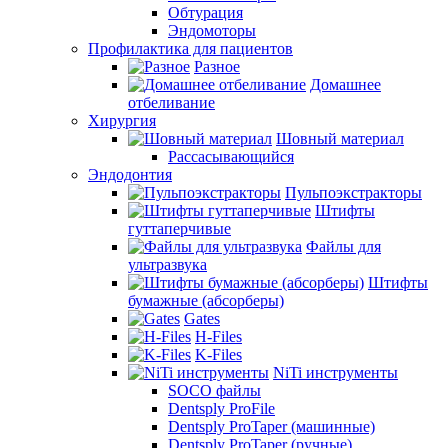
Обтурация
Эндомоторы
Профилактика для пациентов
Разное
Домашнее
отбеливание
Хирургия
Шовный материал
Рассасывающийся
Эндодонтия
Пульпоэкстракторы
Штифты
гуттаперчивые
Файлы для
ультразвука
Штифты
бумажные (абсорберы)
Gates
H-Files
K-Files
NiTi инструменты
SOCO файлы
Dentsply ProFile
Dentsply ProTaper (машинные)
Dentsply ProTaper (ручные)