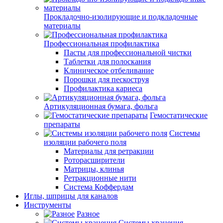
Прокладочно-изолирующие и подкладочные
материалы
Профессиональная профилактика
Пасты для профессиональной чистки
Таблетки для полоскания
Клиническое отбеливание
Порошки для пескоструя
Профилактика кариеса
Артикуляционная бумага, фольга
Гемостатические
препараты
Системы
изоляции рабочего поля
Материалы для ретракции
Роторасширители
Матрицы, клинья
Ретракционные нити
Система Коффердам
Иглы, шприцы для каналов
Инструменты
Разное
Системы хранения