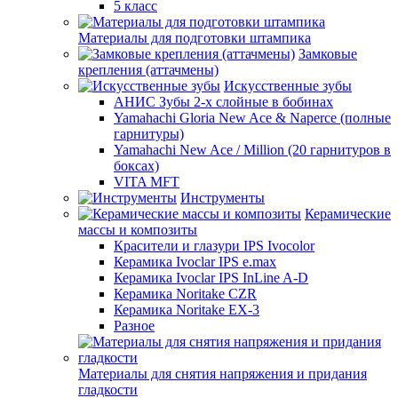
5 класс
Материалы для подготовки штампика
Замковые
крепления (аттачмены)
Искусственные зубы
АНИС Зубы 2-х слойные в бобинах
Yamahachi Gloria New Ace & Naperce (полные
гарнитуры)
Yamahachi New Ace / Million (20 гарнитуров в
боксах)
VITA MFT
Инструменты
Керамические
массы и композиты
Красители и глазури IPS Ivocolor
Керамика Ivoclar IPS e.max
Керамика Ivoclar IPS InLine A-D
Керамика Noritake CZR
Керамика Noritake EX-3
Разное
Материалы для снятия напряжения и придания
гладкости