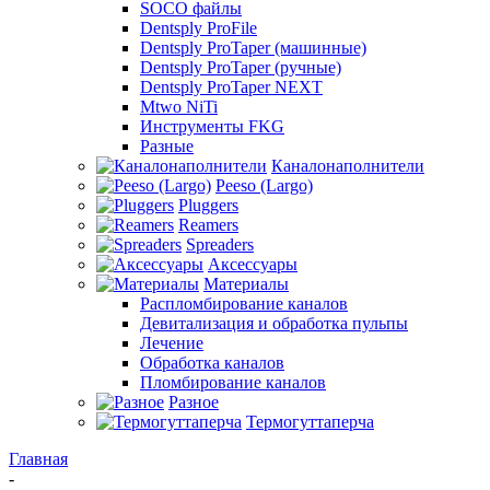
SOCO файлы
Dentsply ProFile
Dentsply ProTaper (машинные)
Dentsply ProTaper (ручные)
Dentsply ProTaper NEXT
Mtwo NiTi
Инструменты FKG
Разные
Каналонаполнители
Peeso (Largo)
Pluggers
Reamers
Spreaders
Аксессуары
Материалы
Распломбирование каналов
Девитализация и обработка пульпы
Лечение
Обработка каналов
Пломбирование каналов
Разное
Термогуттаперча
Главная
-