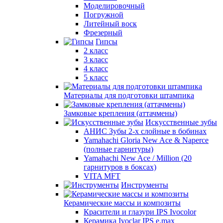
Моделировочный
Погружной
Литейный воск
Фрезерный
Гипсы
2 класс
3 класс
4 класс
5 класс
Материалы для подготовки штампика
Замковые крепления (аттачмены)
Искусственные зубы
АНИС Зубы 2-х слойные в бобинах
Yamahachi Gloria New Ace & Naperce
(полные гарнитуры)
Yamahachi New Ace / Million (20
гарнитуров в боксах)
VITA MFT
Инструменты
Керамические массы и композиты
Красители и глазури IPS Ivocolor
Керамика Ivoclar IPS e.max