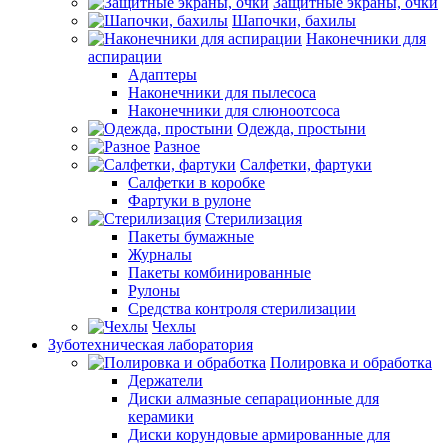
Защитные экраны, очки
Шапочки, бахилы
Наконечники для
аспирации
Адаптеры
Наконечники для пылесоса
Наконечники для слюноотсоса
Одежда, простыни
Разное
Салфетки, фартуки
Салфетки в коробке
Фартуки в рулоне
Стерилизация
Пакеты бумажные
Журналы
Пакеты комбинированные
Рулоны
Средства контроля стерилизации
Чехлы
Зуботехническая лаборатория
Полировка и обработка
Держатели
Диски алмазные сепарационные для
керамики
Диски корундовые армированные для