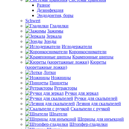
Разное
Дезинфекция
Эндодонтия, боры
Schwert
Гладилки
Зажимы
Зеркала
Зонды
Иглодержатели
Коронкосниматели
Крампонные щипцы
Кюреты
(кюретажные ложки)
Лотки
Ножницы
Пинцеты
Ретракторы
Ручки для зеркал
Ручки для скальпелей
Лезвия для скальпелей
Скальпели с ручкой
Шпатели
Шприцы для инъекций
Штопфер-гладилки