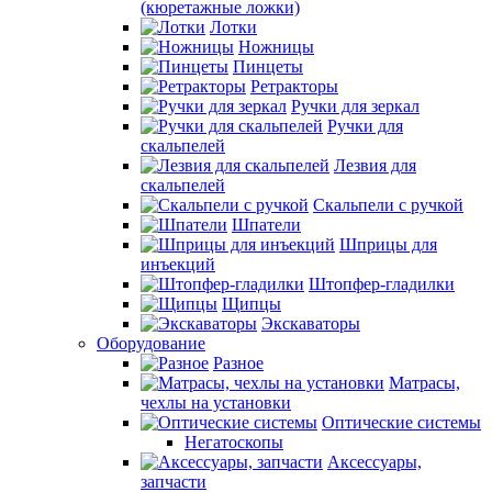
(кюретажные ложки)
Лотки
Ножницы
Пинцеты
Ретракторы
Ручки для зеркал
Ручки для
скальпелей
Лезвия для
скальпелей
Скальпели с ручкой
Шпатели
Шприцы для
инъекций
Штопфер-гладилки
Щипцы
Экскаваторы
Оборудование
Разное
Матрасы,
чехлы на установки
Оптические системы
Негатоскопы
Аксессуары,
запчасти