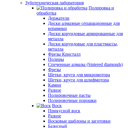
Зуботехническая лаборатория
Полировка и
обработка
Держатели
Диски алмазные сепарационные для
керамики
Диски корундовые армированные для
металла
Диски корундовые для пластмассы,
металла
Фрезы Кристалл
Полиры
Спеченные алмазы (Sintered diamonds)
Фрезы
Щетки, круги для микромотора
Щетки, круги для шлифмотора
Камни
Разное
Полировочные пасты
Полировочные порошки
Воск
Прикусной воск
Разное
Восковые шаблоны и заготовки
Базисный