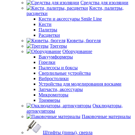
Средства для изоляции
Кисти, палитры,
расцветки
Кисти и аксессуары Smile Line
Кисти
Палитры
Расцветки
Кюветы, бюгеля
Трегеры
Оборудование
Вакуумформеры
Горелки
Пылесосы и боксы
Сверлильные устройства
Вибростолики
Устройства для моделирования восками
Запчасти, аксессуары
Микромоторы
Триммеры
Окклюдаторы,
артикуляторы
Паковочные материалы
Штифты (пины), сверла