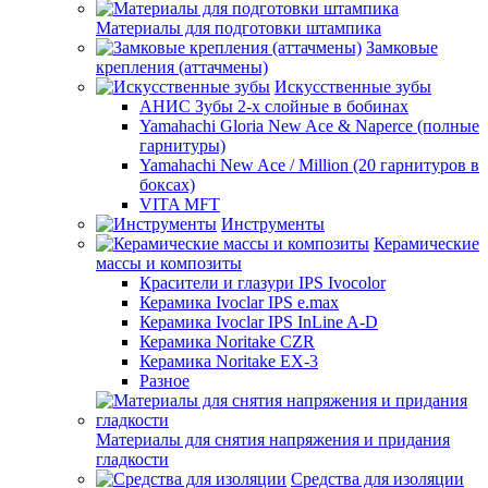
Материалы для подготовки штампика
Замковые
крепления (аттачмены)
Искусственные зубы
АНИС Зубы 2-х слойные в бобинах
Yamahachi Gloria New Ace & Naperce (полные
гарнитуры)
Yamahachi New Ace / Million (20 гарнитуров в
боксах)
VITA MFT
Инструменты
Керамические
массы и композиты
Красители и глазури IPS Ivocolor
Керамика Ivoclar IPS e.max
Керамика Ivoclar IPS InLine A-D
Керамика Noritake CZR
Керамика Noritake EX-3
Разное
Материалы для снятия напряжения и придания
гладкости
Средства для изоляции