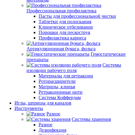
Профессиональная профилактика
Пасты для профессиональной чистки
Таблетки для полоскания
Клиническое отбеливание
Порошки для пескоструя
Профилактика кариеса
Артикуляционная бумага, фольга
Гемостатические
препараты
Системы
изоляции рабочего поля
Материалы для ретракции
Роторасширители
Матрицы, клинья
Ретракционные нити
Система Коффердам
Иглы, шприцы для каналов
Инструменты
Разное
Системы хранения
Разное
Дезинфекция