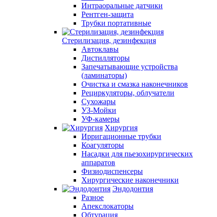
Интраоральные датчики
Рентген-защита
Трубки портативные
Стерилизация, дезинфекция
Автоклавы
Дистилляторы
Запечатывающие устройства
(ламинаторы)
Очистка и смазка наконечников
Рециркуляторы, облучатели
Сухожары
УЗ-Мойки
УФ-камеры
Хирургия
Ирригационные трубки
Коагуляторы
Насадки для пьезохирургических
аппаратов
Физиодиспенсеры
Хирургические наконечники
Эндодонтия
Разное
Апекслокаторы
Обтурация