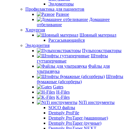
Эндомоторы
Профилактика для пациентов
Разное
Домашнее
отбеливание
Хирургия
Шовный материал
Рассасывающийся
Эндодонтия
Пульпоэкстракторы
Штифты
гуттаперчивые
Файлы для
ультразвука
Штифты
бумажные (абсорберы)
Gates
H-Files
K-Files
NiTi инструменты
SOCO файлы
Dentsply ProFile
Dentsply ProTaper (машинные)
Dentsply ProTaper (ручные)
Dentsply ProTaper NEXT