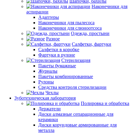
Шапочки, бахилы
Наконечники для
аспирации
Адаптеры
Наконечники для пылесоса
Наконечники для слюноотсоса
Одежда, простыни
Разное
Салфетки, фартуки
Салфетки в коробке
Фартуки в рулоне
Стерилизация
Пакеты бумажные
Журналы
Пакеты комбинированные
Рулоны
Средства контроля стерилизации
Чехлы
Зуботехническая лаборатория
Полировка и обработка
Держатели
Диски алмазные сепарационные для
керамики
Диски корундовые армированные для
металла