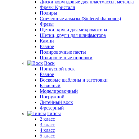
Диски корундовые для пластмассы, металла
Фрезы Кристалл
Полиры
Спеченные алмазы (Sintered diamonds)
Фрезы
Щетки, круги для микромотора
Щетки, круги для шлифмотора
Камни
Разное
Полировочные пасты
Полировочные порошки
Воск
Прикусной воск
Разное
Восковые шаблоны и заготовки
Базисный
Моделировочный
Погружной
Литейный воск
Фрезерный
Гипсы
2 класс
3 класс
4 класс
5 класс