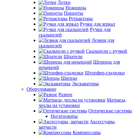
Лотки
Ножницы
Пинцеты
Ретракторы
Ручки для зеркал
Ручки для
скальпелей
Лезвия для
скальпелей
Скальпели с ручкой
Шпатели
Шприцы для
инъекций
Штопфер-гладилки
Щипцы
Экскаваторы
Оборудование
Разное
Матрасы,
чехлы на установки
Оптические системы
Негатоскопы
Аксессуары,
запчасти
Компрессоры