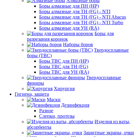
Алмазные боры
Боры алмазные для ПН (HP)
Боры алмазные для ТН (FG) - NTI
Боры алмазные для ТН (FG) - NTI Abacus
Боры алмазные для ТН (FG) - NTI Turbo
Боры алмазные для УН (RA)
Боры для
разрезания коронок
Наборы боров
Твердосплавные
боры (ТВС)
Боры ТВС для ПН (HP)
Боры ТВС для ТН (FG)
Боры ТВС для УН (RA)
Твердосплавные
финиры
Хирургия
Гигиена, защита
Маски
Дезинфекция
Разное
Слепки, протезы
Изделия из ваты,
абсорбенты
Защитные экраны, очки