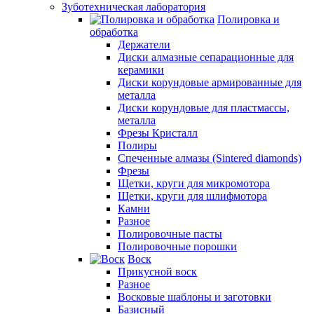
Зуботехническая лаборатория
Полировка и
обработка
Держатели
Диски алмазные сепарационные для
керамики
Диски корундовые армированные для
металла
Диски корундовые для пластмассы,
металла
Фрезы Кристалл
Полиры
Спеченные алмазы (Sintered diamonds)
Фрезы
Щетки, круги для микромотора
Щетки, круги для шлифмотора
Камни
Разное
Полировочные пасты
Полировочные порошки
Воск
Прикусной воск
Разное
Восковые шаблоны и заготовки
Базисный