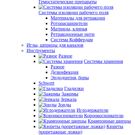
Гемостатические препараты
Системы изоляции рабочего поля
Материалы для ретракции
Роторасширители
Матрицы, клинья
Ретракционные нити
Система Коффердам
Иглы, шприцы для каналов
Инструменты
Разное
Системы хранения
Разное
Дезинфекция
Эндодонтия, боры
Schwert
Гладилки
Зажимы
Зеркала
Зонды
Иглодержатели
Коронкосниматели
Крампонные щипцы
Кюреты
(кюретажные ложки)