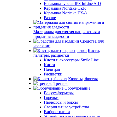
Керамика Ivoclar IPS InLine A-D
Керамика Noritake CZR
Керамика Noritake EX-3
Разное
Материалы для снятия напряжения и
придания гладкости
Средства для
изоляции
Кисти,
палитры, расцветки
Кисти и аксессуары Smile Line
Кисти
Палитры
Расцветки
Кюветы, бюгеля
Трегеры
Оборудование
Вакуумформеры
Горелки
Пылесосы и боксы
Сверлильные устройства
Вибростолики
Устройства для моделирования