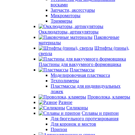
восками
Запчасти, аксессуары
Микромоторы
Триммеры
Окклюдаторы, артикуляторы
Паковочные
материалы
Штифты (пины),
сверла
Пластины для вакуумного формовщика
Пластмассы
Моделировочная пластмасса
Техполимеры
Пластмассы для индивидуальных
ложек
Проволока, кламеры
Разное
Силиконы
Сплавы и припои
Для бюгельного протезирования
Для коронок и мостов
Припои