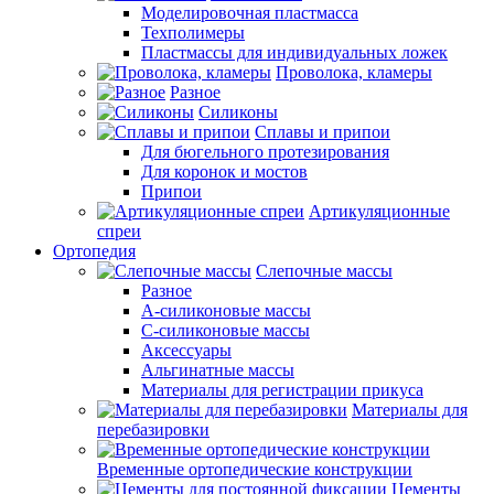
Моделировочная пластмасса
Техполимеры
Пластмассы для индивидуальных ложек
Проволока, кламеры
Разное
Силиконы
Сплавы и припои
Для бюгельного протезирования
Для коронок и мостов
Припои
Артикуляционные
спреи
Ортопедия
Слепочные массы
Разное
А-силиконовые массы
С-силиконовые массы
Аксессуары
Альгинатные массы
Материалы для регистрации прикуса
Материалы для
перебазировки
Временные ортопедические конструкции
Цементы