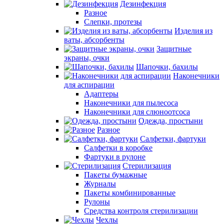
Дезинфекция
Разное
Слепки, протезы
Изделия из
ваты, абсорбенты
Защитные
экраны, очки
Шапочки, бахилы
Наконечники
для аспирации
Адаптеры
Наконечники для пылесоса
Наконечники для слюноотсоса
Одежда, простыни
Разное
Салфетки, фартуки
Салфетки в коробке
Фартуки в рулоне
Стерилизация
Пакеты бумажные
Журналы
Пакеты комбинированные
Рулоны
Средства контроля стерилизации
Чехлы