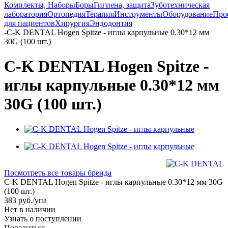
Комплекты, Наборы
Боры
Гигиена, защита
Зуботехническая
лаборатория
Ортопедия
Терапия
Инструменты
Оборудование
Про
для пациентов
Хирургия
Эндодонтия
-
C-K DENTAL Hogen Spitze - иглы карпульные 0.30*12 мм
30G (100 шт.)
C-K DENTAL Hogen Spitze -
иглы карпульные 0.30*12 мм
30G (100 шт.)
Посмотреть все товары бренда
C-K DENTAL Hogen Spitze - иглы карпульные 0.30*12 мм 30G
(100 шт.)
383
руб.
/упа
Нет в наличии
Узнать о поступлении
Поделиться