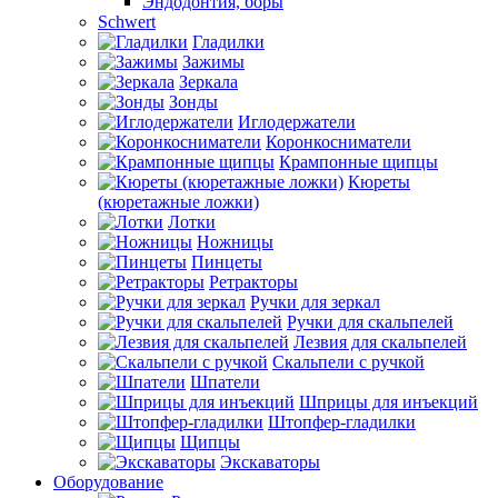
Эндодонтия, боры
Schwert
Гладилки
Зажимы
Зеркала
Зонды
Иглодержатели
Коронкосниматели
Крампонные щипцы
Кюреты
(кюретажные ложки)
Лотки
Ножницы
Пинцеты
Ретракторы
Ручки для зеркал
Ручки для скальпелей
Лезвия для скальпелей
Скальпели с ручкой
Шпатели
Шприцы для инъекций
Штопфер-гладилки
Щипцы
Экскаваторы
Оборудование