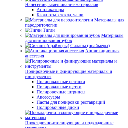
Нанесение, замешивание материалов
Аппликаторы
Блокноты, стекла, чаши
Материалы для
пародонтологии
Тигли
Материалы
для шинирования зубов
Силаны (праймеры)
Аппликационная
анестезия
Полировочные и финирующие материалы и
инструменты
Полировальные резинки
Полировальные щетки
Полировочные штрипсы
Аксессуары
Пасты для полировки реставраций
Полировочные диски
Прокладочно-изолирующие и подкладочные
материалы