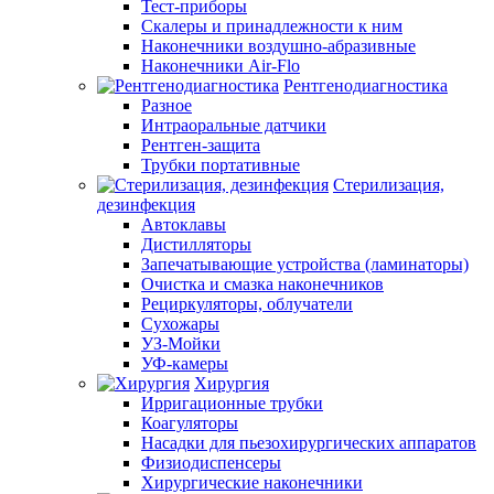
Тест-приборы
Скалеры и принадлежности к ним
Наконечники воздушно-абразивные
Наконечники Air-Flo
Рентгенодиагностика
Разное
Интраоральные датчики
Рентген-защита
Трубки портативные
Стерилизация,
дезинфекция
Автоклавы
Дистилляторы
Запечатывающие устройства (ламинаторы)
Очистка и смазка наконечников
Рециркуляторы, облучатели
Сухожары
УЗ-Мойки
УФ-камеры
Хирургия
Ирригационные трубки
Коагуляторы
Насадки для пьезохирургических аппаратов
Физиодиспенсеры
Хирургические наконечники