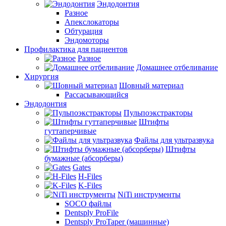
Эндодонтия
Разное
Апекслокаторы
Обтурация
Эндомоторы
Профилактика для пациентов
Разное
Домашнее отбеливание
Хирургия
Шовный материал
Рассасывающийся
Эндодонтия
Пульпоэкстракторы
Штифты
гуттаперчивые
Файлы для ультразвука
Штифты
бумажные (абсорберы)
Gates
H-Files
K-Files
NiTi инструменты
SOCO файлы
Dentsply ProFile
Dentsply ProTaper (машинные)