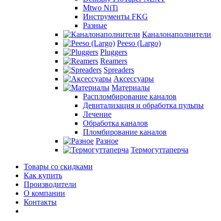
Mtwo NiTi
Инструменты FKG
Разные
Каналонаполнители
Peeso (Largo)
Pluggers
Reamers
Spreaders
Аксессуары
Материалы
Распломбирование каналов
Девитализация и обработка пульпы
Лечение
Обработка каналов
Пломбирование каналов
Разное
Термогуттаперча
Товары со скидками
Как купить
Производители
О компании
Контакты