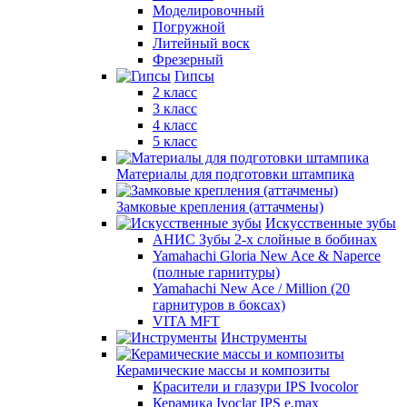
Моделировочный
Погружной
Литейный воск
Фрезерный
Гипсы
2 класс
3 класс
4 класс
5 класс
Материалы для подготовки штампика
Замковые крепления (аттачмены)
Искусственные зубы
АНИС Зубы 2-х слойные в бобинах
Yamahachi Gloria New Ace & Naperce
(полные гарнитуры)
Yamahachi New Ace / Million (20
гарнитуров в боксах)
VITA MFT
Инструменты
Керамические массы и композиты
Красители и глазури IPS Ivocolor
Керамика Ivoclar IPS e.max