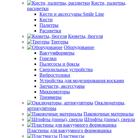
Кисти, палитры,
расцветки
Кисти и аксессуары Smile Line
Кисти
Палитры
Расцветки
Кюветы, бюгеля
Трегеры
Оборудование
Вакуумформеры
Горелки
Пылесосы и боксы
Сверлильные устройства
Вибростолики
Устройства для моделирования восками
Запчасти, аксессуары
Микромоторы
Триммеры
Окклюдаторы,
артикуляторы
Паковочные материалы
Штифты (пины), сверла
Пластины для вакуумного формовщика
Пластмассы