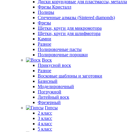
Диски корундовые для пластмассы, металла
Фрезы Кристалл
Полиры
Спеченные алмазы (Sintered diamonds)
Фрезы
Щетки, круги для микромотора
Щетки, круги для шлифмотора
Камни
Разное
Полировочные пасты
Полировочные порошки
Воск
Прикусной воск
Разное
Восковые шаблоны и заготовки
Базисный
Моделировочный
Погружной
Литейный воск
Фрезерный
Гипсы
2 класс
3 класс
4 класс
5 класс