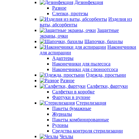
Дезинфекция
Разное
Слепки, протезы
Изделия из
ваты, абсорбенты
Защитные
экраны, очки
Шапочки, бахилы
Наконечники
для аспирации
Адаптеры
Наконечники для пылесоса
Наконечники для слюноотсоса
Одежда, простыни
Разное
Салфетки, фартуки
Салфетки в коробке
Фартуки в рулоне
Стерилизация
Пакеты бумажные
Журналы
Пакеты комбинированные
Рулоны
Средства контроля стерилизации
Чехлы