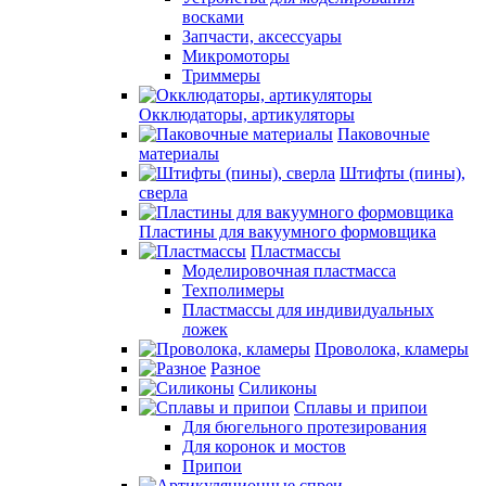
восками
Запчасти, аксессуары
Микромоторы
Триммеры
Окклюдаторы, артикуляторы
Паковочные
материалы
Штифты (пины),
сверла
Пластины для вакуумного формовщика
Пластмассы
Моделировочная пластмасса
Техполимеры
Пластмассы для индивидуальных
ложек
Проволока, кламеры
Разное
Силиконы
Сплавы и припои
Для бюгельного протезирования
Для коронок и мостов
Припои