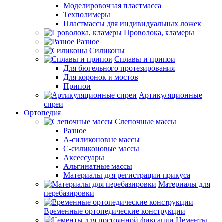
Моделировочная пластмасса
Техполимеры
Пластмассы для индивидуальных ложек
Проволока, кламеры
Разное
Силиконы
Сплавы и припои
Для бюгельного протезирования
Для коронок и мостов
Припои
Артикуляционные
спреи
Ортопедия
Слепочные массы
Разное
А-силиконовые массы
С-силиконовые массы
Аксессуары
Альгинатные массы
Материалы для регистрации прикуса
Материалы для
перебазировки
Временные ортопедические конструкции
Цементы