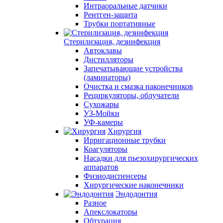
Интраоральные датчики
Рентген-защита
Трубки портативные
Стерилизация, дезинфекция
Автоклавы
Дистилляторы
Запечатывающие устройства
(ламинаторы)
Очистка и смазка наконечников
Рециркуляторы, облучатели
Сухожары
УЗ-Мойки
УФ-камеры
Хирургия
Ирригационные трубки
Коагуляторы
Насадки для пьезохирургических
аппаратов
Физиодиспенсеры
Хирургические наконечники
Эндодонтия
Разное
Апекслокаторы
Обтурация