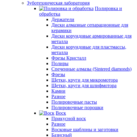
Зуботехническая лаборатория
Полировка и
обработка
Держатели
Диски алмазные сепарационные для
керамики
Диски корундовые армированные для
металла
Диски корундовые для пластмассы,
металла
Фрезы Кристалл
Полиры
Спеченные алмазы (Sintered diamonds)
Фрезы
Щетки, круги для микромотора
Щетки, круги для шлифмотора
Камни
Разное
Полировочные пасты
Полировочные порошки
Воск
Прикусной воск
Разное
Восковые шаблоны и заготовки
Базисный