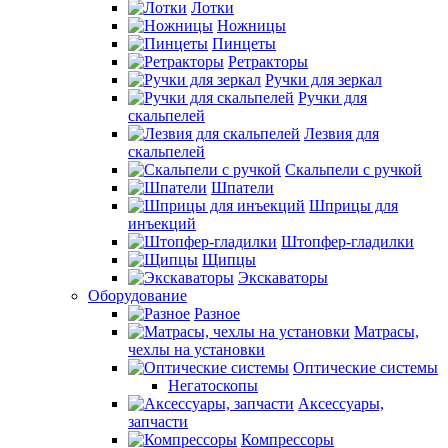
Лотки
Ножницы
Пинцеты
Ретракторы
Ручки для зеркал
Ручки для
скальпелей
Лезвия для
скальпелей
Скальпели с ручкой
Шпатели
Шприцы для
инъекций
Штопфер-гладилки
Щипцы
Экскаваторы
Оборудование
Разное
Матрасы,
чехлы на установки
Оптические системы
Негатоскопы
Аксессуары,
запчасти
Компрессоры