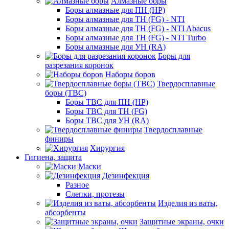
Алмазные боры
Боры алмазные для ПН (HP)
Боры алмазные для ТН (FG) - NTI
Боры алмазные для ТН (FG) - NTI Abacus
Боры алмазные для ТН (FG) - NTI Turbo
Боры алмазные для УН (RA)
Боры для
разрезания коронок
Наборы боров
Твердосплавные
боры (ТВС)
Боры ТВС для ПН (HP)
Боры ТВС для ТН (FG)
Боры ТВС для УН (RA)
Твердосплавные
финиры
Хирургия
Гигиена, защита
Маски
Дезинфекция
Разное
Слепки, протезы
Изделия из ваты,
абсорбенты
Защитные экраны, очки