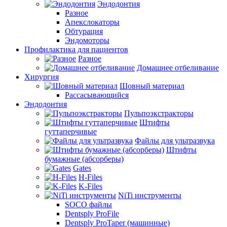
Эндодонтия
Разное
Апекслокаторы
Обтурация
Эндомоторы
Профилактика для пациентов
Разное
Домашнее отбеливание
Хирургия
Шовный материал
Рассасывающийся
Эндодонтия
Пульпоэкстракторы
Штифты
гуттаперчивые
Файлы для ультразвука
Штифты
бумажные (абсорберы)
Gates
H-Files
K-Files
NiTi инструменты
SOCO файлы
Dentsply ProFile
Dentsply ProTaper (машинные)