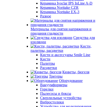
Керамика Ivoclar IPS InLine A-D
Керамика Noritake CZR
Керамика Noritake EX-3
Разное
Материалы для снятия напряжения и
придания гладкости
Средства для
изоляции
Кисти,
палитры, расцветки
Кисти и аксессуары Smile Line
Кисти
Палитры
Расцветки
Кюветы, бюгеля
Трегеры
Оборудование
Вакуумформеры
Горелки
Пылесосы и боксы
Сверлильные устройства
Вибростолики
Устройства для моделирования