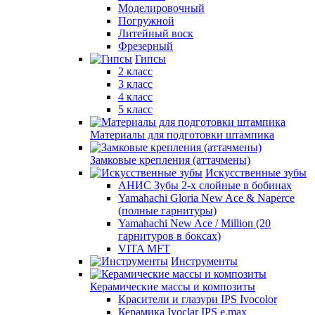
Моделировочный
Погружной
Литейный воск
Фрезерный
Гипсы
2 класс
3 класс
4 класс
5 класс
Материалы для подготовки штампика
Замковые крепления (аттачмены)
Искусственные зубы
АНИС Зубы 2-х слойные в бобинах
Yamahachi Gloria New Ace & Naperce
(полные гарнитуры)
Yamahachi New Ace / Million (20
гарнитуров в боксах)
VITA MFT
Инструменты
Керамические массы и композиты
Красители и глазури IPS Ivocolor
Керамика Ivoclar IPS e.max