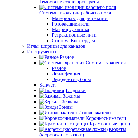
Гемостатические препараты
Системы изоляции рабочего поля
Материалы для ретракции
Роторасширители
Матрицы, клинья
Ретракционные нити
Система Коффердам
Иглы, шприцы для каналов
Инструменты
Разное
Системы хранения
Разное
Дезинфекция
Эндодонтия, боры
Schwert
Гладилки
Зажимы
Зеркала
Зонды
Иглодержатели
Коронкосниматели
Крампонные щипцы
Кюреты
(кюретажные ложки)