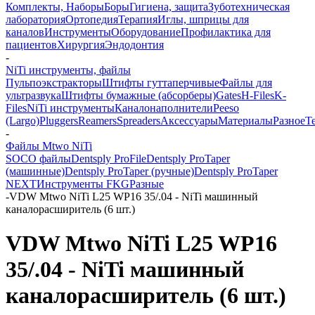
Комплекты, Наборы
Боры
Гигиена, защита
Зуботехническая
лаборатория
Ортопедия
Терапия
Иглы, шприцы для
каналов
Инструменты
Оборудование
Профилактика для
пациентов
Хирургия
Эндодонтия
-
NiTi инструменты, файлы
Пульпоэкстракторы
Штифты гуттаперчивые
Файлы для
ультразвука
Штифты бумажные (абсорберы)
Gates
H-Files
K-
Files
NiTi инструменты
Каналонаполнители
Peeso
(Largo)
Pluggers
Reamers
Spreaders
Аксессуары
Материалы
Разное
Т
-
Файлы Mtwo NiTi
SOCO файлы
Dentsply ProFile
Dentsply ProTaper
(машинные)
Dentsply ProTaper (ручные)
Dentsply ProTaper
NEXT
Инструменты FKG
Разные
-
VDW Mtwo NiTi L25 WP16 35/.04 - NiTi машинный
каналорасширитель (6 шт.)
VDW Mtwo NiTi L25 WP16
35/.04 - NiTi машинный
каналорасширитель (6 шт.)