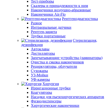
Тест-приборы
Скалеры и принадлежности к ним
Наконечники воздушно-абразивные
Наконечники Air-Flo
Рентгенодиагностика
Разное
Интраоральные датчики
Рентген-защита
Трубки портативные
Стерилизация,
дезинфекция
Автоклавы
Дистилляторы
Запечатывающие устройства (ламинаторы)
Очистка и смазка наконечников
Рециркуляторы, облучатели
Сухожары
УЗ-Мойки
УФ-камеры
Хирургия
Ирригационные трубки
Коагуляторы
Насадки для пьезохирургических аппаратов
Физиодиспенсеры
Хирургические наконечники