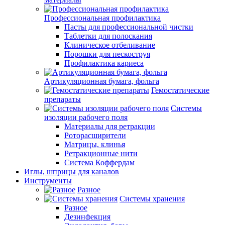
Профессиональная профилактика
Пасты для профессиональной чистки
Таблетки для полоскания
Клиническое отбеливание
Порошки для пескоструя
Профилактика кариеса
Артикуляционная бумага, фольга
Гемостатические
препараты
Системы
изоляции рабочего поля
Материалы для ретракции
Роторасширители
Матрицы, клинья
Ретракционные нити
Система Коффердам
Иглы, шприцы для каналов
Инструменты
Разное
Системы хранения
Разное
Дезинфекция