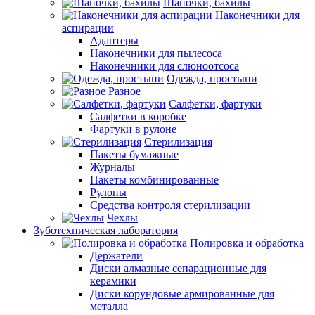
Шапочки, бахилы
Наконечники для
аспирации
Адаптеры
Наконечники для пылесоса
Наконечники для слюноотсоса
Одежда, простыни
Разное
Салфетки, фартуки
Салфетки в коробке
Фартуки в рулоне
Стерилизация
Пакеты бумажные
Журналы
Пакеты комбинированные
Рулоны
Средства контроля стерилизации
Чехлы
Зуботехническая лаборатория
Полировка и обработка
Держатели
Диски алмазные сепарационные для
керамики
Диски корундовые армированные для
металла