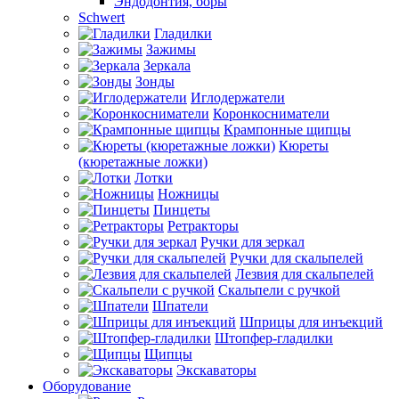
Эндодонтия, боры
Schwert
Гладилки
Зажимы
Зеркала
Зонды
Иглодержатели
Коронкосниматели
Крампонные щипцы
Кюреты
(кюретажные ложки)
Лотки
Ножницы
Пинцеты
Ретракторы
Ручки для зеркал
Ручки для скальпелей
Лезвия для скальпелей
Скальпели с ручкой
Шпатели
Шприцы для инъекций
Штопфер-гладилки
Щипцы
Экскаваторы
Оборудование