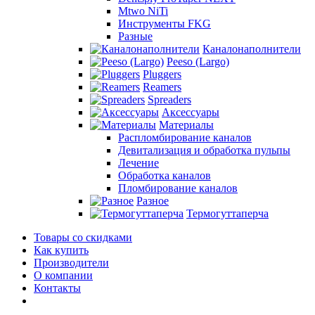
Mtwo NiTi
Инструменты FKG
Разные
Каналонаполнители
Peeso (Largo)
Pluggers
Reamers
Spreaders
Аксессуары
Материалы
Распломбирование каналов
Девитализация и обработка пульпы
Лечение
Обработка каналов
Пломбирование каналов
Разное
Термогуттаперча
Товары со скидками
Как купить
Производители
О компании
Контакты