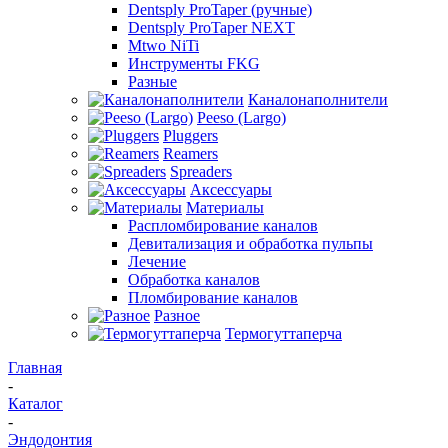
Dentsply ProTaper (ручные)
Dentsply ProTaper NEXT
Mtwo NiTi
Инструменты FKG
Разные
Каналонаполнители
Peeso (Largo)
Pluggers
Reamers
Spreaders
Аксессуары
Материалы
Распломбирование каналов
Девитализация и обработка пульпы
Лечение
Обработка каналов
Пломбирование каналов
Разное
Термогуттаперча
Главная
-
Каталог
-
Эндодонтия