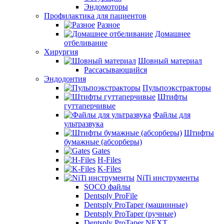
Эндомоторы
Профилактика для пациентов
Разное
Домашнее
отбеливание
Хирургия
Шовный материал
Рассасывающийся
Эндодонтия
Пульпоэкстракторы
Штифты
гуттаперчивые
Файлы для
ультразвука
Штифты
бумажные (абсорберы)
Gates
H-Files
K-Files
NiTi инструменты
SOCO файлы
Dentsply ProFile
Dentsply ProTaper (машинные)
Dentsply ProTaper (ручные)
Dentsply ProTaper NEXT