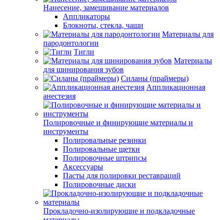
Нанесение, замешивание материалов
Аппликаторы
Блокноты, стекла, чаши
Материалы для
пародонтологии
Тигли
Материалы
для шинирования зубов
Силаны (праймеры)
Аппликационная
анестезия
Полировочные и финирующие материалы и
инструменты
Полировальные резинки
Полировальные щетки
Полировочные штрипсы
Аксессуары
Пасты для полировки реставраций
Полировочные диски
Прокладочно-изолирующие и подкладочные
материалы