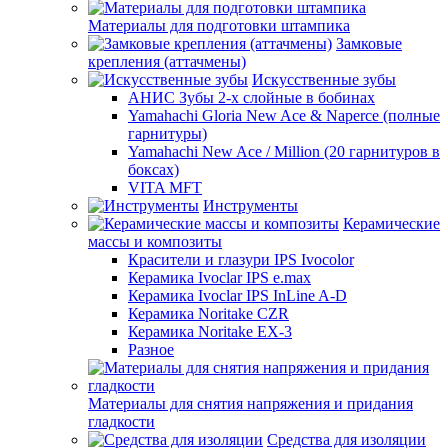
Материалы для подготовки штампика
Замковые
крепления (аттачмены)
Искусственные зубы
АНИС Зубы 2-х слойные в бобинах
Yamahachi Gloria New Ace & Naperce (полные
гарнитуры)
Yamahachi New Ace / Million (20 гарнитуров в
боксах)
VITA MFT
Инструменты
Керамические
массы и композиты
Красители и глазури IPS Ivocolor
Керамика Ivoclar IPS e.max
Керамика Ivoclar IPS InLine A-D
Керамика Noritake CZR
Керамика Noritake EX-3
Разное
Материалы для снятия напряжения и придания
гладкости
Средства для изоляции