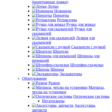
(кюретажные ложки)
Лотки
Ножницы
Пинцеты
Ретракторы
Ручки для зеркал
Ручки для
скальпелей
Лезвия для
скальпелей
Скальпели с ручкой
Шпатели
Шприцы для
инъекций
Штопфер-гладилки
Щипцы
Экскаваторы
Оборудование
Разное
Матрасы,
чехлы на установки
Оптические системы
Негатоскопы
Аксессуары,
запчасти