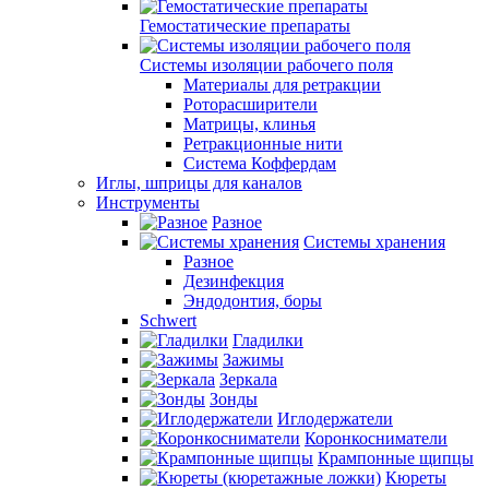
Гемостатические препараты
Системы изоляции рабочего поля
Материалы для ретракции
Роторасширители
Матрицы, клинья
Ретракционные нити
Система Коффердам
Иглы, шприцы для каналов
Инструменты
Разное
Системы хранения
Разное
Дезинфекция
Эндодонтия, боры
Schwert
Гладилки
Зажимы
Зеркала
Зонды
Иглодержатели
Коронкосниматели
Крампонные щипцы
Кюреты