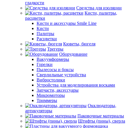
гладкости
Средства для изоляции
Кисти, палитры,
расцветки
Кисти и аксессуары Smile Line
Кисти
Палитры
Расцветки
Кюветы, бюгеля
Трегеры
Оборудование
Вакуумформеры
Горелки
Пылесосы и боксы
Сверлильные устройства
Вибростолики
Устройства для моделирования восками
Запчасти, аксессуары
Микромоторы
Триммеры
Окклюдаторы,
артикуляторы
Паковочные материалы
Штифты (пины), сверла