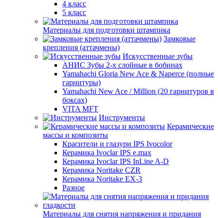
4 класс
5 класс
Материалы для подготовки штампика
Замковые
крепления (аттачмены)
Искусственные зубы
АНИС Зубы 2-х слойные в бобинах
Yamahachi Gloria New Ace & Naperce (полные
гарнитуры)
Yamahachi New Ace / Million (20 гарнитуров в
боксах)
VITA MFT
Инструменты
Керамические
массы и композиты
Красители и глазури IPS Ivocolor
Керамика Ivoclar IPS e.max
Керамика Ivoclar IPS InLine A-D
Керамика Noritake CZR
Керамика Noritake EX-3
Разное
Материалы для снятия напряжения и придания