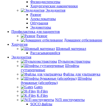
Физиодиспенсеры
Хирургические наконечники
Эндодонтия
Разное
Апекслокаторы
Обтурация
Эндомоторы
Профилактика для пациентов
Разное
Домашнее отбеливание
Хирургия
Шовный материал
Рассасывающийся
Эндодонтия
Пульпоэкстракторы
Штифты
гуттаперчивые
Файлы для ультразвука
Штифты
бумажные (абсорберы)
Gates
H-Files
K-Files
NiTi инструменты
SOCO файлы