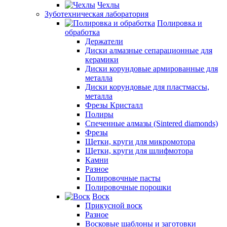
Чехлы
Зуботехническая лаборатория
Полировка и
обработка
Держатели
Диски алмазные сепарационные для
керамики
Диски корундовые армированные для
металла
Диски корундовые для пластмассы,
металла
Фрезы Кристалл
Полиры
Спеченные алмазы (Sintered diamonds)
Фрезы
Щетки, круги для микромотора
Щетки, круги для шлифмотора
Камни
Разное
Полировочные пасты
Полировочные порошки
Воск
Прикусной воск
Разное
Восковые шаблоны и заготовки