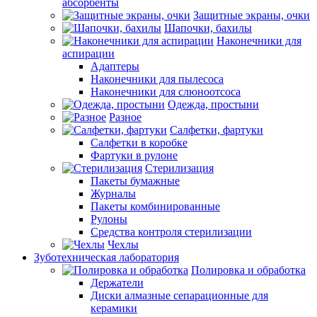
абсорбенты
Защитные экраны, очки
Шапочки, бахилы
Наконечники для
аспирации
Адаптеры
Наконечники для пылесоса
Наконечники для слюноотсоса
Одежда, простыни
Разное
Салфетки, фартуки
Салфетки в коробке
Фартуки в рулоне
Стерилизация
Пакеты бумажные
Журналы
Пакеты комбинированные
Рулоны
Средства контроля стерилизации
Чехлы
Зуботехническая лаборатория
Полировка и обработка
Держатели
Диски алмазные сепарационные для
керамики