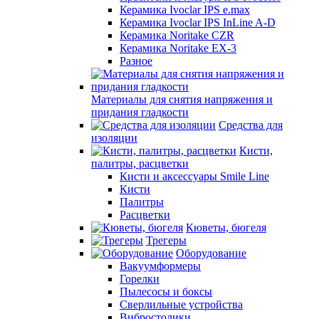
Керамика Ivoclar IPS e.max
Керамика Ivoclar IPS InLine A-D
Керамика Noritake CZR
Керамика Noritake EX-3
Разное
Материалы для снятия напряжения и
придания гладкости
Средства для
изоляции
Кисти,
палитры, расцветки
Кисти и аксессуары Smile Line
Кисти
Палитры
Расцветки
Кюветы, бюгеля
Трегеры
Оборудование
Вакуумформеры
Горелки
Пылесосы и боксы
Сверлильные устройства
Вибростолики