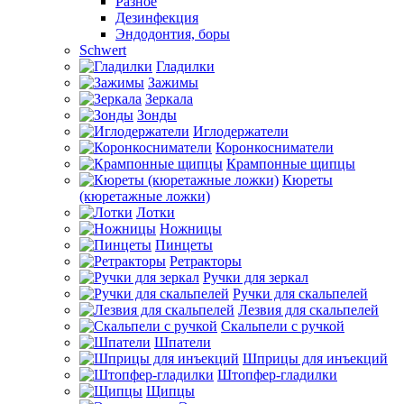
Разное
Дезинфекция
Эндодонтия, боры
Schwert
Гладилки
Зажимы
Зеркала
Зонды
Иглодержатели
Коронкосниматели
Крампонные щипцы
Кюреты
(кюретажные ложки)
Лотки
Ножницы
Пинцеты
Ретракторы
Ручки для зеркал
Ручки для скальпелей
Лезвия для скальпелей
Скальпели с ручкой
Шпатели
Шприцы для инъекций
Штопфер-гладилки
Щипцы