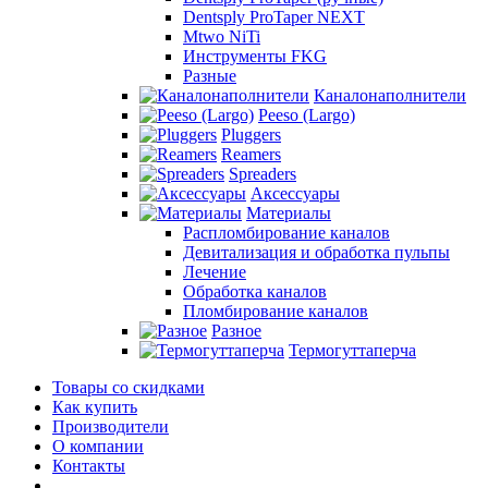
Dentsply ProTaper NEXT
Mtwo NiTi
Инструменты FKG
Разные
Каналонаполнители
Peeso (Largo)
Pluggers
Reamers
Spreaders
Аксессуары
Материалы
Распломбирование каналов
Девитализация и обработка пульпы
Лечение
Обработка каналов
Пломбирование каналов
Разное
Термогуттаперча
Товары со скидками
Как купить
Производители
О компании
Контакты