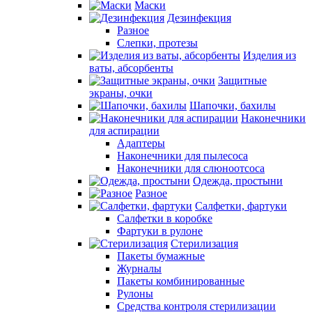
Маски
Дезинфекция
Разное
Слепки, протезы
Изделия из
ваты, абсорбенты
Защитные
экраны, очки
Шапочки, бахилы
Наконечники
для аспирации
Адаптеры
Наконечники для пылесоса
Наконечники для слюноотсоса
Одежда, простыни
Разное
Салфетки, фартуки
Салфетки в коробке
Фартуки в рулоне
Стерилизация
Пакеты бумажные
Журналы
Пакеты комбинированные
Рулоны
Средства контроля стерилизации