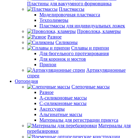
Пластины для вакуумного формовщика
Пластмассы
Моделировочная пластмасса
Техполимеры
Пластмассы для индивидуальных ложек
Проволока, кламеры
Разное
Силиконы
Сплавы и припои
Для бюгельного протезирования
Для коронок и мостов
Припои
Артикуляционные
спреи
Ортопедия
Слепочные массы
Разное
А-силиконовые массы
С-силиконовые массы
Аксессуары
Альгинатные массы
Материалы для регистрации прикуса
Материалы для
перебазировки