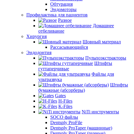
Обтурация
Эндомоторы
Профилактика для пациентов
Разное
Домашнее
отбеливание
Хирургия
Шовный материал
Рассасывающийся
Эндодонтия
Пульпоэкстракторы
Штифты
гуттаперчивые
Файлы для
ультразвука
Штифты
бумажные (абсорберы)
Gates
H-Files
K-Files
NiTi инструменты
SOCO файлы
Dentsply ProFile
Dentsply ProTaper (машинные)
Dentsply ProTaper (ручные)