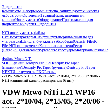
-
Эндодонтия
Комплекты, Наборы
Боры
Гигиена, защита
Зуботехническая
лаборатория
Ортопедия
Терапия
Иглы, шприцы для
каналов
Инструменты
Оборудование
Профилактика для
пациентов
Хирургия
Эндодонтия
-
NiTi инструменты, файлы
Пульпоэкстракторы
Штифты гуттаперчивые
Файлы для
ультразвука
Штифты бумажные (абсорберы)
Gates
H-Files
K-
Files
NiTi инструменты
Каналонаполнители
Peeso
(Largo)
Pluggers
Reamers
Spreaders
Аксессуары
Материалы
Разное
Т
-
Файлы Mtwo NiTi
SOCO файлы
Dentsply ProFile
Dentsply ProTaper
(машинные)
Dentsply ProTaper (ручные)
Dentsply ProTaper
NEXT
Инструменты FKG
Разные
-
VDW Mtwo NiTi L21 WP16 асс. 2*10/04, 2*15/05, 2*20/06 -
NiTi машинный каналорасширитель (6 шт.)
VDW Mtwo NiTi L21 WP16
асс. 2*10/04, 2*15/05, 2*20/06 -