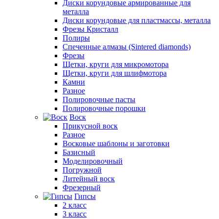
Диски корундовые армированные для
металла
Диски корундовые для пластмассы, металла
Фрезы Кристалл
Полиры
Спеченные алмазы (Sintered diamonds)
Фрезы
Щетки, круги для микромотора
Щетки, круги для шлифмотора
Камни
Разное
Полировочные пасты
Полировочные порошки
Воск
Прикусной воск
Разное
Восковые шаблоны и заготовки
Базисный
Моделировочный
Погружной
Литейный воск
Фрезерный
Гипсы
2 класс
3 класс