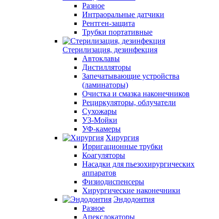
Разное
Интраоральные датчики
Рентген-защита
Трубки портативные
Стерилизация, дезинфекция
Автоклавы
Дистилляторы
Запечатывающие устройства
(ламинаторы)
Очистка и смазка наконечников
Рециркуляторы, облучатели
Сухожары
УЗ-Мойки
УФ-камеры
Хирургия
Ирригационные трубки
Коагуляторы
Насадки для пьезохирургических
аппаратов
Физиодиспенсеры
Хирургические наконечники
Эндодонтия
Разное
Апекслокаторы