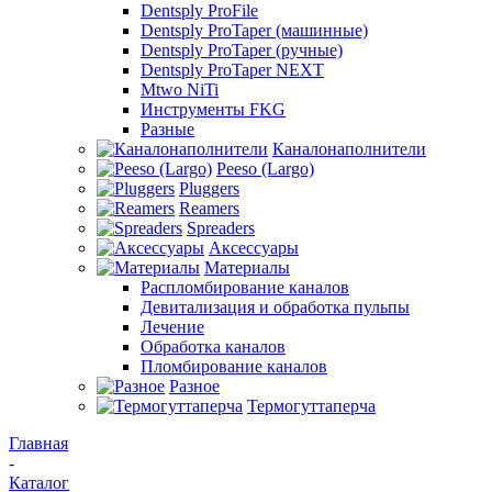
Dentsply ProFile
Dentsply ProTaper (машинные)
Dentsply ProTaper (ручные)
Dentsply ProTaper NEXT
Mtwo NiTi
Инструменты FKG
Разные
Каналонаполнители
Peeso (Largo)
Pluggers
Reamers
Spreaders
Аксессуары
Материалы
Распломбирование каналов
Девитализация и обработка пульпы
Лечение
Обработка каналов
Пломбирование каналов
Разное
Термогуттаперча
Главная
-
Каталог