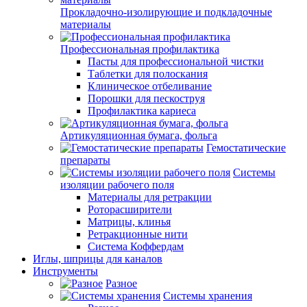
Прокладочно-изолирующие и подкладочные
материалы
Профессиональная профилактика
Пасты для профессиональной чистки
Таблетки для полоскания
Клиническое отбеливание
Порошки для пескоструя
Профилактика кариеса
Артикуляционная бумага, фольга
Гемостатические
препараты
Системы
изоляции рабочего поля
Материалы для ретракции
Роторасширители
Матрицы, клинья
Ретракционные нити
Система Коффердам
Иглы, шприцы для каналов
Инструменты
Разное
Системы хранения