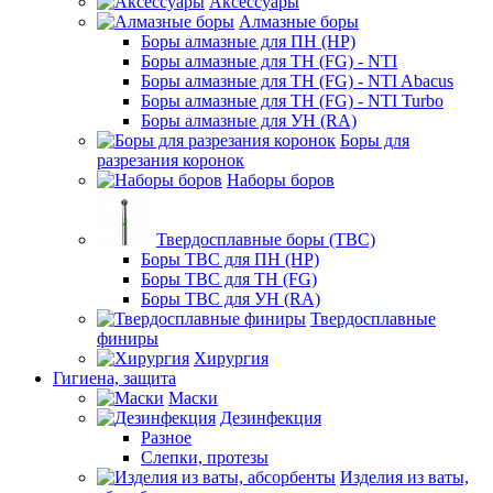
Аксессуары
Алмазные боры
Боры алмазные для ПН (HP)
Боры алмазные для ТН (FG) - NTI
Боры алмазные для ТН (FG) - NTI Abacus
Боры алмазные для ТН (FG) - NTI Turbo
Боры алмазные для УН (RA)
Боры для
разрезания коронок
Наборы боров
Твердосплавные боры (ТВС)
Боры ТВС для ПН (HP)
Боры ТВС для ТН (FG)
Боры ТВС для УН (RA)
Твердосплавные
финиры
Хирургия
Гигиена, защита
Маски
Дезинфекция
Разное
Слепки, протезы
Изделия из ваты,