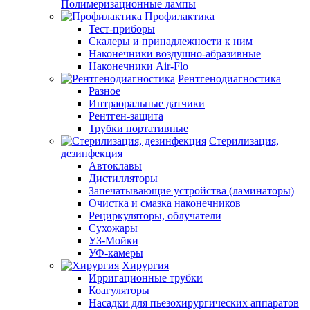
Полимеризационные лампы
Профилактика
Тест-приборы
Скалеры и принадлежности к ним
Наконечники воздушно-абразивные
Наконечники Air-Flo
Рентгенодиагностика
Разное
Интраоральные датчики
Рентген-защита
Трубки портативные
Стерилизация,
дезинфекция
Автоклавы
Дистилляторы
Запечатывающие устройства (ламинаторы)
Очистка и смазка наконечников
Рециркуляторы, облучатели
Сухожары
УЗ-Мойки
УФ-камеры
Хирургия
Ирригационные трубки
Коагуляторы
Насадки для пьезохирургических аппаратов