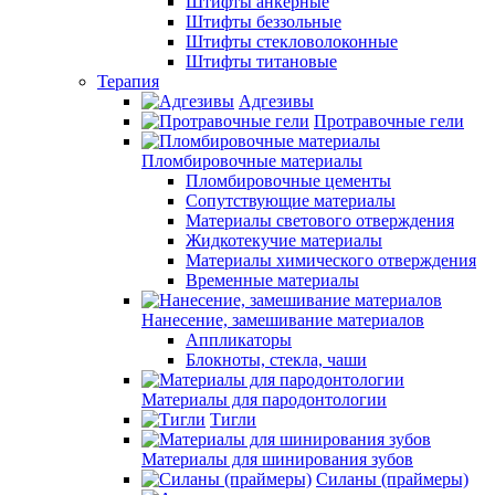
Штифты анкерные
Штифты беззольные
Штифты стекловолоконные
Штифты титановые
Терапия
Адгезивы
Протравочные гели
Пломбировочные материалы
Пломбировочные цементы
Сопутствующие материалы
Материалы светового отверждения
Жидкотекучие материалы
Материалы химического отверждения
Временные материалы
Нанесение, замешивание материалов
Аппликаторы
Блокноты, стекла, чаши
Материалы для пародонтологии
Тигли
Материалы для шинирования зубов
Силаны (праймеры)