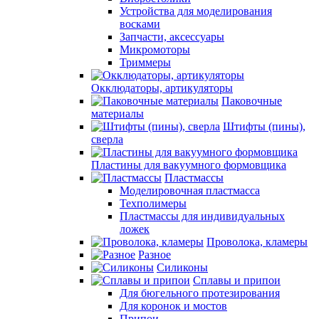
Устройства для моделирования
восками
Запчасти, аксессуары
Микромоторы
Триммеры
Окклюдаторы, артикуляторы
Паковочные
материалы
Штифты (пины),
сверла
Пластины для вакуумного формовщика
Пластмассы
Моделировочная пластмасса
Техполимеры
Пластмассы для индивидуальных
ложек
Проволока, кламеры
Разное
Силиконы
Сплавы и припои
Для бюгельного протезирования
Для коронок и мостов
Припои