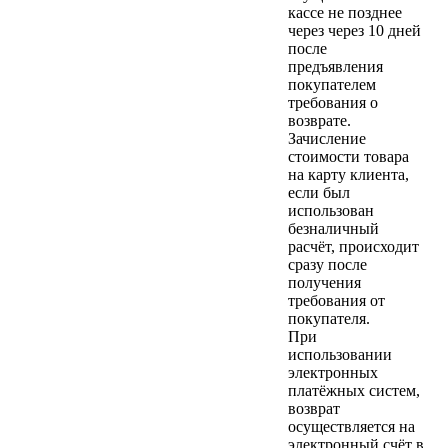
кассе не позднее
через через 10 дней
после
предъявления
покупателем
требования о
возврате.
Зачисление
стоимости товара
на карту клиента,
если был
использован
безналичный
расчёт, происходит
сразу после
получения
требования от
покупателя.
При
использовании
электронных
платёжных систем,
возврат
осуществляется на
электронный счёт в