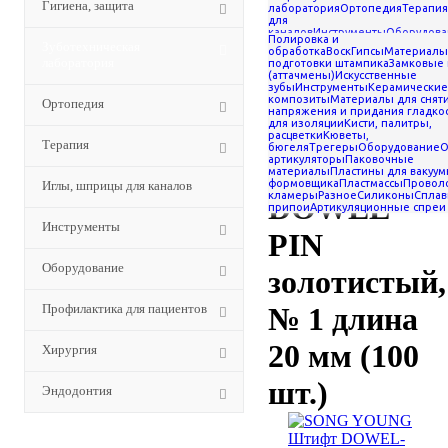
Гигиена, защита
зуботехнические
лаборатория
Ортопедия
Терапия
для
-
SONG YOUNG Штифт
каналов
Инструменты
Оборудова
Полировка и
DOWEL-PIN золотистый, № 1
для пациентов
Хирургия
Эндодон
Зуботехническая
обработка
Воск
Гипсы
Материалы
длина 20 мм (100 шт.)
лаборатория
подготовки штампика
Замковые
(аттачмены)
Искусственные
SONG
зубы
Инструменты
Керамические
композиты
Материалы для снят
Ортопедия
напряжения и придания гладко
YOUNG
для изоляции
Кисти, палитры,
расцветки
Кюветы,
Терапия
бюгеля
Трегеры
Оборудование
О
артикуляторы
Штифт
Паковочные
материалы
Пластины для вакуум
формовщика
Пластмассы
Проволо
Иглы, шприцы для каналов
кламеры
Разное
Силиконы
Сплав
DOWEL-
припои
Артикуляционные спреи
Инструменты
PIN
Оборудование
золотистый,
Профилактика для пациентов
№ 1 длина
20 мм (100
Хирургия
шт.)
Эндодонтия