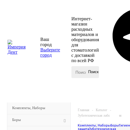
Интернет-
магазин
расходных
материалов и
Ваш
оборудования
город
для
Выберите
стоматологий
город
с доставкой
по всей РФ
КАТАЛОГ
МЕНЮ
Комплекты, Наборы
Главная
-
Каталог
-
Зуботехническая лаборатория
Боры
-
Комплекты, Наборы
Боры
Гигиен
Штифты, би-пины и сверла
защита
Зуботехническая