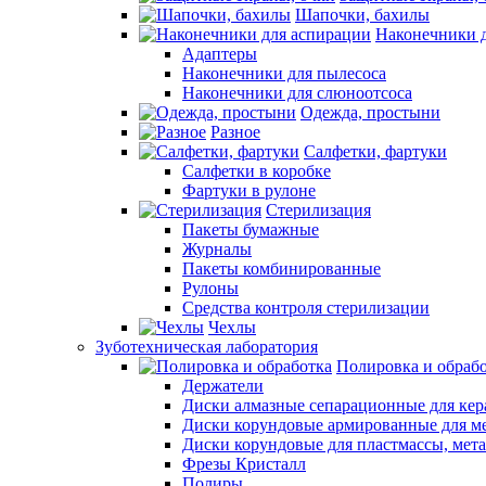
Шапочки, бахилы
Наконечники 
Адаптеры
Наконечники для пылесоса
Наконечники для слюноотсоса
Одежда, простыни
Разное
Салфетки, фартуки
Салфетки в коробке
Фартуки в рулоне
Стерилизация
Пакеты бумажные
Журналы
Пакеты комбинированные
Рулоны
Средства контроля стерилизации
Чехлы
Зуботехническая лаборатория
Полировка и обраб
Держатели
Диски алмазные сепарационные для ке
Диски корундовые армированные для м
Диски корундовые для пластмассы, мет
Фрезы Кристалл
Полиры