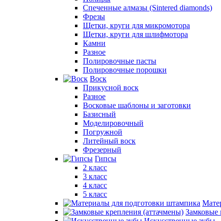
Спеченные алмазы (Sintered diamonds)
Фрезы
Щетки, круги для микромотора
Щетки, круги для шлифмотора
Камни
Разное
Полировочные пасты
Полировочные порошки
Воск
Прикусной воск
Разное
Восковые шаблоны и заготовки
Базисный
Моделировочный
Погружной
Литейный воск
Фрезерный
Гипсы
2 класс
3 класс
4 класс
5 класс
Мате
Замковые 
Искусственные зубы