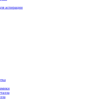
для аспирации
отка
рамики
еталла
алла