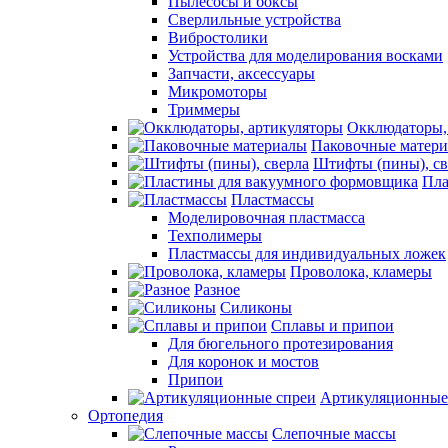
Пылесосы и боксы
Сверлильные устройства
Вибростолики
Устройства для моделирования восками
Запчасти, аксессуары
Микромоторы
Триммеры
Окклюдаторы,
Паковочные матер
Штифты (пины), св
Пла
Пластмассы
Моделировочная пластмасса
Техполимеры
Пластмассы для индивидуальных ложек
Проволока, кламеры
Разное
Силиконы
Сплавы и припои
Для бюгельного протезирования
Для коронок и мостов
Припои
Артикуляционные
Ортопедия
Слепочные массы