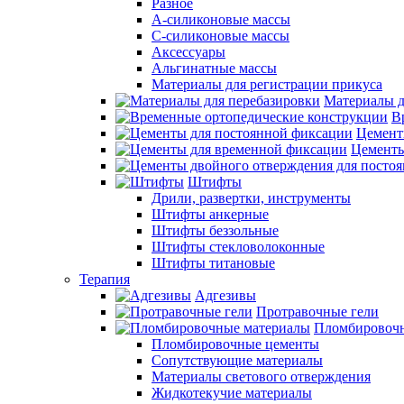
Разное
А-силиконовые массы
С-силиконовые массы
Аксессуары
Альгинатные массы
Материалы для регистрации прикуса
Материалы д
В
Цемент
Цементы
Штифты
Дрили, развертки, инструменты
Штифты анкерные
Штифты беззольные
Штифты стекловолоконные
Штифты титановые
Терапия
Адгезивы
Протравочные гели
Пломбировочн
Пломбировочные цементы
Сопутствующие материалы
Материалы светового отверждения
Жидкотекучие материалы