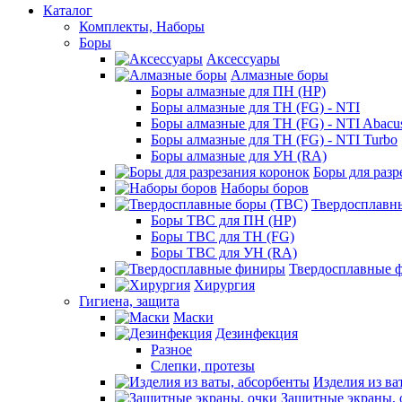
Каталог
Комплекты, Наборы
Боры
Аксессуары
Алмазные боры
Боры алмазные для ПН (HP)
Боры алмазные для ТН (FG) - NTI
Боры алмазные для ТН (FG) - NTI Abacu
Боры алмазные для ТН (FG) - NTI Turbo
Боры алмазные для УН (RA)
Боры для разр
Наборы боров
Твердосплавн
Боры ТВС для ПН (HP)
Боры ТВС для ТН (FG)
Боры ТВС для УН (RA)
Твердосплавные 
Хирургия
Гигиена, защита
Маски
Дезинфекция
Разное
Слепки, протезы
Изделия из ва
Защитные экраны, 