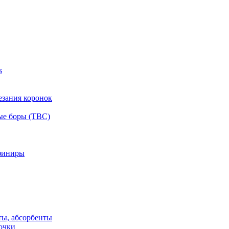
s
езания коронок
ые боры (ТВС)
финиры
ты, абсорбенты
очки