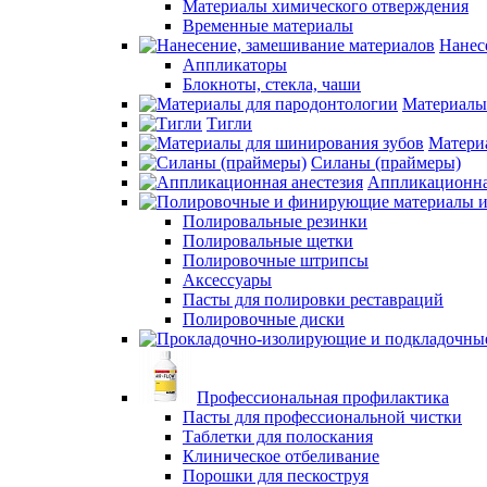
Материалы химического отверждения
Временные материалы
Нанес
Аппликаторы
Блокноты, стекла, чаши
Материалы
Тигли
Матери
Силаны (праймеры)
Аппликационна
Полировальные резинки
Полировальные щетки
Полировочные штрипсы
Аксессуары
Пасты для полировки реставраций
Полировочные диски
Профессиональная профилактика
Пасты для профессиональной чистки
Таблетки для полоскания
Клиническое отбеливание
Порошки для пескоструя