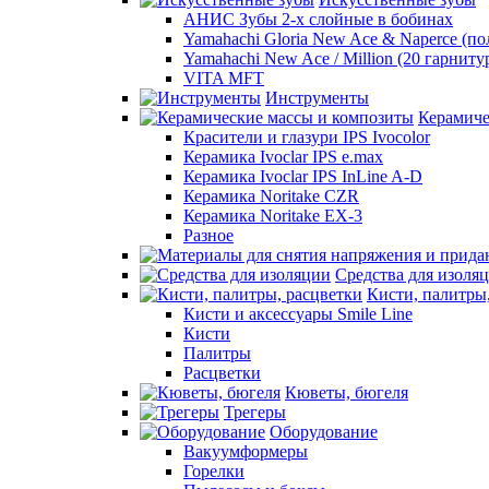
АНИС Зубы 2-х слойные в бобинах
Yamahachi Gloria New Ace & Naperce (п
Yamahachi New Ace / Million (20 гарниту
VITA MFT
Инструменты
Керамиче
Красители и глазури IPS Ivocolor
Керамика Ivoclar IPS e.max
Керамика Ivoclar IPS InLine A-D
Керамика Noritake CZR
Керамика Noritake EX-3
Разное
Средства для изоля
Кисти, палитры
Кисти и аксессуары Smile Line
Кисти
Палитры
Расцветки
Кюветы, бюгеля
Трегеры
Оборудование
Вакуумформеры
Горелки