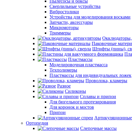
Пылесосы и боксы
Сверлильные устройства
Вибростолики
Устройства для моделирования восками
Запчасти, аксессуары
Микромоторы
Триммеры
Окклюдаторы,
Паковочные матер
Штифты (пины), св
Пла
Пластмассы
Моделировочная пластмасса
Техполимеры
Пластмассы для индивидуальных ложек
Проволока, кламеры
Разное
Силиконы
Сплавы и припои
Для бюгельного протезирования
Для коронок и мостов
Припои
Артикуляционные
Ортопедия
Слепочные массы