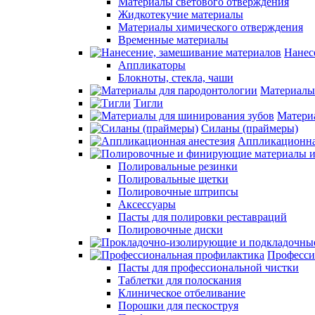
Материалы светового отверждения
Жидкотекучие материалы
Материалы химического отверждения
Временные материалы
Нанес
Аппликаторы
Блокноты, стекла, чаши
Материалы
Тигли
Матери
Силаны (праймеры)
Аппликационна
Полировальные резинки
Полировальные щетки
Полировочные штрипсы
Аксессуары
Пасты для полировки реставраций
Полировочные диски
Професси
Пасты для профессиональной чистки
Таблетки для полоскания
Клиническое отбеливание
Порошки для пескоструя