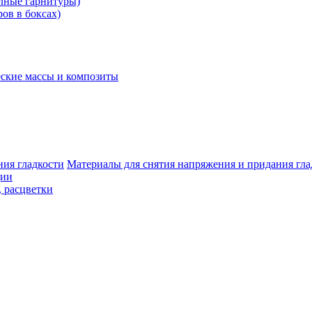
олные гарнитуры)
ров в боксах)
ские массы и композиты
Материалы для снятия напряжения и придания гла
ции
, расцветки