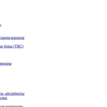
s
езания коронок
ые боры (ТВС)
финиры
ты, абсорбенты
очки
для аспирации