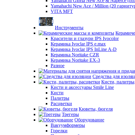
Yamahachi Gloria New Ace & Naperce (п
Yamahachi New Ace / Million (20 гарниту
VITA MFT
Инструменты
Керамиче
Красители и глазури IPS Ivocolor
Керамика Ivoclar IPS e.max
Керамика Ivoclar IPS InLine A-D
Керамика Noritake CZR
Керамика Noritake EX-3
Разное
Средства для изоля
Кисти, палитры
Кисти и аксессуары Smile Line
Кисти
Палитры
Расцветки
Кюветы, бюгеля
Трегеры
Оборудование
Вакуумформеры
Горелки