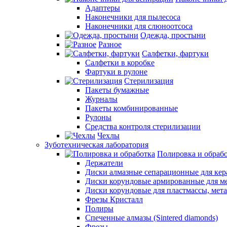
Адаптеры
Наконечники для пылесоса
Наконечники для слюноотсоса
Одежда, простыни
Разное
Салфетки, фартуки
Салфетки в коробке
Фартуки в рулоне
Стерилизация
Пакеты бумажные
Журналы
Пакеты комбинированные
Рулоны
Средства контроля стерилизации
Чехлы
Зуботехническая лаборатория
Полировка и обраб
Держатели
Диски алмазные сепарационные для ке
Диски корундовые армированные для м
Диски корундовые для пластмассы, мет
Фрезы Кристалл
Полиры
Спеченные алмазы (Sintered diamonds)
Фрезы