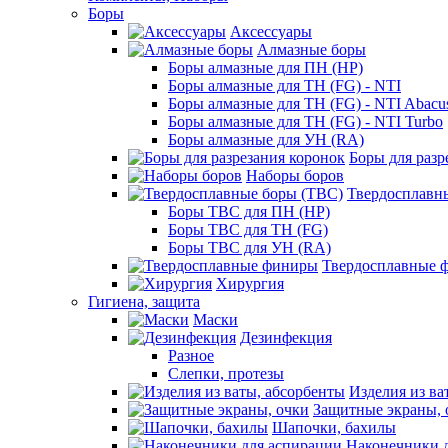
Боры
Аксессуары
Алмазные боры
Боры алмазные для ПН (HP)
Боры алмазные для ТН (FG) - NTI
Боры алмазные для ТН (FG) - NTI Abacu
Боры алмазные для ТН (FG) - NTI Turbo
Боры алмазные для УН (RA)
Боры для разр
Наборы боров
Твердосплавн
Боры ТВС для ПН (HP)
Боры ТВС для ТН (FG)
Боры ТВС для УН (RA)
Твердосплавные 
Хирургия
Гигиена, защита
Маски
Дезинфекция
Разное
Слепки, протезы
Изделия из ва
Защитные экраны, 
Шапочки, бахилы
Наконечники 