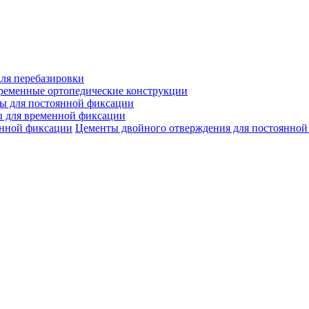
ля перебазировки
ременные ортопедические конструкции
ы для постоянной фиксации
 для временной фиксации
Цементы двойного отверждения для постоянной