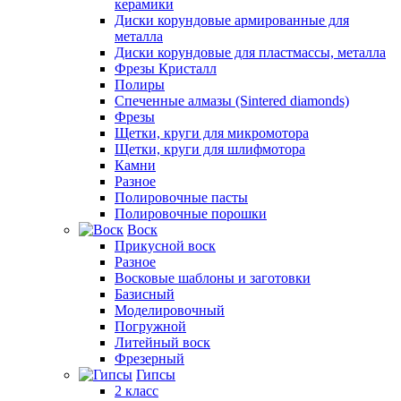
керамики
Диски корундовые армированные для
металла
Диски корундовые для пластмассы, металла
Фрезы Кристалл
Полиры
Спеченные алмазы (Sintered diamonds)
Фрезы
Щетки, круги для микромотора
Щетки, круги для шлифмотора
Камни
Разное
Полировочные пасты
Полировочные порошки
Воск
Прикусной воск
Разное
Восковые шаблоны и заготовки
Базисный
Моделировочный
Погружной
Литейный воск
Фрезерный
Гипсы
2 класс