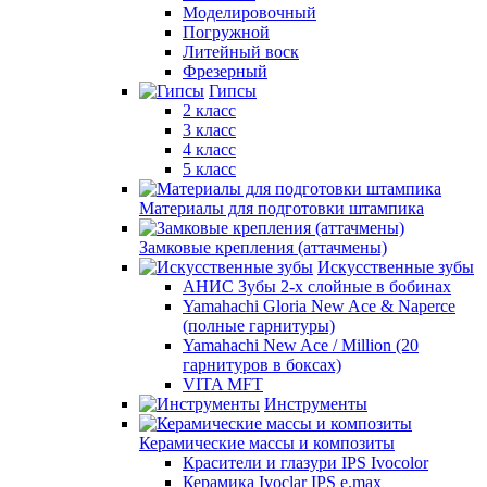
Моделировочный
Погружной
Литейный воск
Фрезерный
Гипсы
2 класс
3 класс
4 класс
5 класс
Материалы для подготовки штампика
Замковые крепления (аттачмены)
Искусственные зубы
АНИС Зубы 2-х слойные в бобинах
Yamahachi Gloria New Ace & Naperce
(полные гарнитуры)
Yamahachi New Ace / Million (20
гарнитуров в боксах)
VITA MFT
Инструменты
Керамические массы и композиты
Красители и глазури IPS Ivocolor
Керамика Ivoclar IPS e.max