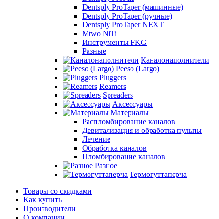
Dentsply ProTaper (машинные)
Dentsply ProTaper (ручные)
Dentsply ProTaper NEXT
Mtwo NiTi
Инструменты FKG
Разные
Каналонаполнители
Peeso (Largo)
Pluggers
Reamers
Spreaders
Аксессуары
Материалы
Распломбирование каналов
Девитализация и обработка пульпы
Лечение
Обработка каналов
Пломбирование каналов
Разное
Термогуттаперча
Товары со скидками
Как купить
Производители
О компании