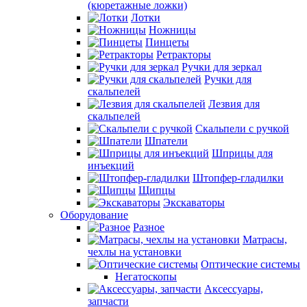
(кюретажные ложки)
Лотки
Ножницы
Пинцеты
Ретракторы
Ручки для зеркал
Ручки для
скальпелей
Лезвия для
скальпелей
Скальпели с ручкой
Шпатели
Шприцы для
инъекций
Штопфер-гладилки
Щипцы
Экскаваторы
Оборудование
Разное
Матрасы,
чехлы на установки
Оптические системы
Негатоскопы
Аксессуары,
запчасти