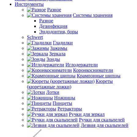
Инструменты
Разное
Системы хранения
Разное
Дезинфекция
Эндодонтия, боры
Schwert
Гладилки
Зажимы
Зеркала
Зонды
Иглодержатели
Коронкосниматели
Крампонные щипцы
Кюреты
(кюретажные ложки)
Лотки
Ножницы
Пинцеты
Ретракторы
Ручки для зеркал
Ручки для скальпелей
Лезвия для скальпелей