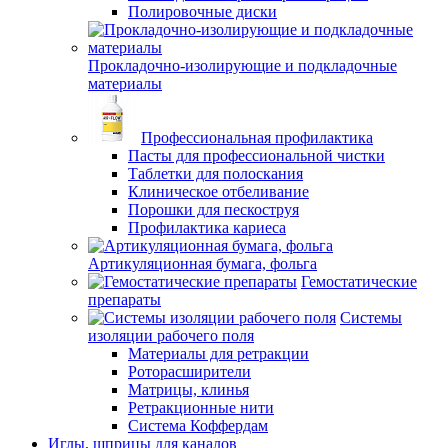
Полировочные диски
Прокладочно-изолирующие и подкладочные
материалы
Профессиональная профилактика
Пасты для профессиональной чистки
Таблетки для полоскания
Клиническое отбеливание
Порошки для пескоструя
Профилактика кариеса
Артикуляционная бумага, фольга
Гемостатические
препараты
Системы
изоляции рабочего поля
Материалы для ретракции
Роторасширители
Матрицы, клинья
Ретракционные нити
Система Коффердам
Иглы, шприцы для каналов