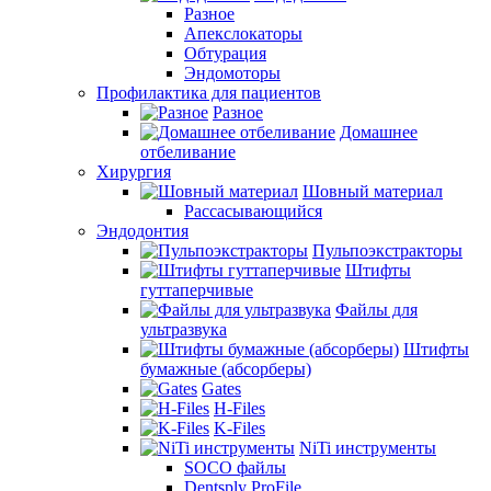
Разное
Апекслокаторы
Обтурация
Эндомоторы
Профилактика для пациентов
Разное
Домашнее
отбеливание
Хирургия
Шовный материал
Рассасывающийся
Эндодонтия
Пульпоэкстракторы
Штифты
гуттаперчивые
Файлы для
ультразвука
Штифты
бумажные (абсорберы)
Gates
H-Files
K-Files
NiTi инструменты
SOCO файлы
Dentsply ProFile