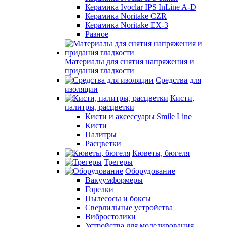
Керамика Ivoclar IPS InLine A-D
Керамика Noritake CZR
Керамика Noritake EX-3
Разное
Материалы для снятия напряжения и
придания гладкости
Средства для
изоляции
Кисти,
палитры, расцветки
Кисти и аксессуары Smile Line
Кисти
Палитры
Расцветки
Кюветы, бюгеля
Трегеры
Оборудование
Вакуумформеры
Горелки
Пылесосы и боксы
Сверлильные устройства
Вибростолики
Устройства для моделирования