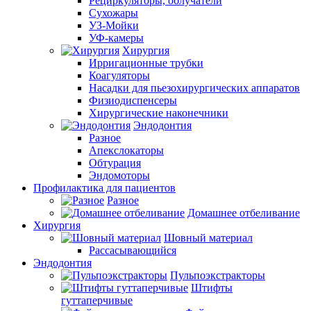
Рециркуляторы, облучатели
Сухожары
УЗ-Мойки
УФ-камеры
Хирургия
Ирригационные трубки
Коагуляторы
Насадки для пьезохирургических аппаратов
Физиодиспенсеры
Хирургические наконечники
Эндодонтия
Разное
Апекслокаторы
Обтурация
Эндомоторы
Профилактика для пациентов
Разное
Домашнее отбеливание
Хирургия
Шовный материал
Рассасывающийся
Эндодонтия
Пульпоэкстракторы
Штифты
гуттаперчивые