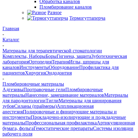
Обработка каналов
Пломбирование каналов
Разное
Термогуттаперча
Главная
-
Каталог
-
Материалы для терапевтической стоматологии
Комплекты, Наборы
Боры
Гигиена, защита
Зуботехническая
лаборатория
Ортопедия
Терапия
Иглы, шприцы для
каналов
Инструменты
Оборудование
Профилактика для
пациентов
Хирургия
Эндодонтия
-
Пломбировочные материалы
Адгезивы
Протравочные гели
Пломбировочные
материалы
Нанесение, замешивание материалов
Материалы
для пародонтологии
Тигли
Материалы для шинирования
зубов
Силаны (праймеры)
Аппликационная
анестезия
Полировочные и финирующие материалы и
инструменты
Прокладочно-изолирующие и подкладочные
материалы
Профессиональная профилактика
Артикуляционная
бумага, фольга
Гемостатические препараты
Системы изоляции
рабочего поля