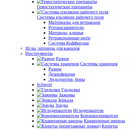
Гемостатические препараты
Системы изоляции рабочего поля
Материалы для ретракции
Роторасширители
Матрицы, клинья
Ретракционные нити
Система Коффердам
Иглы, шприцы для каналов
Инструменты
Разное
Системы хранения
Разное
Дезинфекция
Эндодонтия, боры
Schwert
Гладилки
Зажимы
Зеркала
Зонды
Иглодержатели
Коронкосниматели
Крампонные щипцы
Кюреты