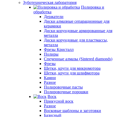
Зуботехническая лаборатория
Полировка и
обработка
Держатели
Диски алмазные сепарационные для
керамики
Диски корундовые армированные для
металла
Диски корундовые для пластмассы,
металла
Фрезы Кристалл
Полиры
Спеченные алмазы (Sintered diamonds)
Фрезы
Щетки, круги для микромотора
Щетки, круги для шлифмотора
Камни
Разное
Полировочные пасты
Полировочные порошки
Воск
Прикусной воск
Разное
Восковые шаблоны и заготовки
Базисный