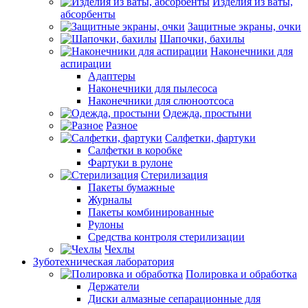
Изделия из ваты,
абсорбенты
Защитные экраны, очки
Шапочки, бахилы
Наконечники для
аспирации
Адаптеры
Наконечники для пылесоса
Наконечники для слюноотсоса
Одежда, простыни
Разное
Салфетки, фартуки
Салфетки в коробке
Фартуки в рулоне
Стерилизация
Пакеты бумажные
Журналы
Пакеты комбинированные
Рулоны
Средства контроля стерилизации
Чехлы
Зуботехническая лаборатория
Полировка и обработка
Держатели
Диски алмазные сепарационные для