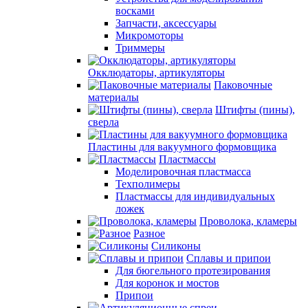
восками
Запчасти, аксессуары
Микромоторы
Триммеры
Окклюдаторы, артикуляторы
Паковочные
материалы
Штифты (пины),
сверла
Пластины для вакуумного формовщика
Пластмассы
Моделировочная пластмасса
Техполимеры
Пластмассы для индивидуальных
ложек
Проволока, кламеры
Разное
Силиконы
Сплавы и припои
Для бюгельного протезирования
Для коронок и мостов
Припои