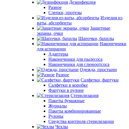
Дезинфекция
Разное
Слепки, протезы
Изделия из
ваты, абсорбенты
Защитные
экраны, очки
Шапочки, бахилы
Наконечники
для аспирации
Адаптеры
Наконечники для пылесоса
Наконечники для слюноотсоса
Одежда, простыни
Разное
Салфетки, фартуки
Салфетки в коробке
Фартуки в рулоне
Стерилизация
Пакеты бумажные
Журналы
Пакеты комбинированные
Рулоны
Средства контроля стерилизации
Чехлы