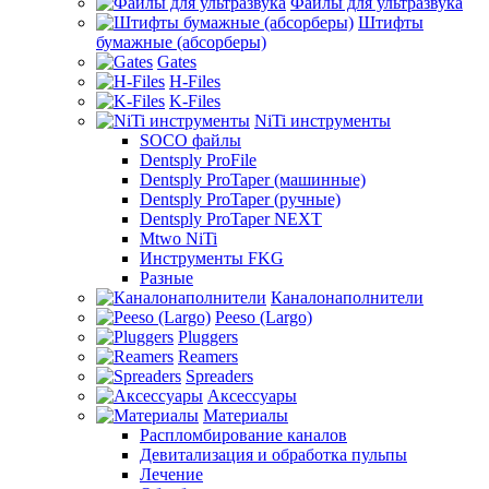
Файлы для ультразвука
Штифты
бумажные (абсорберы)
Gates
H-Files
K-Files
NiTi инструменты
SOCO файлы
Dentsply ProFile
Dentsply ProTaper (машинные)
Dentsply ProTaper (ручные)
Dentsply ProTaper NEXT
Mtwo NiTi
Инструменты FKG
Разные
Каналонаполнители
Peeso (Largo)
Pluggers
Reamers
Spreaders
Аксессуары
Материалы
Распломбирование каналов
Девитализация и обработка пульпы
Лечение