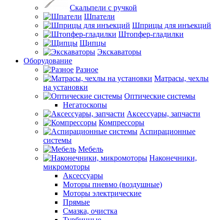
Скальпели с ручкой
Шпатели
Шприцы для инъекций
Штопфер-гладилки
Щипцы
Экскаваторы
Оборудование
Разное
Матрасы, чехлы
на установки
Оптические системы
Негатоскопы
Аксессуары, запчасти
Компрессоры
Аспирационные
системы
Мебель
Наконечники,
микромоторы
Аксессуары
Моторы пневмо (воздушные)
Моторы электрические
Прямые
Смазка, очистка
Турбинные