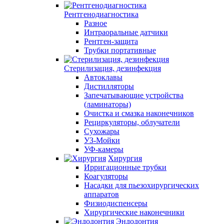
Рентгенодиагностика
Разное
Интраоральные датчики
Рентген-защита
Трубки портативные
Стерилизация, дезинфекция
Автоклавы
Дистилляторы
Запечатывающие устройства
(ламинаторы)
Очистка и смазка наконечников
Рециркуляторы, облучатели
Сухожары
УЗ-Мойки
УФ-камеры
Хирургия
Ирригационные трубки
Коагуляторы
Насадки для пьезохирургических
аппаратов
Физиодиспенсеры
Хирургические наконечники
Эндодонтия