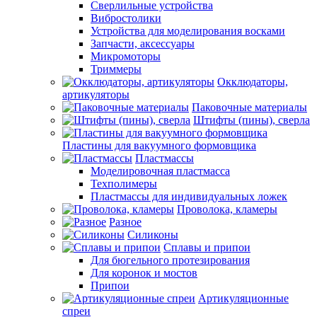
Сверлильные устройства
Вибростолики
Устройства для моделирования восками
Запчасти, аксессуары
Микромоторы
Триммеры
Окклюдаторы,
артикуляторы
Паковочные материалы
Штифты (пины), сверла
Пластины для вакуумного формовщика
Пластмассы
Моделировочная пластмасса
Техполимеры
Пластмассы для индивидуальных ложек
Проволока, кламеры
Разное
Силиконы
Сплавы и припои
Для бюгельного протезирования
Для коронок и мостов
Припои
Артикуляционные
спреи