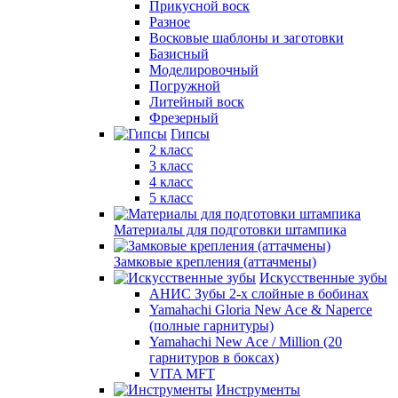
Прикусной воск
Разное
Восковые шаблоны и заготовки
Базисный
Моделировочный
Погружной
Литейный воск
Фрезерный
Гипсы
2 класс
3 класс
4 класс
5 класс
Материалы для подготовки штампика
Замковые крепления (аттачмены)
Искусственные зубы
АНИС Зубы 2-х слойные в бобинах
Yamahachi Gloria New Ace & Naperce
(полные гарнитуры)
Yamahachi New Ace / Million (20
гарнитуров в боксах)
VITA MFT
Инструменты