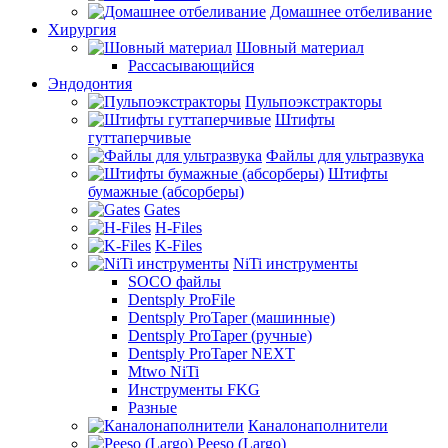
Домашнее отбеливание
Хирургия
Шовный материал
Рассасывающийся
Эндодонтия
Пульпоэкстракторы
Штифты
гуттаперчивые
Файлы для ультразвука
Штифты
бумажные (абсорберы)
Gates
H-Files
K-Files
NiTi инструменты
SOCO файлы
Dentsply ProFile
Dentsply ProTaper (машинные)
Dentsply ProTaper (ручные)
Dentsply ProTaper NEXT
Mtwo NiTi
Инструменты FKG
Разные
Каналонаполнители
Peeso (Largo)