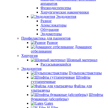
аппаратов
Физиодиспенсеры
Хирургические наконечники
Эндодонтия
Разное
Апекслокаторы
Обтурация
Эндомоторы
Профилактика для пациентов
Разное
Домашнее
отбеливание
Хирургия
Шовный материал
Рассасывающийся
Эндодонтия
Пульпоэкстракторы
Штифты
гуттаперчивые
Файлы для
ультразвука
Штифты
бумажные (абсорберы)
Gates
H-Files