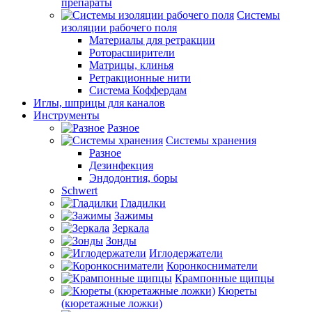
препараты
Системы
изоляции рабочего поля
Материалы для ретракции
Роторасширители
Матрицы, клинья
Ретракционные нити
Система Коффердам
Иглы, шприцы для каналов
Инструменты
Разное
Системы хранения
Разное
Дезинфекция
Эндодонтия, боры
Schwert
Гладилки
Зажимы
Зеркала
Зонды
Иглодержатели
Коронкосниматели
Крампонные щипцы
Кюреты
(кюретажные ложки)