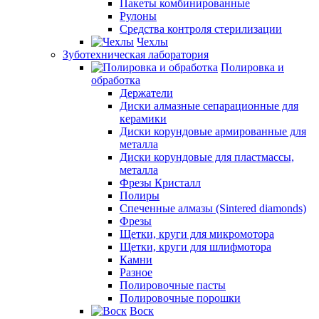
Пакеты комбинированные
Рулоны
Средства контроля стерилизации
Чехлы
Зуботехническая лаборатория
Полировка и
обработка
Держатели
Диски алмазные сепарационные для
керамики
Диски корундовые армированные для
металла
Диски корундовые для пластмассы,
металла
Фрезы Кристалл
Полиры
Спеченные алмазы (Sintered diamonds)
Фрезы
Щетки, круги для микромотора
Щетки, круги для шлифмотора
Камни
Разное
Полировочные пасты
Полировочные порошки
Воск