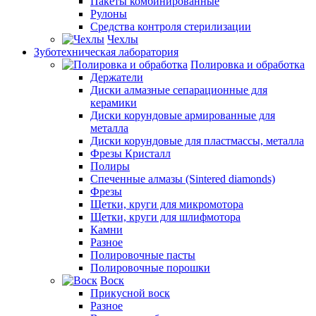
Пакеты комбинированные
Рулоны
Средства контроля стерилизации
Чехлы
Зуботехническая лаборатория
Полировка и обработка
Держатели
Диски алмазные сепарационные для
керамики
Диски корундовые армированные для
металла
Диски корундовые для пластмассы, металла
Фрезы Кристалл
Полиры
Спеченные алмазы (Sintered diamonds)
Фрезы
Щетки, круги для микромотора
Щетки, круги для шлифмотора
Камни
Разное
Полировочные пасты
Полировочные порошки
Воск
Прикусной воск
Разное