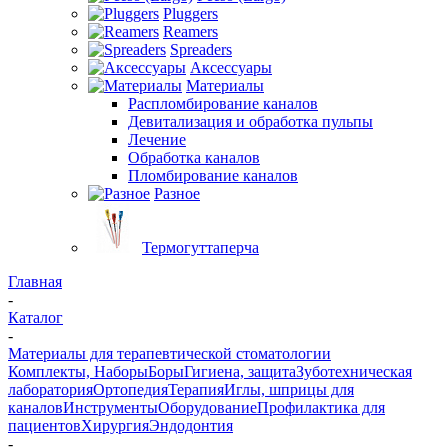
Pluggers
Reamers
Spreaders
Аксессуары
Материалы
Распломбирование каналов
Девитализация и обработка пульпы
Лечение
Обработка каналов
Пломбирование каналов
Разное
Термогуттаперча
Главная
-
Каталог
-
Материалы для терапевтической стоматологии
Комплекты, Наборы
Боры
Гигиена, защита
Зуботехническая
лаборатория
Ортопедия
Терапия
Иглы, шприцы для
каналов
Инструменты
Оборудование
Профилактика для
пациентов
Хирургия
Эндодонтия
-