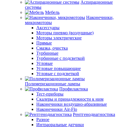
Аспирационные
системы
Мебель
Наконечники,
микромоторы
Аксессуары
Моторы пневмо (воздушные)
Моторы электрические
Прямые
Смазка, очистка
Турбинные
Турбинные с подсветкой
Угловые
Угловые повышающие
Угловые с подсветкой
Полимеризационные лампы
Профилактика
Тест-приборы
Скалеры и принадлежности к ним
Наконечники воздушно-абразивные
Наконечники Air-Flo
Рентгенодиагностика
Разное
Интраоральные датчики