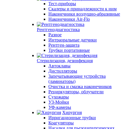
Тест-приборы
Скалеры и принадлежности к ним
Наконечники воздушно-абразивные
Наконечники Air-Flo
Рентгенодиагностика
Разное
Интраоральные датчики
Рентген-защита
Трубки портативные
Стерилизация, дезинфекция
Автоклавы
Дистилляторы
Запечатывающие устройства
(ламинаторы)
Очистка и смазка наконечников
Рециркуляторы, облучатели
Сухожары
УЗ-Мойки
УФ-камеры
Хирургия
Ирригационные трубки
Коагуляторы
Насадки для пьезохирургических