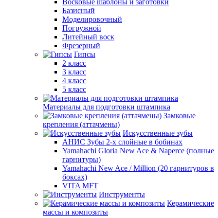
Восковые шаблоны и заготовки
Базисный
Моделировочный
Погружной
Литейный воск
Фрезерный
Гипсы
2 класс
3 класс
4 класс
5 класс
Материалы для подготовки штампика
Замковые
крепления (аттачмены)
Искусственные зубы
АНИС Зубы 2-х слойные в бобинах
Yamahachi Gloria New Ace & Naperce (полные
гарнитуры)
Yamahachi New Ace / Million (20 гарнитуров в
боксах)
VITA MFT
Инструменты
Керамические
массы и композиты