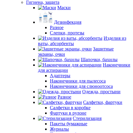
Гигиена, защита
Маски
Дезинфекция
Разное
Слепки, протезы
Изделия из
ваты, абсорбенты
Защитные
экраны, очки
Шапочки, бахилы
Наконечники
для аспирации
Адаптеры
Наконечники для пылесоса
Наконечники для слюноотсоса
Одежда, простыни
Разное
Салфетки, фартуки
Салфетки в коробке
Фартуки в рулоне
Стерилизация
Пакеты бумажные
Журналы