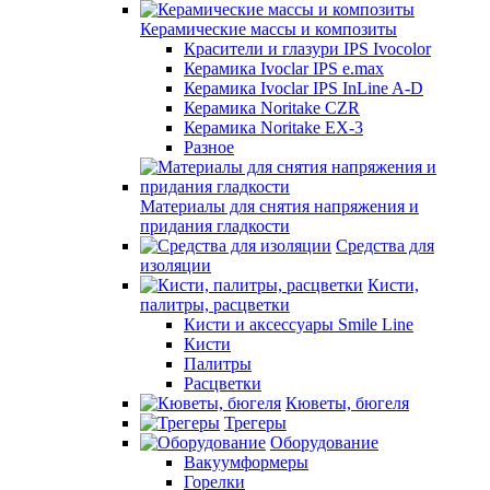
Керамические массы и композиты
Красители и глазури IPS Ivocolor
Керамика Ivoclar IPS e.max
Керамика Ivoclar IPS InLine A-D
Керамика Noritake CZR
Керамика Noritake EX-3
Разное
Материалы для снятия напряжения и
придания гладкости
Средства для
изоляции
Кисти,
палитры, расцветки
Кисти и аксессуары Smile Line
Кисти
Палитры
Расцветки
Кюветы, бюгеля
Трегеры
Оборудование
Вакуумформеры
Горелки