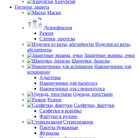
Хирургия
Гигиена, защита
Маски
Дезинфекция
Разное
Слепки, протезы
Изделия из ваты,
абсорбенты
Защитные экраны, очки
Шапочки, бахилы
Наконечники для
аспирации
Адаптеры
Наконечники для пылесоса
Наконечники для слюноотсоса
Одежда, простыни
Разное
Салфетки, фартуки
Салфетки в коробке
Фартуки в рулоне
Стерилизация
Пакеты бумажные
Журналы