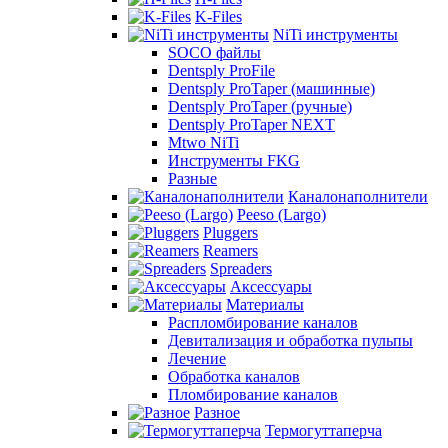
K-Files
NiTi инструменты
SOCO файлы
Dentsply ProFile
Dentsply ProTaper (машинные)
Dentsply ProTaper (ручные)
Dentsply ProTaper NEXT
Mtwo NiTi
Инструменты FKG
Разные
Каналонаполнители
Peeso (Largo)
Pluggers
Reamers
Spreaders
Аксессуары
Материалы
Распломбирование каналов
Девитализация и обработка пульпы
Лечение
Обработка каналов
Пломбирование каналов
Разное
Термогуттаперча