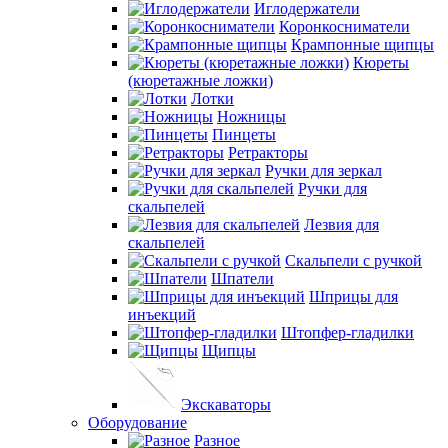
Иглодержатели
Коронкосниматели
Крампонные щипцы
Кюреты
(кюретажные ложки)
Лотки
Ножницы
Пинцеты
Ретракторы
Ручки для зеркал
Ручки для
скальпелей
Лезвия для
скальпелей
Скальпели с ручкой
Шпатели
Шприцы для
инъекций
Штопфер-гладилки
Щипцы
Экскаваторы
Оборудование
Разное