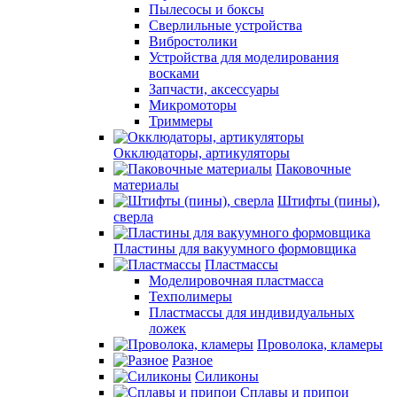
Пылесосы и боксы
Сверлильные устройства
Вибростолики
Устройства для моделирования
восками
Запчасти, аксессуары
Микромоторы
Триммеры
Окклюдаторы, артикуляторы
Паковочные
материалы
Штифты (пины),
сверла
Пластины для вакуумного формовщика
Пластмассы
Моделировочная пластмасса
Техполимеры
Пластмассы для индивидуальных
ложек
Проволока, кламеры
Разное
Силиконы
Сплавы и припои