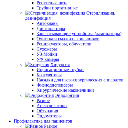
Рентген-защита
Трубки портативные
Стерилизация,
дезинфекция
Автоклавы
Дистилляторы
Запечатывающие устройства (ламинаторы)
Очистка и смазка наконечников
Рециркуляторы, облучатели
Сухожары
УЗ-Мойки
УФ-камеры
Хирургия
Ирригационные трубки
Коагуляторы
Насадки для пьезохирургических аппаратов
Физиодиспенсеры
Хирургические наконечники
Эндодонтия
Разное
Апекслокаторы
Обтурация
Эндомоторы
Профилактика для пациентов
Разное