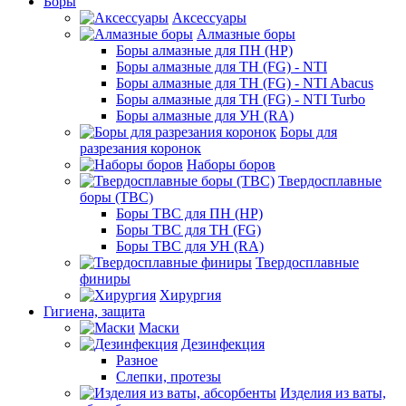
Боры
Аксессуары
Алмазные боры
Боры алмазные для ПН (HP)
Боры алмазные для ТН (FG) - NTI
Боры алмазные для ТН (FG) - NTI Abacus
Боры алмазные для ТН (FG) - NTI Turbo
Боры алмазные для УН (RA)
Боры для
разрезания коронок
Наборы боров
Твердосплавные
боры (ТВС)
Боры ТВС для ПН (HP)
Боры ТВС для ТН (FG)
Боры ТВС для УН (RA)
Твердосплавные
финиры
Хирургия
Гигиена, защита
Маски
Дезинфекция
Разное
Слепки, протезы
Изделия из ваты,