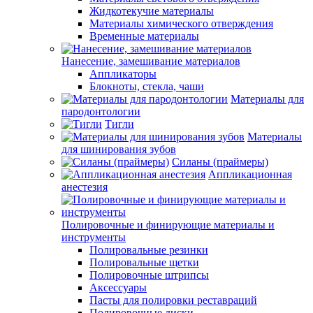
Жидкотекучие материалы
Материалы химического отверждения
Временные материалы
Нанесение, замешивание материалов
Аппликаторы
Блокноты, стекла, чаши
Материалы для
пародонтологии
Тигли
Материалы
для шинирования зубов
Силаны (праймеры)
Аппликационная
анестезия
Полировочные и финирующие материалы и
инструменты
Полировальные резинки
Полировальные щетки
Полировочные штрипсы
Аксессуары
Пасты для полировки реставраций
Полировочные диски