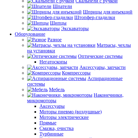
Скальпели с ручкой
Шпатели
Шприцы для инъекций
Штопфер-гладилки
Щипцы
Экскаваторы
Оборудование
Разное
Матрасы, чехлы
на установки
Оптические системы
Негатоскопы
Аксессуары, запчасти
Компрессоры
Аспирационные
системы
Мебель
Наконечники,
микромоторы
Аксессуары
Моторы пневмо (воздушные)
Моторы электрические
Прямые
Смазка, очистка
Турбинные