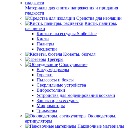
Материалы для снятия напряжения и придания
гладкости
Средства для изоляции
Кисти, палитры,
расцветки
Кисти и аксессуары Smile Line
Кисти
Палитры
Расцветки
Кюветы, бюгеля
Трегеры
Оборудование
Вакуумформеры
Горелки
Пылесосы и боксы
Сверлильные устройства
Вибростолики
Устройства для моделирования восками
Запчасти, аксессуары
Микромоторы
Триммеры
Окклюдаторы,
артикуляторы
Паковочные материалы