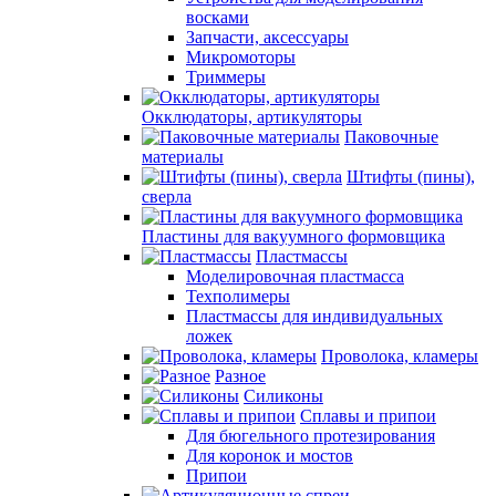
восками
Запчасти, аксессуары
Микромоторы
Триммеры
Окклюдаторы, артикуляторы
Паковочные
материалы
Штифты (пины),
сверла
Пластины для вакуумного формовщика
Пластмассы
Моделировочная пластмасса
Техполимеры
Пластмассы для индивидуальных
ложек
Проволока, кламеры
Разное
Силиконы
Сплавы и припои
Для бюгельного протезирования
Для коронок и мостов
Припои