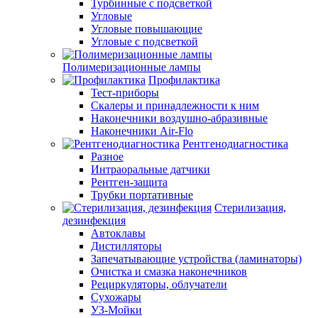
Турбинные с подсветкой
Угловые
Угловые повышающие
Угловые с подсветкой
Полимеризационные лампы
Профилактика
Тест-приборы
Скалеры и принадлежности к ним
Наконечники воздушно-абразивные
Наконечники Air-Flo
Рентгенодиагностика
Разное
Интраоральные датчики
Рентген-защита
Трубки портативные
Стерилизация,
дезинфекция
Автоклавы
Дистилляторы
Запечатывающие устройства (ламинаторы)
Очистка и смазка наконечников
Рециркуляторы, облучатели
Сухожары
УЗ-Мойки