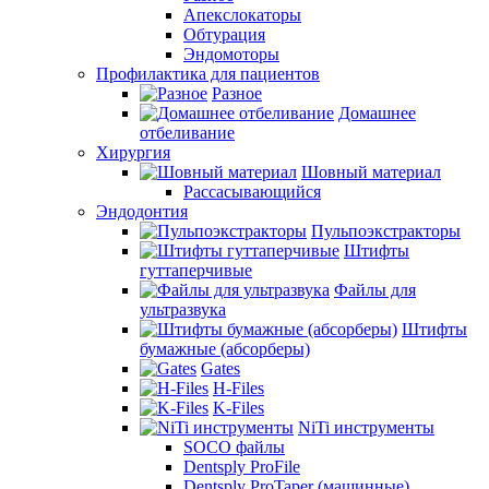
Апекслокаторы
Обтурация
Эндомоторы
Профилактика для пациентов
Разное
Домашнее
отбеливание
Хирургия
Шовный материал
Рассасывающийся
Эндодонтия
Пульпоэкстракторы
Штифты
гуттаперчивые
Файлы для
ультразвука
Штифты
бумажные (абсорберы)
Gates
H-Files
K-Files
NiTi инструменты
SOCO файлы
Dentsply ProFile
Dentsply ProTaper (машинные)