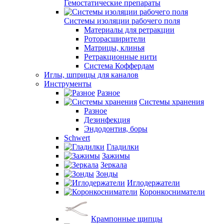
Гемостатические препараты
Системы изоляции рабочего поля
Материалы для ретракции
Роторасширители
Матрицы, клинья
Ретракционные нити
Система Коффердам
Иглы, шприцы для каналов
Инструменты
Разное
Системы хранения
Разное
Дезинфекция
Эндодонтия, боры
Schwert
Гладилки
Зажимы
Зеркала
Зонды
Иглодержатели
Коронкосниматели
Крампонные щипцы