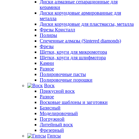
Диски алмазные сепарационные для
керамики
Диски корундовые армированные для
металла
Диски корундовые для пластмассы, металла
Фрезы Кристалл
Полиры
Спеченные алмазы (Sintered diamonds)
Фрезы
Щетки, круги для микромотора
Щетки, круги для шлифмотора
Камни
Разное
Полировочные пасты
Полировочные порошки
Воск
Прикусной воск
Разное
Восковые шаблоны и заготовки
Базисный
Моделировочный
Погружной
Литейный воск
Фрезерный
Гипсы