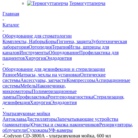
Термогуттаперча
Главная
-
Каталог
-
Оборудование для стоматологии
Комплекты, Наборы
Боры
Гигиена, защита
Зуботехническая
лаборатория
Ортопедия
Терапия
Иглы, шприцы для
каналов
Инструменты
Оборудование
Профилактика для
пациентов
Хирургия
Эндодонтия
-
Оборудование для дезинфекции и стерилизации
Разное
Матрасы, чехлы на установки
Оптические
системы
Аксессуары, запчасти
Компрессоры
Аспирационные
системы
Мебель
Наконечники,
микромоторы
Полимеризационные
лампы
Профилактика
Рентгенодиагностика
Стерилизация,
дезинфекция
Хирургия
Эндодонтия
-
Ультразвуковые мойки
Автоклавы
Дистилляторы
Запечатывающие устройства
(ламинаторы)
Очистка и смазка наконечников
Рециркуляторы,
облучатели
Сухожары
УФ-камеры
-
Codyson CD-3800А - ультразвуковая мойка, 600 мл