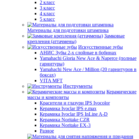
2 класс
3 класс
4 класс
5 класс
Материалы для подготовки штампика
Замковые
крепления (аттачмены)
Искусственные зубы
АНИС Зубы 2-х слойные в бобинах
Yamahachi Gloria New Ace & Naperce (полные
гарнитуры)
Yamahachi New Ace / Million (20 гарнитуров в
боксах)
VITA MFT
Инструменты
Керамические
массы и композиты
Красители и глазури IPS Ivocolor
Керамика Ivoclar IPS e.max
Керамика Ivoclar IPS InLine A-D
Керамика Noritake CZR
Керамика Noritake EX-3
Разное