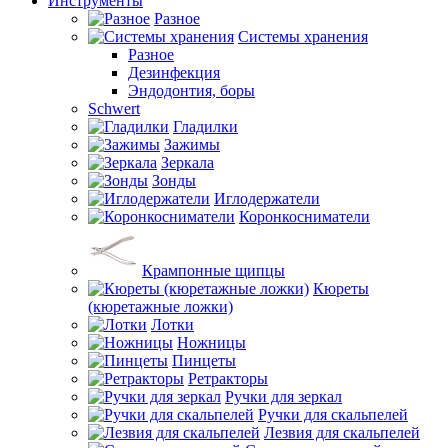
Инструменты
Разное
Системы хранения
Разное
Дезинфекция
Эндодонтия, боры
Schwert
Гладилки
Зажимы
Зеркала
Зонды
Иглодержатели
Коронкосниматели
Крампонные щипцы
Кюреты
(кюретажные ложки)
Лотки
Ножницы
Пинцеты
Ретракторы
Ручки для зеркал
Ручки для скальпелей
Лезвия для скальпелей