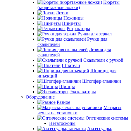
Кюреты
(кюретажные ложки)
Лотки
Ножницы
Пинцеты
Ретракторы
Ручки для зеркал
Ручки для
скальпелей
Лезвия для
скальпелей
Скальпели с ручкой
Шпатели
Шприцы для
инъекций
Штопфер-гладилки
Щипцы
Экскаваторы
Оборудование
Разное
Матрасы,
чехлы на установки
Оптические системы
Негатоскопы
Аксессуары,