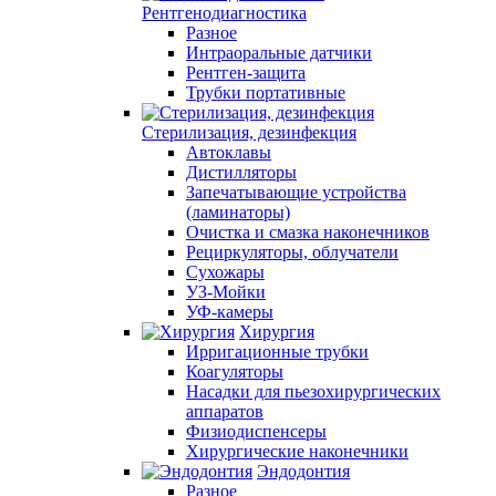
Рентгенодиагностика
Разное
Интраоральные датчики
Рентген-защита
Трубки портативные
Стерилизация, дезинфекция
Автоклавы
Дистилляторы
Запечатывающие устройства
(ламинаторы)
Очистка и смазка наконечников
Рециркуляторы, облучатели
Сухожары
УЗ-Мойки
УФ-камеры
Хирургия
Ирригационные трубки
Коагуляторы
Насадки для пьезохирургических
аппаратов
Физиодиспенсеры
Хирургические наконечники
Эндодонтия
Разное