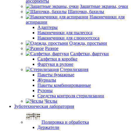
абсорбенты
Защитные экраны, очки
Шапочки, бахилы
Наконечники для
аспирации
Адаптеры
Наконечники для пылесоса
Наконечники для слюноотсоса
Одежда, простыни
Разное
Салфетки, фартуки
Салфетки в коробке
Фартуки в рулоне
Стерилизация
Пакеты бумажные
Журналы
Пакеты комбинированные
Рулоны
Средства контроля стерилизации
Чехлы
Зуботехническая лаборатория
Полировка и обработка
Держатели