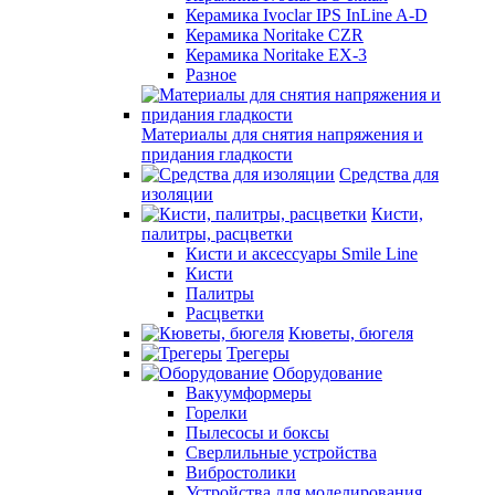
Керамика Ivoclar IPS InLine A-D
Керамика Noritake CZR
Керамика Noritake EX-3
Разное
Материалы для снятия напряжения и
придания гладкости
Средства для
изоляции
Кисти,
палитры, расцветки
Кисти и аксессуары Smile Line
Кисти
Палитры
Расцветки
Кюветы, бюгеля
Трегеры
Оборудование
Вакуумформеры
Горелки
Пылесосы и боксы
Сверлильные устройства
Вибростолики
Устройства для моделирования