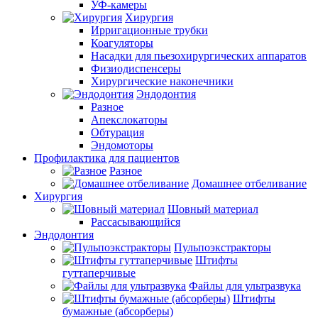
УФ-камеры
Хирургия
Ирригационные трубки
Коагуляторы
Насадки для пьезохирургических аппаратов
Физиодиспенсеры
Хирургические наконечники
Эндодонтия
Разное
Апекслокаторы
Обтурация
Эндомоторы
Профилактика для пациентов
Разное
Домашнее отбеливание
Хирургия
Шовный материал
Рассасывающийся
Эндодонтия
Пульпоэкстракторы
Штифты
гуттаперчивые
Файлы для ультразвука
Штифты
бумажные (абсорберы)