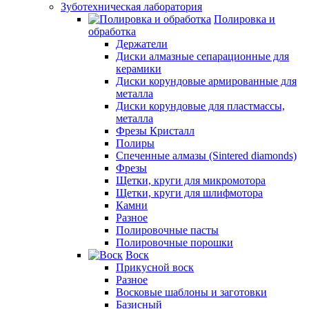
Зуботехническая лаборатория
Полировка и
обработка
Держатели
Диски алмазные сепарационные для
керамики
Диски корундовые армированные для
металла
Диски корундовые для пластмассы,
металла
Фрезы Кристалл
Полиры
Спеченные алмазы (Sintered diamonds)
Фрезы
Щетки, круги для микромотора
Щетки, круги для шлифмотора
Камни
Разное
Полировочные пасты
Полировочные порошки
Воск
Прикусной воск
Разное
Восковые шаблоны и заготовки
Базисный