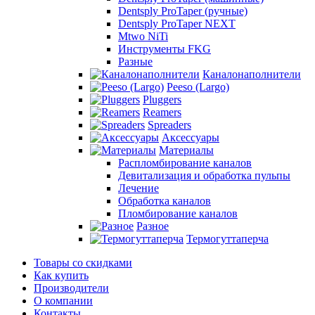
Dentsply ProTaper (ручные)
Dentsply ProTaper NEXT
Mtwo NiTi
Инструменты FKG
Разные
Каналонаполнители
Peeso (Largo)
Pluggers
Reamers
Spreaders
Аксессуары
Материалы
Распломбирование каналов
Девитализация и обработка пульпы
Лечение
Обработка каналов
Пломбирование каналов
Разное
Термогуттаперча
Товары со скидками
Как купить
Производители
О компании
Контакты