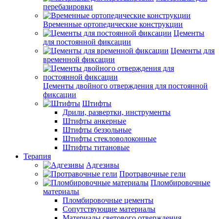
перебазировки
Временные ортопедические конструкции
Цементы
для постоянной фиксации
Цементы для
временной фиксации
Цементы двойного отверждения для постоянной
фиксации
Штифты
Дрили, развертки, инструменты
Штифты анкерные
Штифты беззольные
Штифты стекловолоконные
Штифты титановые
Терапия
Адгезивы
Протравочные гели
Пломбировочные
материалы
Пломбировочные цементы
Сопутствующие материалы
Материалы светового отверждения