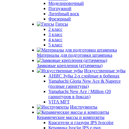
Моделировочный
Погружной
Литейный воск
Фрезерный
Гипсы
2 класс
3 класс
4 класс
5 класс
Материалы для подготовки штампика
Замковые крепления (аттачмены)
Искусственные зубы
АНИС Зубы 2-х слойные в бобинах
Yamahachi Gloria New Ace & Naperce
(полные гарнитуры)
Yamahachi New Ace / Million (20
гарнитуров в боксах)
VITA MFT
Инструменты
Керамические массы и композиты
Красители и глазури IPS Ivocolor
Керамика Ivoclar IPS e.max