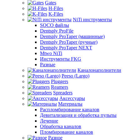
Gates
H-Files
K-Files
NiTi инструменты
SOCO файлы
Dentsply ProFile
Dentsply ProTaper (машинные)
Dentsply ProTaper (ручные)
Dentsply ProTaper NEXT
Mtwo NiTi
Инструменты FKG
Разные
Каналонаполнители
Peeso (Largo)
Pluggers
Reamers
Spreaders
Аксессуары
Материалы
Распломбирование каналов
Девитализация и обработка пульпы
Лечение
Обработка каналов
Пломбирование каналов
Разное