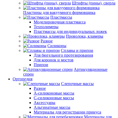
Штифты (пины), сверла
Пластины для вакуумного формовщика
Пластмассы
Моделировочная пластмасса
Техполимеры
Пластмассы для индивидуальных ложек
Проволока, кламеры
Разное
Силиконы
Сплавы и припои
Для бюгельного протезирования
Для коронок и мостов
Припои
Артикуляционные
спреи
Ортопедия
Слепочные массы
Разное
А-силиконовые массы
С-силиконовые массы
Аксессуары
Альгинатные массы
Материалы для регистрации прикуса
Материалы для