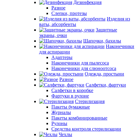
Дезинфекция
Разное
Слепки, протезы
Изделия из
ваты, абсорбенты
Защитные
экраны, очки
Шапочки, бахилы
Наконечники
для аспирации
Адаптеры
Наконечники для пылесоса
Наконечники для слюноотсоса
Одежда, простыни
Разное
Салфетки, фартуки
Салфетки в коробке
Фартуки в рулоне
Стерилизация
Пакеты бумажные
Журналы
Пакеты комбинированные
Рулоны
Средства контроля стерилизации
Чехлы