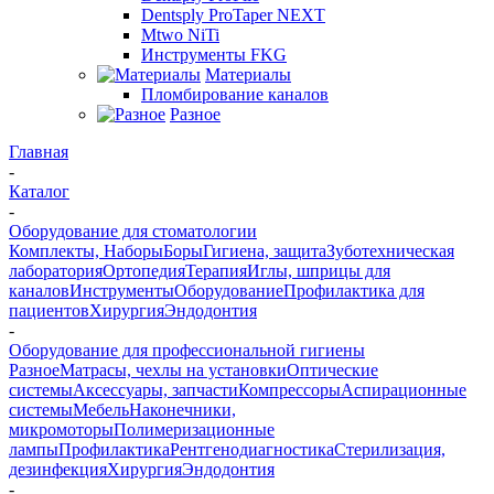
Dentsply ProTaper NEXT
Mtwo NiTi
Инструменты FKG
Материалы
Пломбирование каналов
Разное
Главная
-
Каталог
-
Оборудование для стоматологии
Комплекты, Наборы
Боры
Гигиена, защита
Зуботехническая
лаборатория
Ортопедия
Терапия
Иглы, шприцы для
каналов
Инструменты
Оборудование
Профилактика для
пациентов
Хирургия
Эндодонтия
-
Оборудование для профессиональной гигиены
Разное
Матрасы, чехлы на установки
Оптические
системы
Аксессуары, запчасти
Компрессоры
Аспирационные
системы
Мебель
Наконечники,
микромоторы
Полимеризационные
лампы
Профилактика
Рентгенодиагностика
Стерилизация,
дезинфекция
Хирургия
Эндодонтия
-