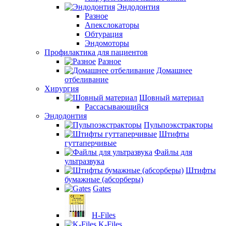
Эндодонтия
Разное
Апекслокаторы
Обтурация
Эндомоторы
Профилактика для пациентов
Разное
Домашнее
отбеливание
Хирургия
Шовный материал
Рассасывающийся
Эндодонтия
Пульпоэкстракторы
Штифты
гуттаперчивые
Файлы для
ультразвука
Штифты
бумажные (абсорберы)
Gates
H-Files
K-Files