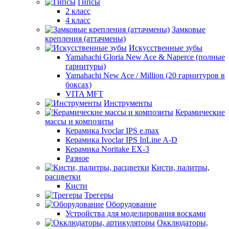
Гипсы
2 класс
4 класс
Замковые
крепления (аттачмены)
Искусственные зубы
Yamahachi Gloria New Ace & Naperce (полные
гарнитуры)
Yamahachi New Ace / Million (20 гарнитуров в
боксах)
VITA MFT
Инструменты
Керамические
массы и композиты
Керамика Ivoclar IPS e.max
Керамика Ivoclar IPS InLine A-D
Керамика Noritake EX-3
Разное
Кисти, палитры,
расцветки
Кисти
Трегеры
Оборудование
Устройства для моделирования восками
Окклюдаторы,