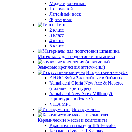
Моделировочный
Погружной
Литейный воск
Фрезерный
Гипсы
2 класс
3 класс
4 класс
5 класс
Материалы для подготовки штампика
Замковые крепления (аттачмены)
Искусственные зубы
АНИС Зубы 2-х слойные в бобинах
Yamahachi Gloria New Ace & Naperce
(полные гарнитуры)
Yamahachi New Ace / Million (20
гарнитуров в боксах)
VITA MFT
Инструменты
Керамические массы и композиты
Красители и глазури IPS Ivocolor
Керамика Ivoclar IPS e.max