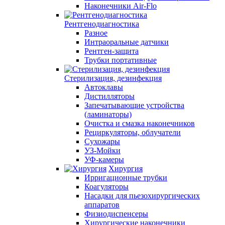
Наконечники Air-Flo
Рентгенодиагностика
Разное
Интраоральные датчики
Рентген-защита
Трубки портативные
Стерилизация, дезинфекция
Автоклавы
Дистилляторы
Запечатывающие устройства
(ламинаторы)
Очистка и смазка наконечников
Рециркуляторы, облучатели
Сухожары
УЗ-Мойки
УФ-камеры
Хирургия
Ирригационные трубки
Коагуляторы
Насадки для пьезохирургических
аппаратов
Физиодиспенсеры
Хирургические наконечники