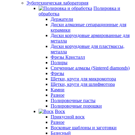
Зуботехническая лаборатория
Полировка и
обработка
Держатели
Диски алмазные сепарационные для
керамики
Диски корундовые армированные для
металла
Диски корундовые для пластмассы,
металла
Фрезы Кристалл
Полиры
Спеченные алмазы (Sintered diamonds)
Фрезы
Щетки, круги для микромотора
Щетки, круги для шлифмотора
Камни
Разное
Полировочные пасты
Полировочные порошки
Воск
Прикусной воск
Разное
Восковые шаблоны и заготовки
Базисный