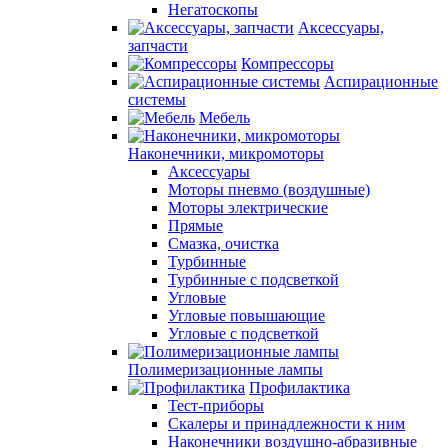
Негатоскопы
Аксессуары,
запчасти
Компрессоры
Аспирационные
системы
Мебель
Наконечники, микромоторы
Аксессуары
Моторы пневмо (воздушные)
Моторы электрические
Прямые
Смазка, очистка
Турбинные
Турбинные с подсветкой
Угловые
Угловые повышающие
Угловые с подсветкой
Полимеризационные лампы
Профилактика
Тест-приборы
Скалеры и принадлежности к ним
Наконечники воздушно-абразивные