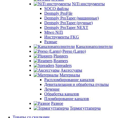
NiTi инструменты
SOCO файлы
Dentsply ProFile
Dentsply ProTaper (машинные)
Dentsply ProTaper (ручные)
Dentsply ProTaper NEXT
Mtwo NiTi
Инструменты FKG
Разные
Каналонаполнители
Peeso (Largo)
Pluggers
Reamers
Spreaders
Аксессуары
Материалы
Распломбирование каналов
Девитализация и обработка пульпы
Лечение
Обработка каналов
Пломбирование каналов
Разное
Термогуттаперча
Товары со скидками