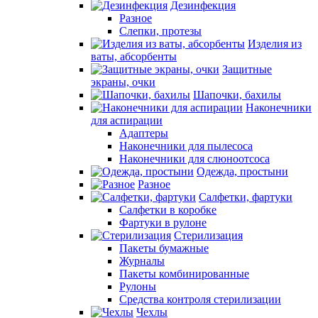
Дезинфекция
Разное
Слепки, протезы
Изделия из
ваты, абсорбенты
Защитные
экраны, очки
Шапочки, бахилы
Наконечники
для аспирации
Адаптеры
Наконечники для пылесоса
Наконечники для слюноотсоса
Одежда, простыни
Разное
Салфетки, фартуки
Салфетки в коробке
Фартуки в рулоне
Стерилизация
Пакеты бумажные
Журналы
Пакеты комбинированные
Рулоны
Средства контроля стерилизации
Чехлы