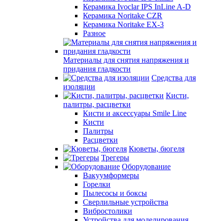
Керамика Ivoclar IPS InLine A-D
Керамика Noritake CZR
Керамика Noritake EX-3
Разное
Материалы для снятия напряжения и
придания гладкости
Средства для
изоляции
Кисти,
палитры, расцветки
Кисти и аксессуары Smile Line
Кисти
Палитры
Расцветки
Кюветы, бюгеля
Трегеры
Оборудование
Вакуумформеры
Горелки
Пылесосы и боксы
Сверлильные устройства
Вибростолики
Устройства для моделирования