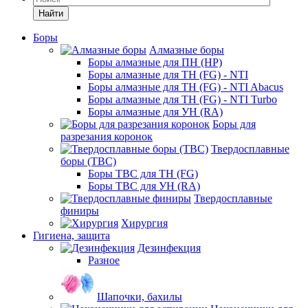
Найти
Боры
Алмазные боры
Боры алмазные для ПН (HP)
Боры алмазные для ТН (FG) - NTI
Боры алмазные для ТН (FG) - NTI Abacus
Боры алмазные для ТН (FG) - NTI Turbo
Боры алмазные для УН (RA)
Боры для
разрезания коронок
Твердосплавные
боры (ТВС)
Боры ТВС для ТН (FG)
Боры ТВС для УН (RA)
Твердосплавные
финиры
Хирургия
Гигиена, защита
Дезинфекция
Разное
Шапочки, бахилы