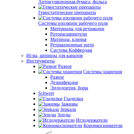
Артикуляционная бумага, фольга
Гемостатические препараты
Системы изоляции рабочего поля
Материалы для ретракции
Роторасширители
Матрицы, клинья
Ретракционные нити
Система Коффердам
Иглы, шприцы для каналов
Инструменты
Разное
Системы хранения
Разное
Дезинфекция
Эндодонтия, боры
Schwert
Гладилки
Зажимы
Зеркала
Зонды
Иглодержатели
Коронкосниматели