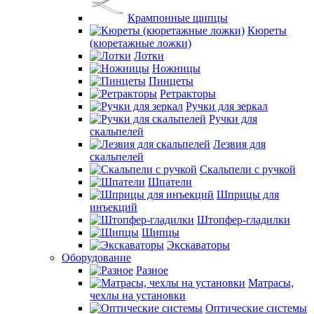
Крампонные щипцы
Кюреты
(кюретажные ложки)
Лотки
Ножницы
Пинцеты
Ретракторы
Ручки для зеркал
Ручки для
скальпелей
Лезвия для
скальпелей
Скальпели с ручкой
Шпатели
Шприцы для
инъекций
Штопфер-гладилки
Щипцы
Экскаваторы
Оборудование
Разное
Матрасы,
чехлы на установки
Оптические системы