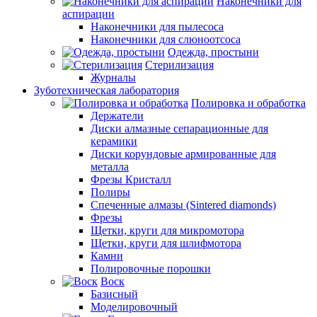
Наконечники для
аспирации
Наконечники для пылесоса
Наконечники для слюноотсоса
Одежда, простыни
Стерилизация
Журналы
Зуботехническая лаборатория
Полировка и обработка
Держатели
Диски алмазные сепарационные для
керамики
Диски корундовые армированные для
металла
Фрезы Кристалл
Полиры
Спеченные алмазы (Sintered diamonds)
Фрезы
Щетки, круги для микромотора
Щетки, круги для шлифмотора
Камни
Полировочные порошки
Воск
Базисный
Моделировочный