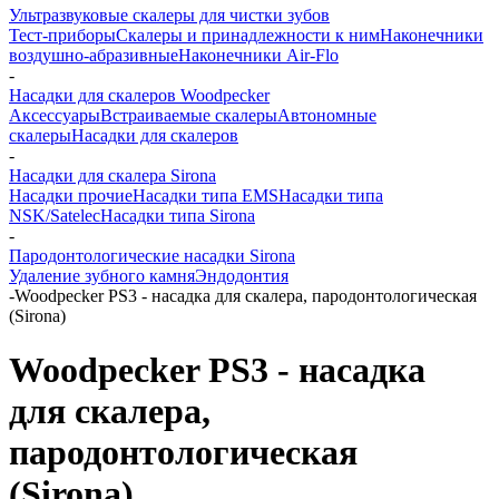
Ультразвуковые скалеры для чистки зубов
Тест-приборы
Скалеры и принадлежности к ним
Наконечники
воздушно-абразивные
Наконечники Air-Flo
-
Насадки для скалеров Woodpecker
Аксессуары
Встраиваемые скалеры
Автономные
скалеры
Насадки для скалеров
-
Насадки для скалера Sirona
Насадки прочие
Насадки типа EMS
Насадки типа
NSK/Satelec
Насадки типа Sirona
-
Пародонтологические насадки Sirona
Удаление зубного камня
Эндодонтия
-
Woodpecker PS3 - насадка для скалера, пародонтологическая
(Sirona)
Woodpecker PS3 - насадка
для скалера,
пародонтологическая
(Sirona)