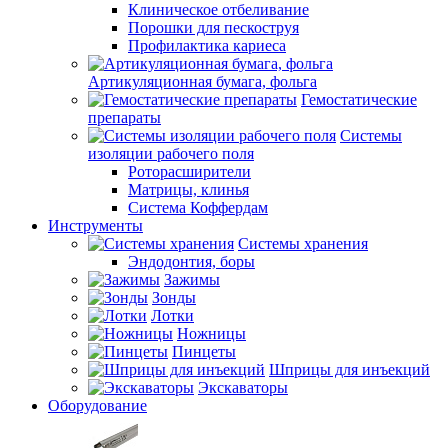
Клиническое отбеливание
Порошки для пескоструя
Профилактика кариеса
Артикуляционная бумага, фольга
Гемостатические
препараты
Системы
изоляции рабочего поля
Роторасширители
Матрицы, клинья
Система Коффердам
Инструменты
Системы хранения
Эндодонтия, боры
Зажимы
Зонды
Лотки
Ножницы
Пинцеты
Шприцы для инъекций
Экскаваторы
Оборудование