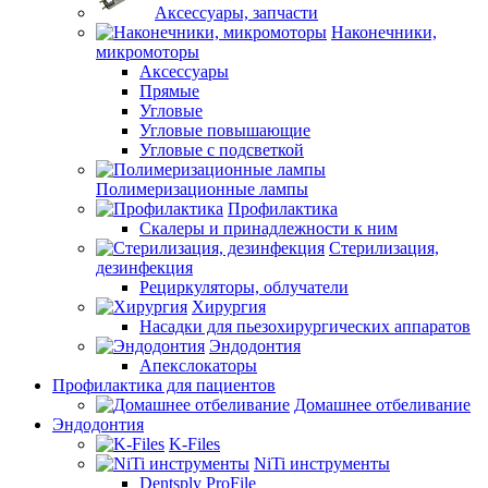
Аксессуары, запчасти
Наконечники,
микромоторы
Аксессуары
Прямые
Угловые
Угловые повышающие
Угловые с подсветкой
Полимеризационные лампы
Профилактика
Скалеры и принадлежности к ним
Стерилизация,
дезинфекция
Рециркуляторы, облучатели
Хирургия
Насадки для пьезохирургических аппаратов
Эндодонтия
Апекслокаторы
Профилактика для пациентов
Домашнее отбеливание
Эндодонтия
K-Files
NiTi инструменты
Dentsply ProFile