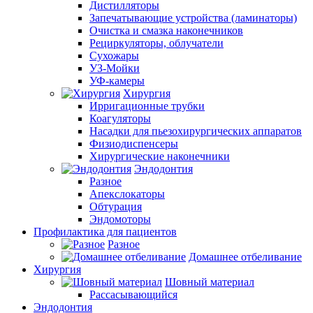
Дистилляторы
Запечатывающие устройства (ламинаторы)
Очистка и смазка наконечников
Рециркуляторы, облучатели
Сухожары
УЗ-Мойки
УФ-камеры
Хирургия
Ирригационные трубки
Коагуляторы
Насадки для пьезохирургических аппаратов
Физиодиспенсеры
Хирургические наконечники
Эндодонтия
Разное
Апекслокаторы
Обтурация
Эндомоторы
Профилактика для пациентов
Разное
Домашнее отбеливание
Хирургия
Шовный материал
Рассасывающийся
Эндодонтия