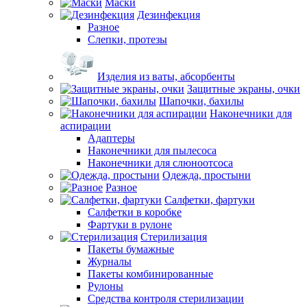
Маски
Дезинфекция
Разное
Слепки, протезы
Изделия из ваты, абсорбенты
Защитные экраны, очки
Шапочки, бахилы
Наконечники для
аспирации
Адаптеры
Наконечники для пылесоса
Наконечники для слюноотсоса
Одежда, простыни
Разное
Салфетки, фартуки
Салфетки в коробке
Фартуки в рулоне
Стерилизация
Пакеты бумажные
Журналы
Пакеты комбинированные
Рулоны
Средства контроля стерилизации