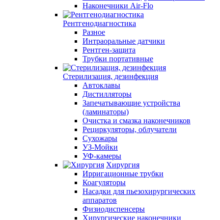
Наконечники Air-Flo
Рентгенодиагностика
Разное
Интраоральные датчики
Рентген-защита
Трубки портативные
Стерилизация, дезинфекция
Автоклавы
Дистилляторы
Запечатывающие устройства
(ламинаторы)
Очистка и смазка наконечников
Рециркуляторы, облучатели
Сухожары
УЗ-Мойки
УФ-камеры
Хирургия
Ирригационные трубки
Коагуляторы
Насадки для пьезохирургических
аппаратов
Физиодиспенсеры
Хирургические наконечники