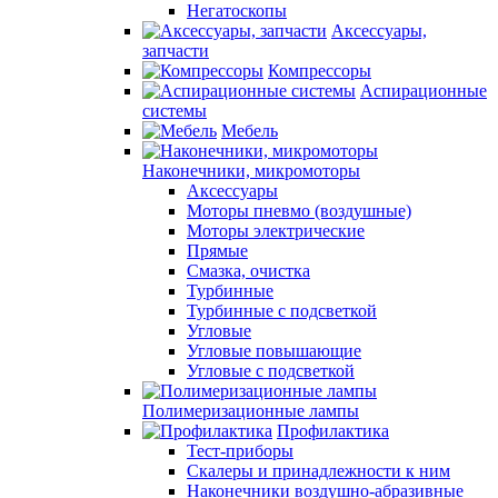
Негатоскопы
Аксессуары,
запчасти
Компрессоры
Аспирационные
системы
Мебель
Наконечники, микромоторы
Аксессуары
Моторы пневмо (воздушные)
Моторы электрические
Прямые
Смазка, очистка
Турбинные
Турбинные с подсветкой
Угловые
Угловые повышающие
Угловые с подсветкой
Полимеризационные лампы
Профилактика
Тест-приборы
Скалеры и принадлежности к ним
Наконечники воздушно-абразивные