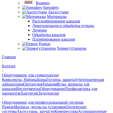
Reamers
Spreaders
Аксессуары
Материалы
Распломбирование каналов
Девитализация и обработка пульпы
Лечение
Обработка каналов
Пломбирование каналов
Разное
Термогуттаперча
Главная
-
Каталог
-
Оборудование для стоматологии
Комплекты, Наборы
Боры
Гигиена, защита
Зуботехническая
лаборатория
Ортопедия
Терапия
Иглы, шприцы для
каналов
Инструменты
Оборудование
Профилактика для
пациентов
Хирургия
Эндодонтия
-
Оборудование для профессиональной гигиены
Разное
Матрасы, чехлы на установки
Оптические
системы
Аксессуары, запчасти
Компрессоры
Аспирационные