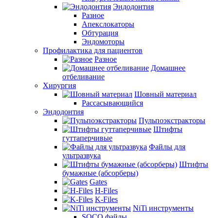
Эндодонтия
Разное
Апекслокаторы
Обтурация
Эндомоторы
Профилактика для пациентов
Разное
Домашнее
отбеливание
Хирургия
Шовный материал
Рассасывающийся
Эндодонтия
Пульпоэкстракторы
Штифты
гуттаперчивые
Файлы для
ультразвука
Штифты
бумажные (абсорберы)
Gates
H-Files
K-Files
NiTi инструменты
SOCO файлы