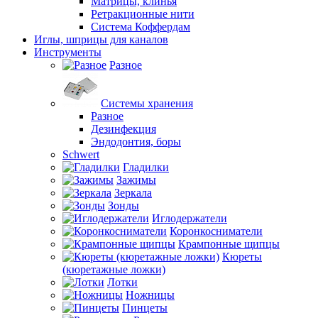
Матрицы, клинья
Ретракционные нити
Система Коффердам
Иглы, шприцы для каналов
Инструменты
Разное
Системы хранения
Разное
Дезинфекция
Эндодонтия, боры
Schwert
Гладилки
Зажимы
Зеркала
Зонды
Иглодержатели
Коронкосниматели
Крампонные щипцы
Кюреты
(кюретажные ложки)
Лотки
Ножницы
Пинцеты