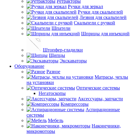
Ретракторы
Ручки для зеркал
Ручки для скальпелей
Лезвия для скальпелей
Скальпели с ручкой
Шпатели
Шприцы для инъекций
Штопфер-гладилки
Щипцы
Экскаваторы
Оборудование
Разное
Матрасы, чехлы
на установки
Оптические системы
Негатоскопы
Аксессуары, запчасти
Компрессоры
Аспирационные
системы
Мебель
Наконечники,
микромоторы