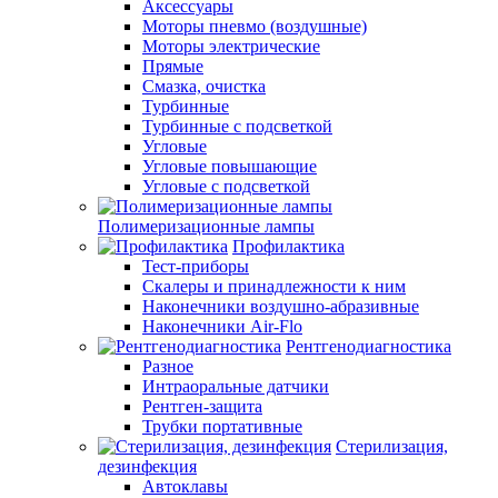
Аксессуары
Моторы пневмо (воздушные)
Моторы электрические
Прямые
Смазка, очистка
Турбинные
Турбинные с подсветкой
Угловые
Угловые повышающие
Угловые с подсветкой
Полимеризационные лампы
Профилактика
Тест-приборы
Скалеры и принадлежности к ним
Наконечники воздушно-абразивные
Наконечники Air-Flo
Рентгенодиагностика
Разное
Интраоральные датчики
Рентген-защита
Трубки портативные
Стерилизация,
дезинфекция
Автоклавы