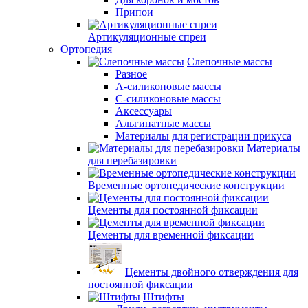
Припои
Артикуляционные спреи
Ортопедия
Слепочные массы
Разное
А-силиконовые массы
С-силиконовые массы
Аксессуары
Альгинатные массы
Материалы для регистрации прикуса
Материалы
для перебазировки
Временные ортопедические конструкции
Цементы для постоянной фиксации
Цементы для временной фиксации
Цементы двойного отверждения для
постоянной фиксации
Штифты