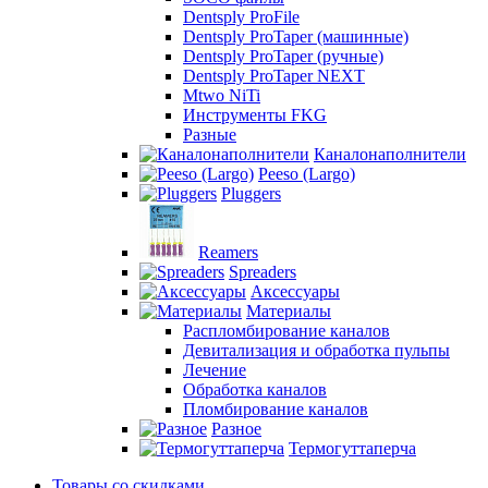
Dentsply ProFile
Dentsply ProTaper (машинные)
Dentsply ProTaper (ручные)
Dentsply ProTaper NEXT
Mtwo NiTi
Инструменты FKG
Разные
Каналонаполнители
Peeso (Largo)
Pluggers
Reamers
Spreaders
Аксессуары
Материалы
Распломбирование каналов
Девитализация и обработка пульпы
Лечение
Обработка каналов
Пломбирование каналов
Разное
Термогуттаперча
Товары со скидками