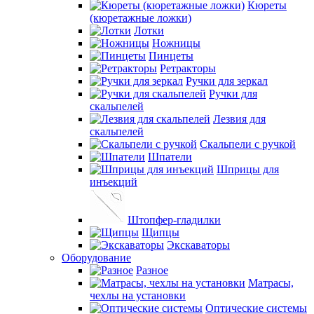
Кюреты
(кюретажные ложки)
Лотки
Ножницы
Пинцеты
Ретракторы
Ручки для зеркал
Ручки для
скальпелей
Лезвия для
скальпелей
Скальпели с ручкой
Шпатели
Шприцы для
инъекций
Штопфер-гладилки
Щипцы
Экскаваторы
Оборудование
Разное
Матрасы,
чехлы на установки
Оптические системы