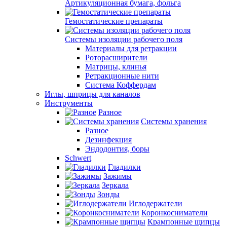
Артикуляционная бумага, фольга
Гемостатические препараты
Системы изоляции рабочего поля
Материалы для ретракции
Роторасширители
Матрицы, клинья
Ретракционные нити
Система Коффердам
Иглы, шприцы для каналов
Инструменты
Разное
Системы хранения
Разное
Дезинфекция
Эндодонтия, боры
Schwert
Гладилки
Зажимы
Зеркала
Зонды
Иглодержатели
Коронкосниматели
Крампонные щипцы