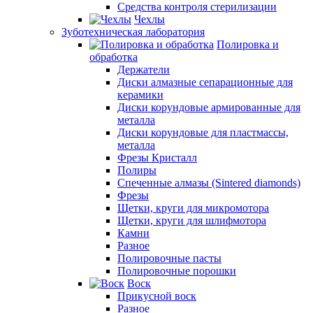
Средства контроля стерилизации
Чехлы
Зуботехническая лаборатория
Полировка и
обработка
Держатели
Диски алмазные сепарационные для
керамики
Диски корундовые армированные для
металла
Диски корундовые для пластмассы,
металла
Фрезы Кристалл
Полиры
Спеченные алмазы (Sintered diamonds)
Фрезы
Щетки, круги для микромотора
Щетки, круги для шлифмотора
Камни
Разное
Полировочные пасты
Полировочные порошки
Воск
Прикусной воск
Разное