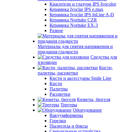
Красители и глазури IPS Ivocolor
Керамика Ivoclar IPS e.max
Керамика Ivoclar IPS InLine A-D
Керамика Noritake CZR
Керамика Noritake EX-3
Разное
Материалы для снятия напряжения и
придания гладкости
Средства для
изоляции
Кисти,
палитры, расцветки
Кисти и аксессуары Smile Line
Кисти
Палитры
Расцветки
Кюветы, бюгеля
Трегеры
Оборудование
Вакуумформеры
Горелки
Пылесосы и боксы
Сверлильные устройства