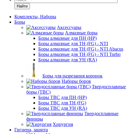
Найти
Комплекты, Наборы
Боры
Аксессуары
Алмазные боры
Боры алмазные для ПН (HP)
Боры алмазные для ТН (FG) - NTI
Боры алмазные для ТН (FG) - NTI Abacus
Боры алмазные для ТН (FG) - NTI Turbo
Боры алмазные для УН (RA)
Боры для разрезания коронок
Наборы боров
Твердосплавные
боры (ТВС)
Боры ТВС для ПН (HP)
Боры ТВС для ТН (FG)
Боры ТВС для УН (RA)
Твердосплавные
финиры
Хирургия
Гигиена, защита