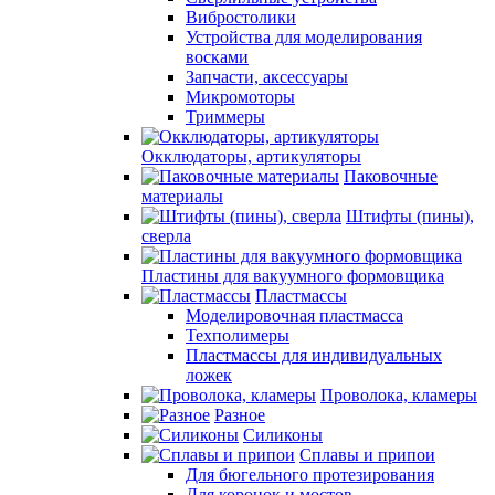
Вибростолики
Устройства для моделирования
восками
Запчасти, аксессуары
Микромоторы
Триммеры
Окклюдаторы, артикуляторы
Паковочные
материалы
Штифты (пины),
сверла
Пластины для вакуумного формовщика
Пластмассы
Моделировочная пластмасса
Техполимеры
Пластмассы для индивидуальных
ложек
Проволока, кламеры
Разное
Силиконы
Сплавы и припои
Для бюгельного протезирования
Для коронок и мостов