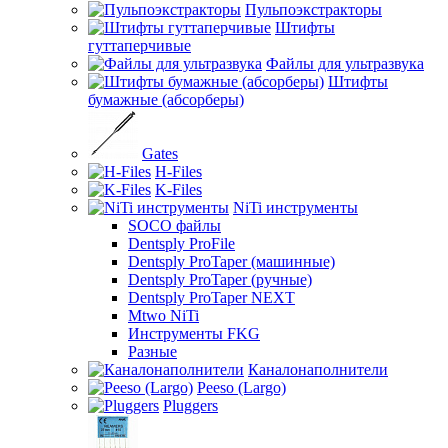
Пульпоэкстракторы
Штифты
гуттаперчивые
Файлы для ультразвука
Штифты
бумажные (абсорберы)
Gates
H-Files
K-Files
NiTi инструменты
SOCO файлы
Dentsply ProFile
Dentsply ProTaper (машинные)
Dentsply ProTaper (ручные)
Dentsply ProTaper NEXT
Mtwo NiTi
Инструменты FKG
Разные
Каналонаполнители
Peeso (Largo)
Pluggers