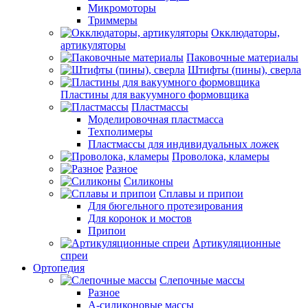
Микромоторы
Триммеры
Окклюдаторы,
артикуляторы
Паковочные материалы
Штифты (пины), сверла
Пластины для вакуумного формовщика
Пластмассы
Моделировочная пластмасса
Техполимеры
Пластмассы для индивидуальных ложек
Проволока, кламеры
Разное
Силиконы
Сплавы и припои
Для бюгельного протезирования
Для коронок и мостов
Припои
Артикуляционные
спреи
Ортопедия
Слепочные массы
Разное
А-силиконовые массы