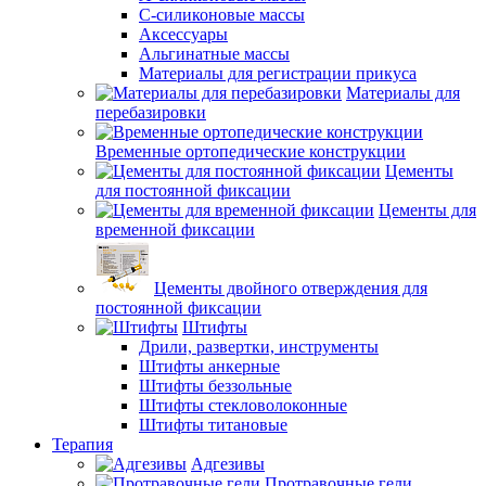
С-силиконовые массы
Аксессуары
Альгинатные массы
Материалы для регистрации прикуса
Материалы для
перебазировки
Временные ортопедические конструкции
Цементы
для постоянной фиксации
Цементы для
временной фиксации
Цементы двойного отверждения для
постоянной фиксации
Штифты
Дрили, развертки, инструменты
Штифты анкерные
Штифты беззольные
Штифты стекловолоконные
Штифты титановые
Терапия
Адгезивы
Протравочные гели