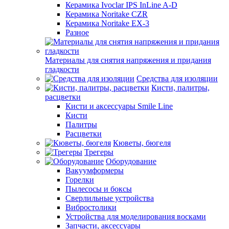
Керамика Ivoclar IPS InLine A-D
Керамика Noritake CZR
Керамика Noritake EX-3
Разное
Материалы для снятия напряжения и придания
гладкости
Средства для изоляции
Кисти, палитры,
расцветки
Кисти и аксессуары Smile Line
Кисти
Палитры
Расцветки
Кюветы, бюгеля
Трегеры
Оборудование
Вакуумформеры
Горелки
Пылесосы и боксы
Сверлильные устройства
Вибростолики
Устройства для моделирования восками
Запчасти, аксессуары