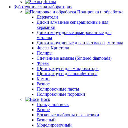
Чехлы
Зуботехническая лаборатория
Полировка и обработка
Держатели
Диски алмазные сепарационные для
керамики
Диски корундовые армированные для
металла
Диски корундовые для пластмассы, металла
Фрезы Кристалл
Полиры
Спеченные алмазы (Sintered diamonds)
Фрезы
Щетки, круги для микромотора
Щетки, круги для шлифмотора
Камни
Разное
Полировочные пасты
Полировочные порошки
Воск
Прикусной воск
Разное
Восковые шаблоны и заготовки
Базисный
Моделировочный