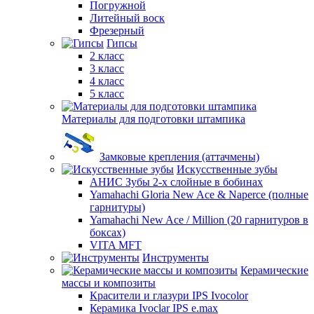
Погружной
Литейный воск
Фрезерный
Гипсы
2 класс
3 класс
4 класс
5 класс
Материалы для подготовки штампика
Замковые крепления (аттачмены)
Искусственные зубы
АНИС Зубы 2-х слойные в бобинах
Yamahachi Gloria New Ace & Naperce (полные
гарнитуры)
Yamahachi New Ace / Million (20 гарнитуров в
боксах)
VITA MFT
Инструменты
Керамические
массы и композиты
Красители и глазури IPS Ivocolor
Керамика Ivoclar IPS e.max