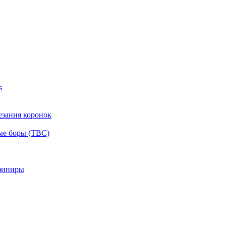
s
езания коронок
ые боры (ТВС)
финиры