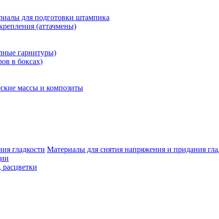
риалы для подготовки штампика
крепления (аттачмены)
олные гарнитуры)
ров в боксах)
ские массы и композиты
Материалы для снятия напряжения и придания гла
ции
, расцветки