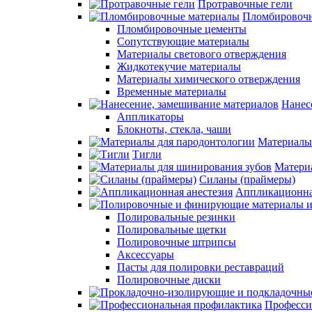
Протравочные гели
Пломбировочн
Пломбировочные цементы
Сопутствующие материалы
Материалы светового отверждения
Жидкотекучие материалы
Материалы химического отверждения
Временные материалы
Нанес
Аппликаторы
Блокноты, стекла, чаши
Материалы
Тигли
Матери
Силаны (праймеры)
Аппликационна
Полировальные резинки
Полировальные щетки
Полировочные штрипсы
Аксессуары
Пасты для полировки реставраций
Полировочные диски
Професси