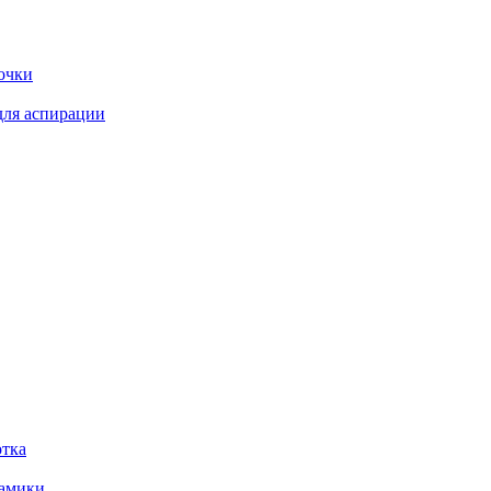
очки
для аспирации
отка
рамики