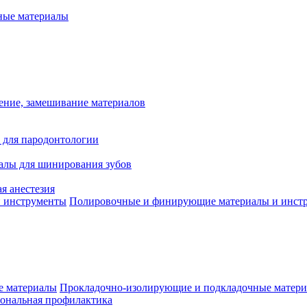
ые материалы
ение, замешивание материалов
 для пародонтологии
алы для шинирования зубов
я анестезия
Полировочные и финирующие материалы и инст
Прокладочно-изолирующие и подкладочные матер
ональная профилактика