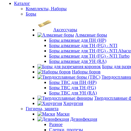
Каталог
Комплекты, Наборы
Боры
Аксессуары
Алмазные боры
Боры алмазные для ПН (HP)
Боры алмазные для ТН (FG) - NTI
Боры алмазные для ТН (FG) - NTI Abacu
Боры алмазные для ТН (FG) - NTI Turbo
Боры алмазные для УН (RA)
Боры для разр
Наборы боров
Твердосплавн
Боры ТВС для ПН (HP)
Боры ТВС для ТН (FG)
Боры ТВС для УН (RA)
Твердосплавные 
Хирургия
Гигиена, защита
Маски
Дезинфекция
Разное
Слепки, протезы