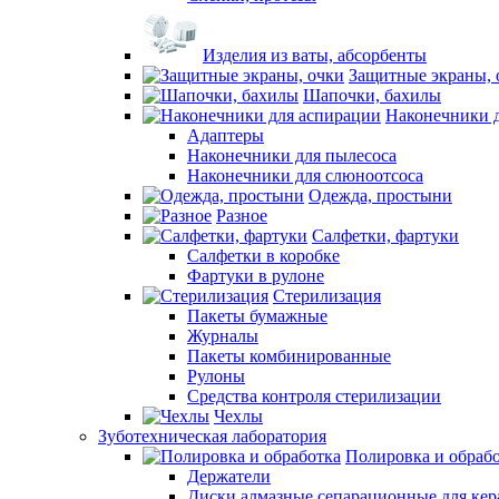
Изделия из ваты, абсорбенты
Защитные экраны, 
Шапочки, бахилы
Наконечники 
Адаптеры
Наконечники для пылесоса
Наконечники для слюноотсоса
Одежда, простыни
Разное
Салфетки, фартуки
Салфетки в коробке
Фартуки в рулоне
Стерилизация
Пакеты бумажные
Журналы
Пакеты комбинированные
Рулоны
Средства контроля стерилизации
Чехлы
Зуботехническая лаборатория
Полировка и обраб
Держатели
Диски алмазные сепарационные для ке