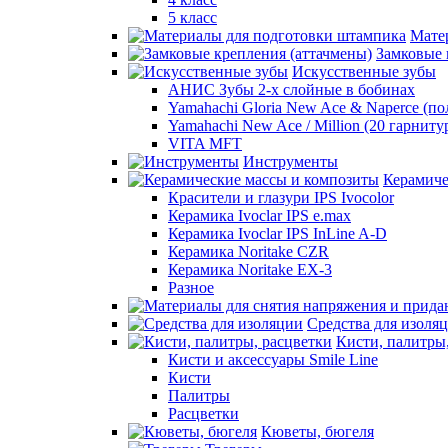
5 класс
Мате
Замковые 
Искусственные зубы
АНИС Зубы 2-х слойные в бобинах
Yamahachi Gloria New Ace & Naperce (п
Yamahachi New Ace / Million (20 гарниту
VITA MFT
Инструменты
Керамиче
Красители и глазури IPS Ivocolor
Керамика Ivoclar IPS e.max
Керамика Ivoclar IPS InLine A-D
Керамика Noritake CZR
Керамика Noritake EX-3
Разное
Средства для изоля
Кисти, палитры
Кисти и аксессуары Smile Line
Кисти
Палитры
Расцветки
Кюветы, бюгеля