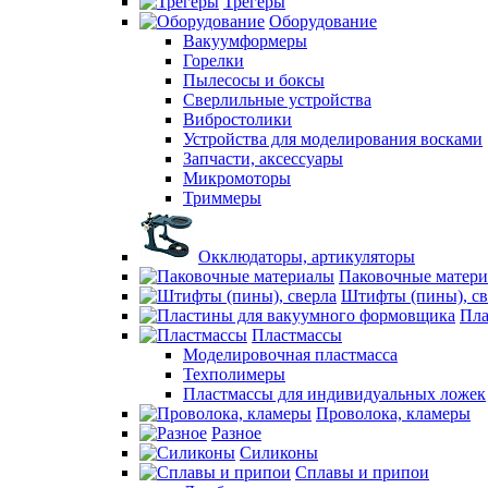
Трегеры
Оборудование
Вакуумформеры
Горелки
Пылесосы и боксы
Сверлильные устройства
Вибростолики
Устройства для моделирования восками
Запчасти, аксессуары
Микромоторы
Триммеры
Окклюдаторы, артикуляторы
Паковочные матер
Штифты (пины), св
Пла
Пластмассы
Моделировочная пластмасса
Техполимеры
Пластмассы для индивидуальных ложек
Проволока, кламеры
Разное
Силиконы
Сплавы и припои