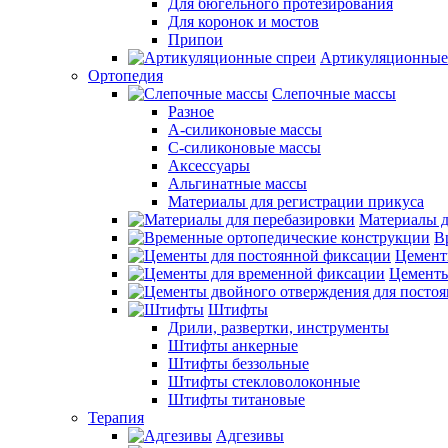
Для бюгельного протезирования
Для коронок и мостов
Припои
Артикуляционные
Ортопедия
Слепочные массы
Разное
А-силиконовые массы
С-силиконовые массы
Аксессуары
Альгинатные массы
Материалы для регистрации прикуса
Материалы д
В
Цемент
Цементы
Штифты
Дрили, развертки, инструменты
Штифты анкерные
Штифты беззольные
Штифты стекловолоконные
Штифты титановые
Терапия
Адгезивы