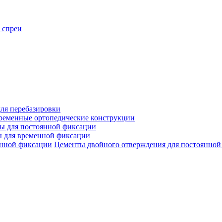
 спреи
ля перебазировки
ременные ортопедические конструкции
ы для постоянной фиксации
 для временной фиксации
Цементы двойного отверждения для постоянной