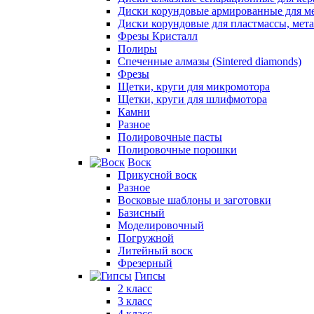
Диски корундовые армированные для м
Диски корундовые для пластмассы, мет
Фрезы Кристалл
Полиры
Спеченные алмазы (Sintered diamonds)
Фрезы
Щетки, круги для микромотора
Щетки, круги для шлифмотора
Камни
Разное
Полировочные пасты
Полировочные порошки
Воск
Прикусной воск
Разное
Восковые шаблоны и заготовки
Базисный
Моделировочный
Погружной
Литейный воск
Фрезерный
Гипсы
2 класс
3 класс
4 класс