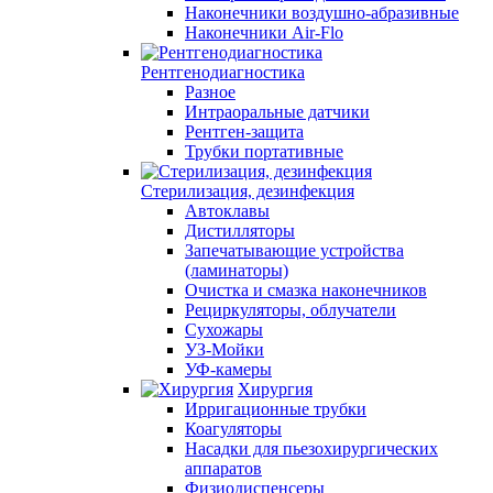
Наконечники воздушно-абразивные
Наконечники Air-Flo
Рентгенодиагностика
Разное
Интраоральные датчики
Рентген-защита
Трубки портативные
Стерилизация, дезинфекция
Автоклавы
Дистилляторы
Запечатывающие устройства
(ламинаторы)
Очистка и смазка наконечников
Рециркуляторы, облучатели
Сухожары
УЗ-Мойки
УФ-камеры
Хирургия
Ирригационные трубки
Коагуляторы
Насадки для пьезохирургических
аппаратов
Физиодиспенсеры