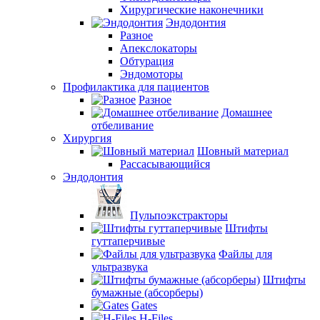
Хирургические наконечники
Эндодонтия
Разное
Апекслокаторы
Обтурация
Эндомоторы
Профилактика для пациентов
Разное
Домашнее
отбеливание
Хирургия
Шовный материал
Рассасывающийся
Эндодонтия
Пульпоэкстракторы
Штифты
гуттаперчивые
Файлы для
ультразвука
Штифты
бумажные (абсорберы)
Gates
H-Files