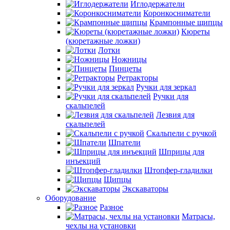
Иглодержатели
Коронкосниматели
Крампонные щипцы
Кюреты
(кюретажные ложки)
Лотки
Ножницы
Пинцеты
Ретракторы
Ручки для зеркал
Ручки для
скальпелей
Лезвия для
скальпелей
Скальпели с ручкой
Шпатели
Шприцы для
инъекций
Штопфер-гладилки
Щипцы
Экскаваторы
Оборудование
Разное
Матрасы,
чехлы на установки