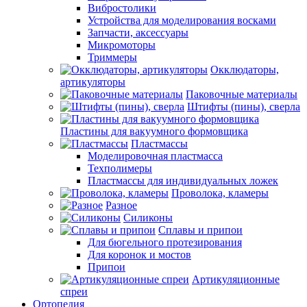
Вибростолики
Устройства для моделирования восками
Запчасти, аксессуары
Микромоторы
Триммеры
Окклюдаторы,
артикуляторы
Паковочные материалы
Штифты (пины), сверла
Пластины для вакуумного формовщика
Пластмассы
Моделировочная пластмасса
Техполимеры
Пластмассы для индивидуальных ложек
Проволока, кламеры
Разное
Силиконы
Сплавы и припои
Для бюгельного протезирования
Для коронок и мостов
Припои
Артикуляционные
спреи
Ортопедия