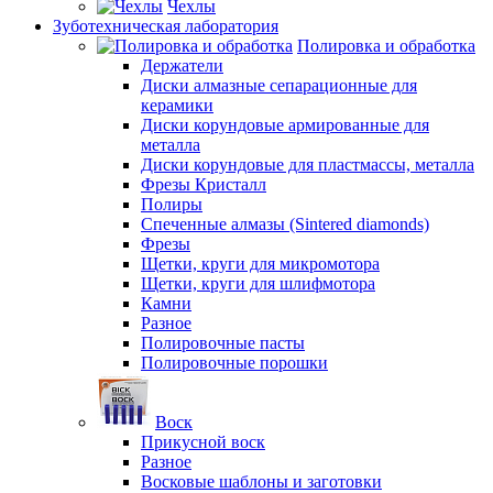
Чехлы
Зуботехническая лаборатория
Полировка и обработка
Держатели
Диски алмазные сепарационные для
керамики
Диски корундовые армированные для
металла
Диски корундовые для пластмассы, металла
Фрезы Кристалл
Полиры
Спеченные алмазы (Sintered diamonds)
Фрезы
Щетки, круги для микромотора
Щетки, круги для шлифмотора
Камни
Разное
Полировочные пасты
Полировочные порошки
Воск
Прикусной воск
Разное
Восковые шаблоны и заготовки