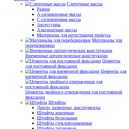
Слепочные массы
Разное
А-силиконовые массы
С-силиконовые массы
Аксессуары
Альгинатные массы
Материалы для регистрации прикуса
Материалы для
перебазировки
Временные ортопедические конструкции
Цементы
для постоянной фиксации
Цементы для
временной фиксации
Цементы двойного отверждения для постоянной
фиксации
Штифты
Дрили, развертки, инструменты
Штифты анкерные
Штифты беззольные
Штифты стекловолоконные
Штифты титановые