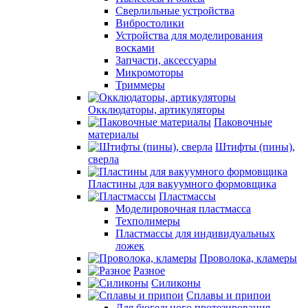
Сверлильные устройства
Вибростолики
Устройства для моделирования
восками
Запчасти, аксессуары
Микромоторы
Триммеры
Окклюдаторы, артикуляторы
Паковочные
материалы
Штифты (пины),
сверла
Пластины для вакуумного формовщика
Пластмассы
Моделировочная пластмасса
Техполимеры
Пластмассы для индивидуальных
ложек
Проволока, кламеры
Разное
Силиконы
Сплавы и припои
Для бюгельного протезирования