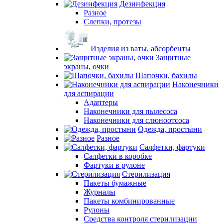
Дезинфекция
Разное
Слепки, протезы
Изделия из ваты, абсорбенты
Защитные
экраны, очки
Шапочки, бахилы
Наконечники
для аспирации
Адаптеры
Наконечники для пылесоса
Наконечники для слюноотсоса
Одежда, простыни
Разное
Салфетки, фартуки
Салфетки в коробке
Фартуки в рулоне
Стерилизация
Пакеты бумажные
Журналы
Пакеты комбинированные
Рулоны
Средства контроля стерилизации