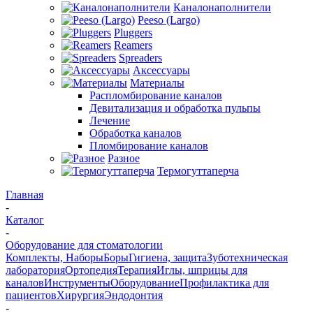
Каналонаполнители
Peeso (Largo)
Pluggers
Reamers
Spreaders
Аксессуары
Материалы
Распломбирование каналов
Девитализация и обработка пульпы
Лечение
Обработка каналов
Пломбирование каналов
Разное
Термогуттаперча
Главная
-
Каталог
-
Оборудование для стоматологии
Комплекты, Наборы
Боры
Гигиена, защита
Зуботехническая
лаборатория
Ортопедия
Терапия
Иглы, шприцы для
каналов
Инструменты
Оборудование
Профилактика для
пациентов
Хирургия
Эндодонтия
-