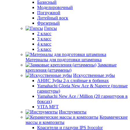
Базисный
Моделировочный
Погружной
Литейный воск
Фрезерный
Гипсы
2 класс
3 класс
4 класс
5 класс
Материалы для подготовки штампика
Замковые
крепления (аттачмены)
Искусственные зубы
АНИС Зубы 2-х слойные в бобинах
Yamahachi Gloria New Ace & Naperce (полные
гарнитуры)
Yamahachi New Ace / Million (20 гарнитуров в
боксах)
VITA MFT
Инструменты
Керамические
массы и композиты
Красители и глазури IPS Ivocolor