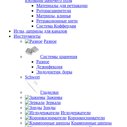
изоляции рабочего поля
Материалы для ретракции
Роторасширители
Матрицы, клинья
Ретракционные нити
Система Коффердам
Иглы, шприцы для каналов
Инструменты
Разное
Системы хранения
Разное
Дезинфекция
Эндодонтия, боры
Schwert
Гладилки
Зажимы
Зеркала
Зонды
Иглодержатели
Коронкосниматели
Крампонные щипцы