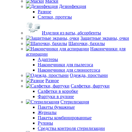
Маски
Дезинфекция
Разное
Слепки, протезы
Изделия из ваты, абсорбенты
Защитные экраны, очки
Шапочки, бахилы
Наконечники для
аспирации
Адаптеры
Наконечники для пылесоса
Наконечники для слюноотсоса
Одежда, простыни
Разное
Салфетки, фартуки
Салфетки в коробке
Фартуки в рулоне
Стерилизация
Пакеты бумажные
Журналы
Пакеты комбинированные
Рулоны
Средства контроля стерилизации