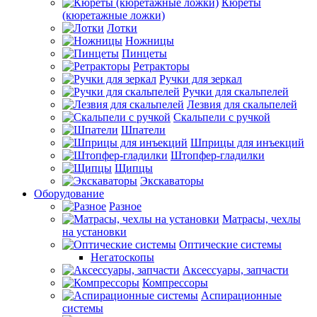
Кюреты
(кюретажные ложки)
Лотки
Ножницы
Пинцеты
Ретракторы
Ручки для зеркал
Ручки для скальпелей
Лезвия для скальпелей
Скальпели с ручкой
Шпатели
Шприцы для инъекций
Штопфер-гладилки
Щипцы
Экскаваторы
Оборудование
Разное
Матрасы, чехлы
на установки
Оптические системы
Негатоскопы
Аксессуары, запчасти
Компрессоры
Аспирационные
системы