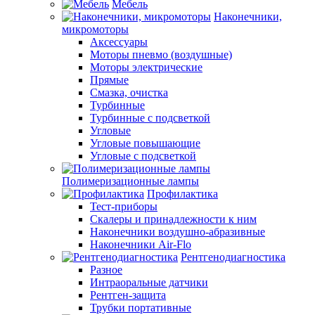
Мебель
Наконечники,
микромоторы
Аксессуары
Моторы пневмо (воздушные)
Моторы электрические
Прямые
Смазка, очистка
Турбинные
Турбинные с подсветкой
Угловые
Угловые повышающие
Угловые с подсветкой
Полимеризационные лампы
Профилактика
Тест-приборы
Скалеры и принадлежности к ним
Наконечники воздушно-абразивные
Наконечники Air-Flo
Рентгенодиагностика
Разное
Интраоральные датчики
Рентген-защита
Трубки портативные