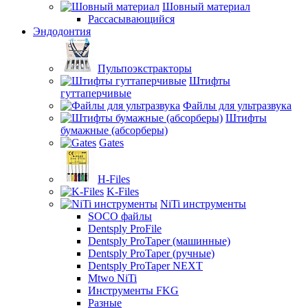
Шовный материал
Рассасывающийся
Эндодонтия
Пульпоэкстракторы
Штифты
гуттаперчивые
Файлы для ультразвука
Штифты
бумажные (абсорберы)
Gates
H-Files
K-Files
NiTi инструменты
SOCO файлы
Dentsply ProFile
Dentsply ProTaper (машинные)
Dentsply ProTaper (ручные)
Dentsply ProTaper NEXT
Mtwo NiTi
Инструменты FKG
Разные