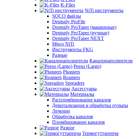
K-Files
NiTi инструменты
SOCO файлы
Dentsply ProFile
Dentsply ProTaper (машинные)
Dentsply ProTaper (ручные)
Dentsply ProTaper NEXT
Mtwo NiTi
Инструменты FKG
Разные
Каналонаполнители
Peeso (Largo)
Pluggers
Reamers
Spreaders
Аксессуары
Материалы
Распломбирование каналов
Девитализация и обработка пульпы
Лечение
Обработка каналов
Пломбирование каналов
Разное
Термогуттаперча