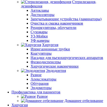
Стерилизация,
дезинфекция
Автоклавы
Дистилляторы
Запечатывающие устройства (ламинаторы)
Очистка и смазка наконечников
Рециркуляторы, облучатели
Сухожары
УЗ-Мойки
УФ-камеры
Хирургия
Ирригационные трубки
Коагуляторы
Насадки для пьезохирургических аппаратов
Физиодиспенсеры
Хирургические наконечники
Эндодонтия
Разное
Апекслокаторы
Обтурация
Эндомоторы
Профилактика для пациентов
Разное
Домашнее отбеливание
Хирургия