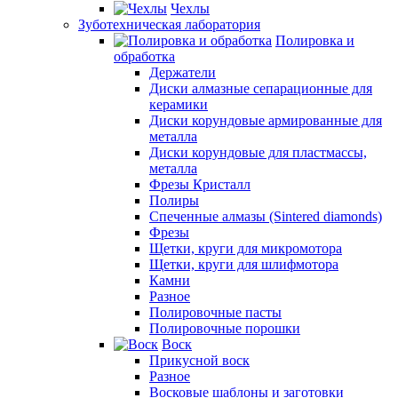
Чехлы
Зуботехническая лаборатория
Полировка и
обработка
Держатели
Диски алмазные сепарационные для
керамики
Диски корундовые армированные для
металла
Диски корундовые для пластмассы,
металла
Фрезы Кристалл
Полиры
Спеченные алмазы (Sintered diamonds)
Фрезы
Щетки, круги для микромотора
Щетки, круги для шлифмотора
Камни
Разное
Полировочные пасты
Полировочные порошки
Воск
Прикусной воск
Разное
Восковые шаблоны и заготовки