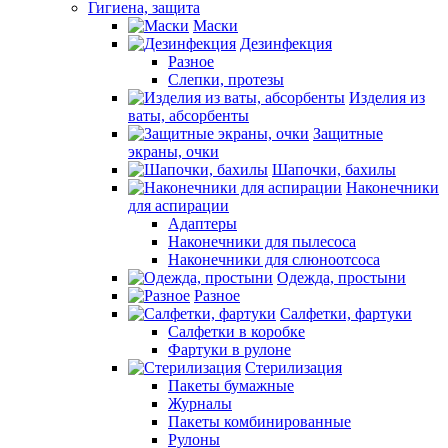
Гигиена, защита
Маски
Дезинфекция
Разное
Слепки, протезы
Изделия из
ваты, абсорбенты
Защитные
экраны, очки
Шапочки, бахилы
Наконечники
для аспирации
Адаптеры
Наконечники для пылесоса
Наконечники для слюноотсоса
Одежда, простыни
Разное
Салфетки, фартуки
Салфетки в коробке
Фартуки в рулоне
Стерилизация
Пакеты бумажные
Журналы
Пакеты комбинированные
Рулоны