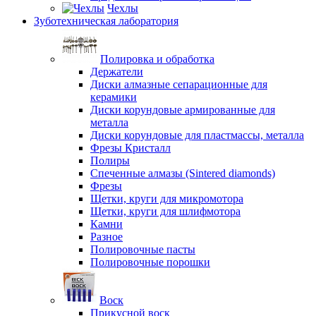
Чехлы
Зуботехническая лаборатория
Полировка и обработка
Держатели
Диски алмазные сепарационные для
керамики
Диски корундовые армированные для
металла
Диски корундовые для пластмассы, металла
Фрезы Кристалл
Полиры
Спеченные алмазы (Sintered diamonds)
Фрезы
Щетки, круги для микромотора
Щетки, круги для шлифмотора
Камни
Разное
Полировочные пасты
Полировочные порошки
Воск
Прикусной воск