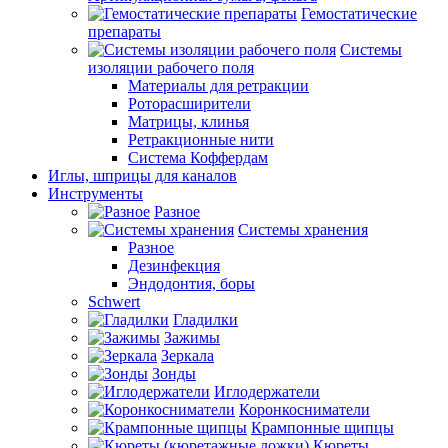
Гемостатические
препараты
Системы
изоляции рабочего поля
Материалы для ретракции
Роторасширители
Матрицы, клинья
Ретракционные нити
Система Коффердам
Иглы, шприцы для каналов
Инструменты
Разное
Системы хранения
Разное
Дезинфекция
Эндодонтия, боры
Schwert
Гладилки
Зажимы
Зеркала
Зонды
Иглодержатели
Коронкосниматели
Крампонные щипцы
Кюреты