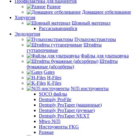
Профилактика для пациентов
Разное
Домашнее отбеливание
Хирургия
Шовный материал
Рассасывающийся
Эндодонтия
Пульпоэкстракторы
Штифты
гуттаперчивые
Файлы для ультразвука
Штифты
бумажные (абсорберы)
Gates
H-Files
K-Files
NiTi инструменты
SOCO файлы
Dentsply ProFile
Dentsply ProTaper (машинные)
Dentsply ProTaper (ручные)
Dentsply ProTaper NEXT
Mtwo NiTi
Инструменты FKG
Разные