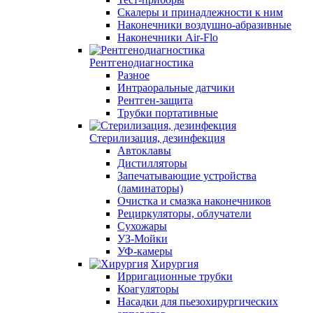
Скалеры и принадлежности к ним
Наконечники воздушно-абразивные
Наконечники Air-Flo
Рентгенодиагностика
Разное
Интраоральные датчики
Рентген-защита
Трубки портативные
Стерилизация, дезинфекция
Автоклавы
Дистилляторы
Запечатывающие устройства
(ламинаторы)
Очистка и смазка наконечников
Рециркуляторы, облучатели
Сухожары
УЗ-Мойки
УФ-камеры
Хирургия
Ирригационные трубки
Коагуляторы
Насадки для пьезохирургических