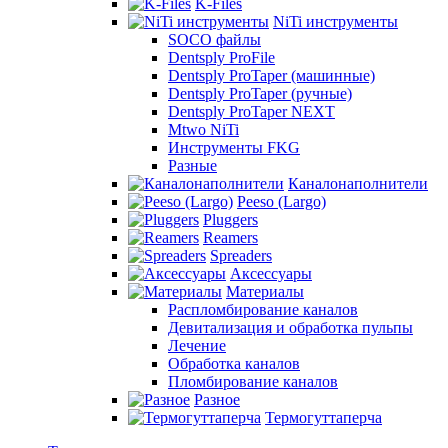
K-Files
NiTi инструменты
SOCO файлы
Dentsply ProFile
Dentsply ProTaper (машинные)
Dentsply ProTaper (ручные)
Dentsply ProTaper NEXT
Mtwo NiTi
Инструменты FKG
Разные
Каналонаполнители
Peeso (Largo)
Pluggers
Reamers
Spreaders
Аксессуары
Материалы
Распломбирование каналов
Девитализация и обработка пульпы
Лечение
Обработка каналов
Пломбирование каналов
Разное
Термогуттаперча