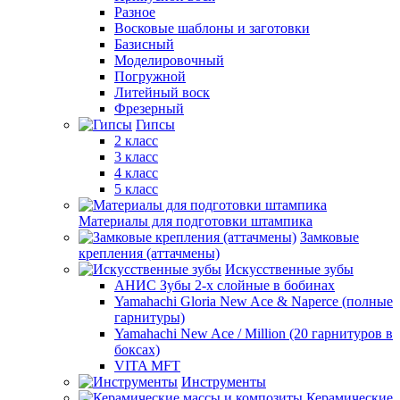
Разное
Восковые шаблоны и заготовки
Базисный
Моделировочный
Погружной
Литейный воск
Фрезерный
Гипсы
2 класс
3 класс
4 класс
5 класс
Материалы для подготовки штампика
Замковые
крепления (аттачмены)
Искусственные зубы
АНИС Зубы 2-х слойные в бобинах
Yamahachi Gloria New Ace & Naperce (полные
гарнитуры)
Yamahachi New Ace / Million (20 гарнитуров в
боксах)
VITA MFT
Инструменты
Керамические