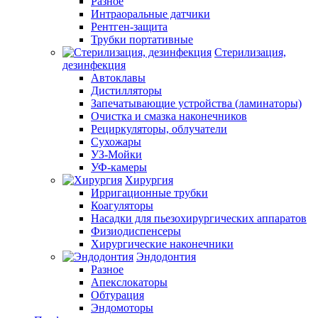
Разное
Интраоральные датчики
Рентген-защита
Трубки портативные
Стерилизация,
дезинфекция
Автоклавы
Дистилляторы
Запечатывающие устройства (ламинаторы)
Очистка и смазка наконечников
Рециркуляторы, облучатели
Сухожары
УЗ-Мойки
УФ-камеры
Хирургия
Ирригационные трубки
Коагуляторы
Насадки для пьезохирургических аппаратов
Физиодиспенсеры
Хирургические наконечники
Эндодонтия
Разное
Апекслокаторы
Обтурация
Эндомоторы