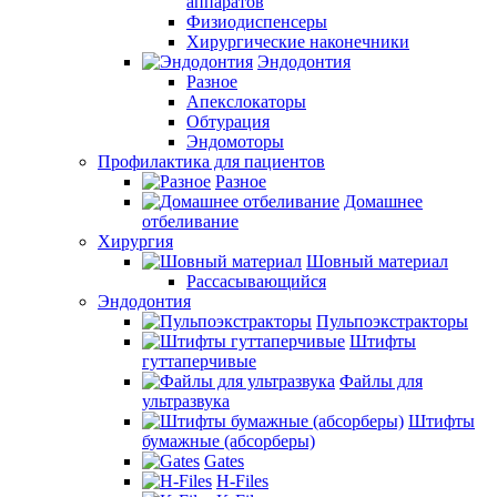
аппаратов
Физиодиспенсеры
Хирургические наконечники
Эндодонтия
Разное
Апекслокаторы
Обтурация
Эндомоторы
Профилактика для пациентов
Разное
Домашнее
отбеливание
Хирургия
Шовный материал
Рассасывающийся
Эндодонтия
Пульпоэкстракторы
Штифты
гуттаперчивые
Файлы для
ультразвука
Штифты
бумажные (абсорберы)
Gates
H-Files