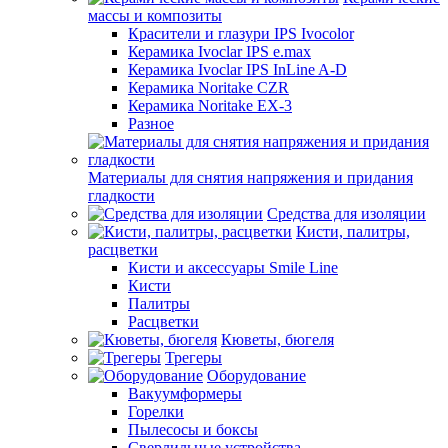
массы и композиты
Красители и глазури IPS Ivocolor
Керамика Ivoclar IPS e.max
Керамика Ivoclar IPS InLine A-D
Керамика Noritake CZR
Керамика Noritake EX-3
Разное
Материалы для снятия напряжения и придания
гладкости
Средства для изоляции
Кисти, палитры,
расцветки
Кисти и аксессуары Smile Line
Кисти
Палитры
Расцветки
Кюветы, бюгеля
Трегеры
Оборудование
Вакуумформеры
Горелки
Пылесосы и боксы
Сверлильные устройства