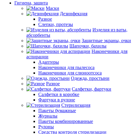
Гигиена, защита
Маски
Дезинфекция
Разное
Слепки, протезы
Изделия из ваты,
абсорбенты
Защитные экраны, очки
Шапочки, бахилы
Наконечники для
аспирации
Адаптеры
Наконечники для пылесоса
Наконечники для слюноотсоса
Одежда, простыни
Разное
Салфетки, фартуки
Салфетки в коробке
Фартуки в рулоне
Стерилизация
Пакеты бумажные
Журналы
Пакеты комбинированные
Рулоны
Средства контроля стерилизации