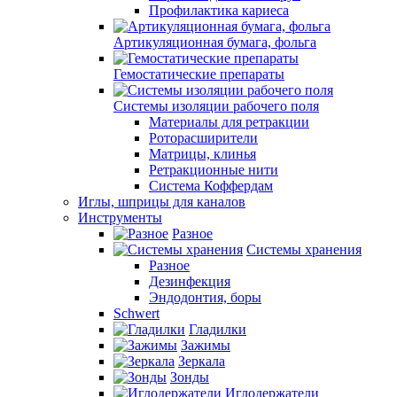
Профилактика кариеса
Артикуляционная бумага, фольга
Гемостатические препараты
Системы изоляции рабочего поля
Материалы для ретракции
Роторасширители
Матрицы, клинья
Ретракционные нити
Система Коффердам
Иглы, шприцы для каналов
Инструменты
Разное
Системы хранения
Разное
Дезинфекция
Эндодонтия, боры
Schwert
Гладилки
Зажимы
Зеркала
Зонды
Иглодержатели