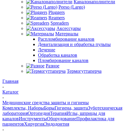
Каналонаполнители
Peeso (Largo)
Pluggers
Reamers
Spreaders
Аксессуары
Материалы
Распломбирование каналов
Девитализация и обработка пульпы
Лечение
Обработка каналов
Пломбирование каналов
Разное
Термогуттаперча
Главная
-
Каталог
-
Медицинские средства защиты и гигиены
Комплекты, Наборы
Боры
Гигиена, защита
Зуботехническая
лаборатория
Ортопедия
Терапия
Иглы, шприцы для
каналов
Инструменты
Оборудование
Профилактика для
пациентов
Хирургия
Эндодонтия
-