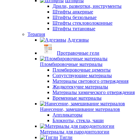
Штифты
Дрили, развертки, инструменты
Штифты анкерные
Штифты беззольные
Штифты стекловолоконные
Штифты титановые
Терапия
Адгезивы
Протравочные гели
Пломбировочные материалы
Пломбировочные цементы
Сопутствующие материалы
Материалы светового отверждения
Жидкотекучие материалы
Материалы химического отверждения
Временные материалы
Нанесение, замешивание материалов
Аппликаторы
Блокноты, стекла, чаши
Материалы для пародонтологии
Тигли