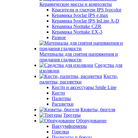
Керамические массы и композиты
Красители и глазури IPS Ivocolor
Керамика Ivoclar IPS e.max
Керамика Ivoclar IPS InLine A-D
Керамика Noritake CZR
Керамика Noritake EX-3
Разное
Материалы для снятия напряжения и
придания гладкости
Средства для
изоляции
Кисти,
палитры, расцветки
Кисти и аксессуары Smile Line
Кисти
Палитры
Расцветки
Кюветы, бюгеля
Трегеры
Оборудование
Вакуумформеры
Горелки
Пылесосы и боксы