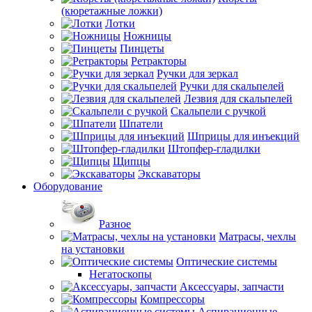
(кюретажные ложки)
Лотки
Ножницы
Пинцеты
Ретракторы
Ручки для зеркал
Ручки для скальпелей
Лезвия для скальпелей
Скальпели с ручкой
Шпатели
Шприцы для инъекций
Штопфер-гладилки
Щипцы
Экскаваторы
Оборудование
Разное
Матрасы, чехлы
на установки
Оптические системы
Негатоскопы
Аксессуары, запчасти
Компрессоры
Аспирационные