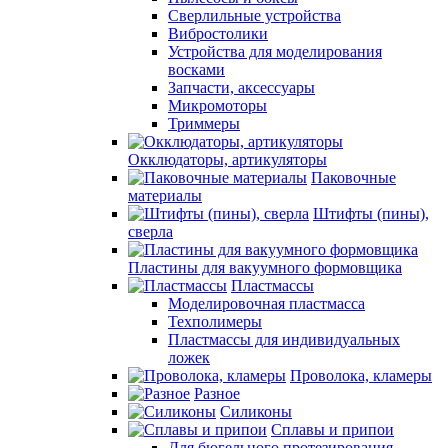
Сверлильные устройства
Вибростолики
Устройства для моделирования
восками
Запчасти, аксессуары
Микромоторы
Триммеры
Окклюдаторы, артикуляторы
Паковочные
материалы
Штифты (пины),
сверла
Пластины для вакуумного формовщика
Пластмассы
Моделировочная пластмасса
Техполимеры
Пластмассы для индивидуальных
ложек
Проволока, кламеры
Разное
Силиконы
Сплавы и припои
Для бюгельного протезирования