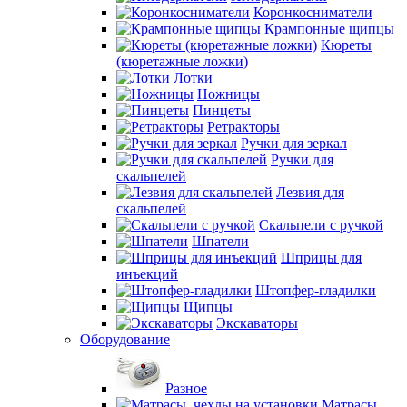
Коронкосниматели
Крампонные щипцы
Кюреты
(кюретажные ложки)
Лотки
Ножницы
Пинцеты
Ретракторы
Ручки для зеркал
Ручки для
скальпелей
Лезвия для
скальпелей
Скальпели с ручкой
Шпатели
Шприцы для
инъекций
Штопфер-гладилки
Щипцы
Экскаваторы
Оборудование
Разное
Матрасы,