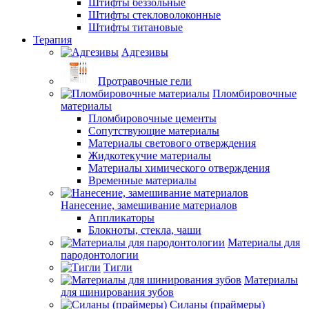
Штифты беззольные
Штифты стекловолоконные
Штифты титановые
Терапия
Адгезивы
Протравочные гели
Пломбировочные
материалы
Пломбировочные цементы
Сопутствующие материалы
Материалы светового отверждения
Жидкотекучие материалы
Материалы химического отверждения
Временные материалы
Нанесение, замешивание материалов
Аппликаторы
Блокноты, стекла, чаши
Материалы для
пародонтологии
Тигли
Материалы
для шинирования зубов
Силаны (праймеры)