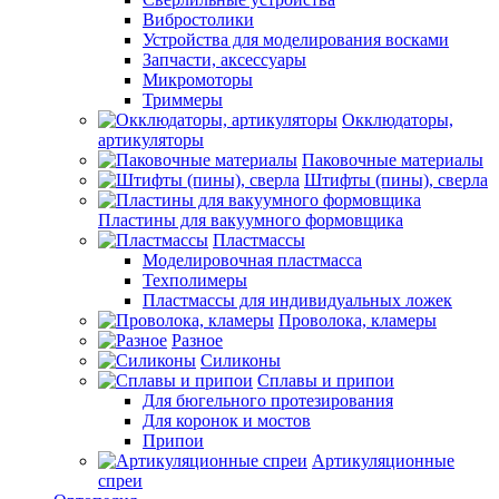
Вибростолики
Устройства для моделирования восками
Запчасти, аксессуары
Микромоторы
Триммеры
Окклюдаторы,
артикуляторы
Паковочные материалы
Штифты (пины), сверла
Пластины для вакуумного формовщика
Пластмассы
Моделировочная пластмасса
Техполимеры
Пластмассы для индивидуальных ложек
Проволока, кламеры
Разное
Силиконы
Сплавы и припои
Для бюгельного протезирования
Для коронок и мостов
Припои
Артикуляционные
спреи