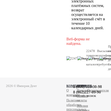
электронных
платёжных систем,
возврат
осуществляется на
электронный счёт в
течение 10
календарных дней.
Веб-форма не
найдена.
П
22478
Высылае
н
товаров
сертифик
с
в
если
д
каталоге
требуетс
1
д
2026 © Империя Дент
КОМПАНИЯ
ПОМОЩЬ
8 (800) 555-30-98
О
Помощь
Производители
8 (862)227-09-90
компании
Условия
ЗАКАЗАТЬ ЗВОНОК
Политика
оплаты
обработки
Условия
персональных
доставки