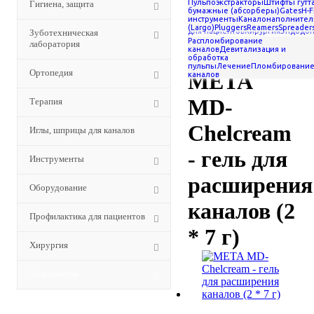
Пульпоэкстракторы
Штифты гутт
Гигиена, защита
Материалы для обработки
лаборатория
Ортопедия
Терапия
бумажные (абсорберы)
Gates
H-F
для
корневых каналов
инструменты
Каналонаполнител
каналов
Инструменты
Оборудова
(Largo)
Pluggers
Reamers
Spreader
-
META MD-Chelcream -
для пациентов
Хирургия
Эндодон
Зуботехническая
Распломбирование
гель для расширения каналов
лаборатория
каналов
Девитализация и
(2 * 7 г)
обработка
пульпы
Лечение
Пломбировани
Ортопедия
META
каналов
MD-
Терапия
Chelcream
Иглы, шприцы для каналов
- гель для
Инструменты
расширения
Оборудование
каналов (2
Профилактика для пациентов
* 7 г)
Хирургия
Эндодонтия