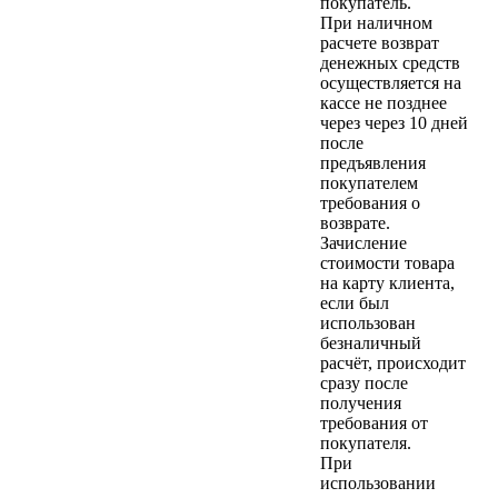
покупатель.
При наличном
расчете возврат
денежных средств
осуществляется на
кассе не позднее
через через 10 дней
после
предъявления
покупателем
требования о
возврате.
Зачисление
стоимости товара
на карту клиента,
если был
использован
безналичный
расчёт, происходит
сразу после
получения
требования от
покупателя.
При
использовании