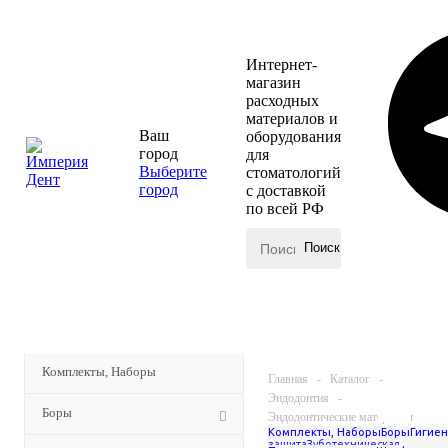
Интернет-
магазин
расходных
материалов и
Ваш
оборудования
город
для
Выберите
стоматологий
город
с доставкой
по всей РФ
КАТАЛОГ
МЕНЮ
Комплекты, Наборы
Главная
-
Каталог
-
Эндодонтия
-
Боры
Эндодонтические материалы
Комплекты, Наборы
Боры
Гигиен
-
защита
Зуботехническая