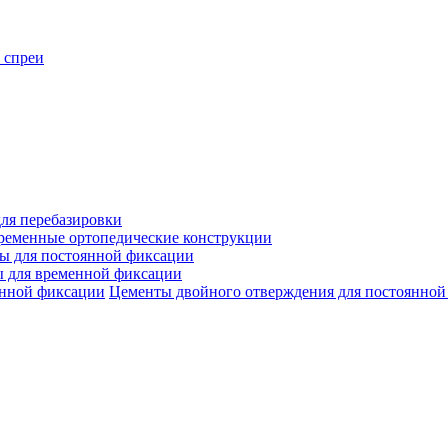
 спреи
ля перебазировки
ременные ортопедические конструкции
ы для постоянной фиксации
 для временной фиксации
Цементы двойного отверждения для постоянной