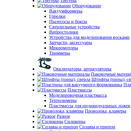
Трегеры
Оборудование
Вакуумформеры
Горелки
Пылесосы и боксы
Сверлильные устройства
Вибростолики
Устройства для моделирования восками
Запчасти, аксессуары
Микромоторы
Триммеры
Окклюдаторы, артикуляторы
Паковочные матер
Штифты (пины), св
Пла
Пластмассы
Моделировочная пластмасса
Техполимеры
Пластмассы для индивидуальных ложек
Проволока, кламеры
Разное
Силиконы
Сплавы и припои