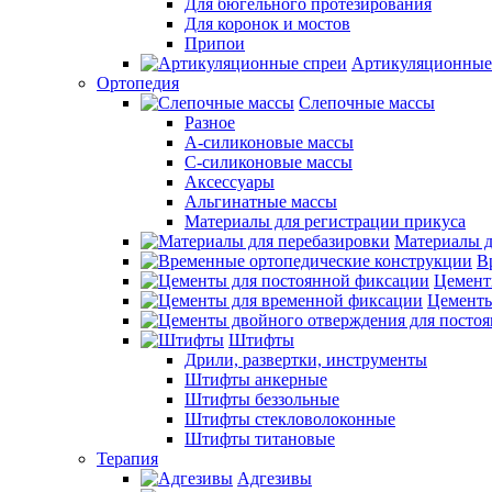
Для бюгельного протезирования
Для коронок и мостов
Припои
Артикуляционные
Ортопедия
Слепочные массы
Разное
А-силиконовые массы
С-силиконовые массы
Аксессуары
Альгинатные массы
Материалы для регистрации прикуса
Материалы д
В
Цемент
Цементы
Штифты
Дрили, развертки, инструменты
Штифты анкерные
Штифты беззольные
Штифты стекловолоконные
Штифты титановые
Терапия
Адгезивы