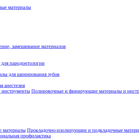
ые материалы
ение, замешивание материалов
 для пародонтологии
алы для шинирования зубов
я анестезия
Полировочные и финирующие материалы и инст
Прокладочно-изолирующие и подкладочные матер
ональная профилактика