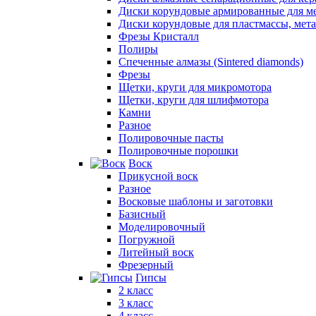
Диски корундовые армированные для м
Диски корундовые для пластмассы, мет
Фрезы Кристалл
Полиры
Спеченные алмазы (Sintered diamonds)
Фрезы
Щетки, круги для микромотора
Щетки, круги для шлифмотора
Камни
Разное
Полировочные пасты
Полировочные порошки
Воск
Прикусной воск
Разное
Восковые шаблоны и заготовки
Базисный
Моделировочный
Погружной
Литейный воск
Фрезерный
Гипсы
2 класс
3 класс
4 класс