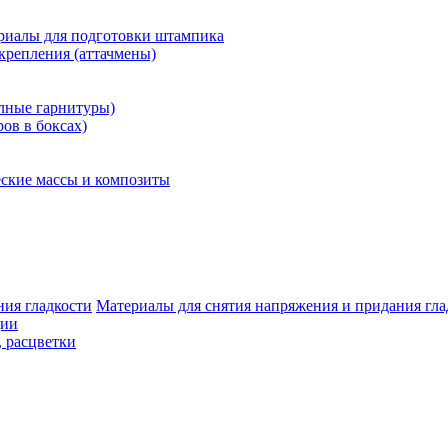
риалы для подготовки штампика
крепления (аттачмены)
олные гарнитуры)
ров в боксах)
ские массы и композиты
Материалы для снятия напряжения и придания гла
ции
, расцветки