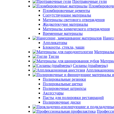
Протравочные гели
Пломбировочн
Пломбировочные цементы
Сопутствующие материалы
Материалы светового отверждения
Жидкотекучие материалы
Материалы химического отверждения
Временные материалы
Нанес
Аппликаторы
Блокноты, стекла, чаши
Материалы
Тигли
Матери
Силаны (праймеры)
Аппликационна
Полировальные резинки
Полировальные щетки
Полировочные штрипсы
Аксессуары
Пасты для полировки реставраций
Полировочные диски
Професси