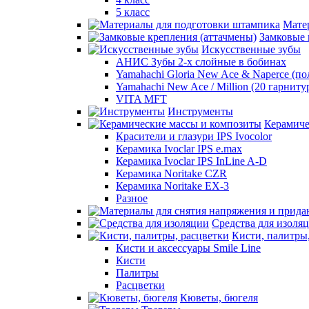
5 класс
Мате
Замковые 
Искусственные зубы
АНИС Зубы 2-х слойные в бобинах
Yamahachi Gloria New Ace & Naperce (п
Yamahachi New Ace / Million (20 гарниту
VITA MFT
Инструменты
Керамиче
Красители и глазури IPS Ivocolor
Керамика Ivoclar IPS e.max
Керамика Ivoclar IPS InLine A-D
Керамика Noritake CZR
Керамика Noritake EX-3
Разное
Средства для изоля
Кисти, палитры
Кисти и аксессуары Smile Line
Кисти
Палитры
Расцветки
Кюветы, бюгеля