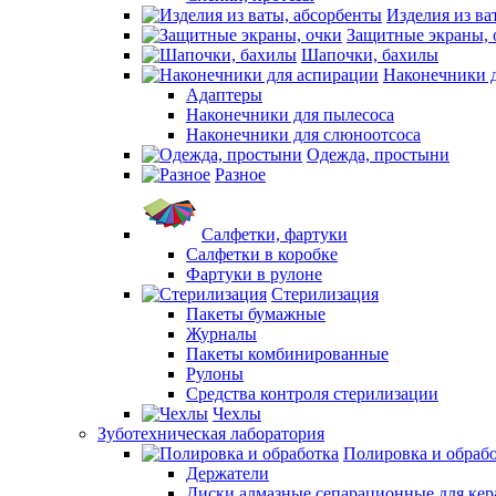
Изделия из ва
Защитные экраны, 
Шапочки, бахилы
Наконечники 
Адаптеры
Наконечники для пылесоса
Наконечники для слюноотсоса
Одежда, простыни
Разное
Салфетки, фартуки
Салфетки в коробке
Фартуки в рулоне
Стерилизация
Пакеты бумажные
Журналы
Пакеты комбинированные
Рулоны
Средства контроля стерилизации
Чехлы
Зуботехническая лаборатория
Полировка и обраб
Держатели
Диски алмазные сепарационные для ке