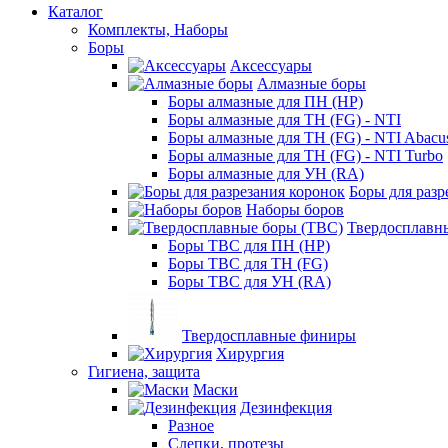
Каталог
Комплекты, Наборы
Боры
Аксессуары
Алмазные боры
Боры алмазные для ПН (HP)
Боры алмазные для ТН (FG) - NTI
Боры алмазные для ТН (FG) - NTI Abacu
Боры алмазные для ТН (FG) - NTI Turbo
Боры алмазные для УН (RA)
Боры для разр
Наборы боров
Твердосплавн
Боры ТВС для ПН (HP)
Боры ТВС для ТН (FG)
Боры ТВС для УН (RA)
Твердосплавные финиры
Хирургия
Гигиена, защита
Маски
Дезинфекция
Разное
Слепки, протезы