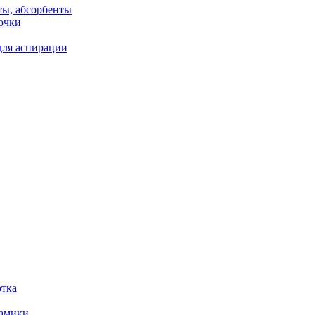
ты, абсорбенты
очки
для аспирации
отка
рамики