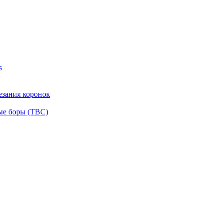
s
езания коронок
ые боры (ТВС)