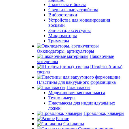
Пылесосы и боксы
Сверлильные устройства
Вибростолики
Устройства для моделирования
восками
Запчасти, аксессуары
Микромоторы
Триммеры
Окклюдаторы, артикуляторы
Паковочные
материалы
Штифты (пины),
сверла
Пластины для вакуумного формовщика
Пластмассы
Моделировочная пластмасса
Техполимеры
Пластмассы для индивидуальных
ложек
Проволока, кламеры
Разное
Силиконы
Сплавы и припои