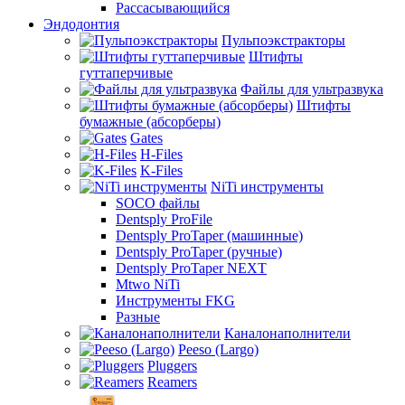
Рассасывающийся
Эндодонтия
Пульпоэкстракторы
Штифты
гуттаперчивые
Файлы для ультразвука
Штифты
бумажные (абсорберы)
Gates
H-Files
K-Files
NiTi инструменты
SOCO файлы
Dentsply ProFile
Dentsply ProTaper (машинные)
Dentsply ProTaper (ручные)
Dentsply ProTaper NEXT
Mtwo NiTi
Инструменты FKG
Разные
Каналонаполнители
Peeso (Largo)
Pluggers
Reamers