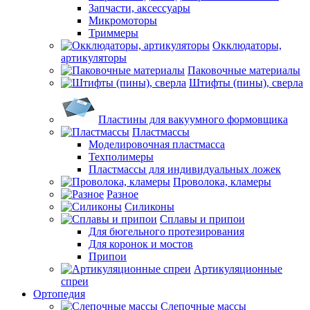
Запчасти, аксессуары
Микромоторы
Триммеры
Окклюдаторы,
артикуляторы
Паковочные материалы
Штифты (пины), сверла
Пластины для вакуумного формовщика
Пластмассы
Моделировочная пластмасса
Техполимеры
Пластмассы для индивидуальных ложек
Проволока, кламеры
Разное
Силиконы
Сплавы и припои
Для бюгельного протезирования
Для коронок и мостов
Припои
Артикуляционные
спреи
Ортопедия
Слепочные массы