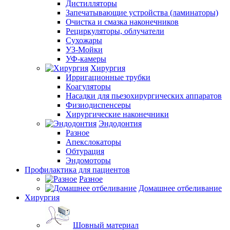
Дистилляторы
Запечатывающие устройства (ламинаторы)
Очистка и смазка наконечников
Рециркуляторы, облучатели
Сухожары
УЗ-Мойки
УФ-камеры
Хирургия
Ирригационные трубки
Коагуляторы
Насадки для пьезохирургических аппаратов
Физиодиспенсеры
Хирургические наконечники
Эндодонтия
Разное
Апекслокаторы
Обтурация
Эндомоторы
Профилактика для пациентов
Разное
Домашнее отбеливание
Хирургия
Шовный материал