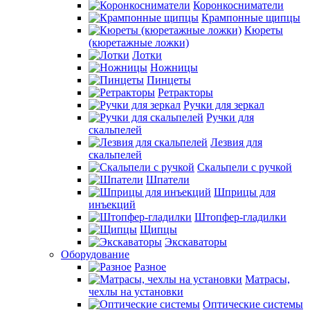
Коронкосниматели
Крампонные щипцы
Кюреты
(кюретажные ложки)
Лотки
Ножницы
Пинцеты
Ретракторы
Ручки для зеркал
Ручки для
скальпелей
Лезвия для
скальпелей
Скальпели с ручкой
Шпатели
Шприцы для
инъекций
Штопфер-гладилки
Щипцы
Экскаваторы
Оборудование
Разное
Матрасы,
чехлы на установки
Оптические системы