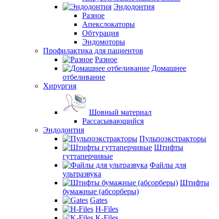
Эндодонтия
Разное
Апекслокаторы
Обтурация
Эндомоторы
Профилактика для пациентов
Разное
Домашнее
отбеливание
Хирургия
Шовный материал
Рассасывающийся
Эндодонтия
Пульпоэкстракторы
Штифты
гуттаперчивые
Файлы для
ультразвука
Штифты
бумажные (абсорберы)
Gates
H-Files
K-Files