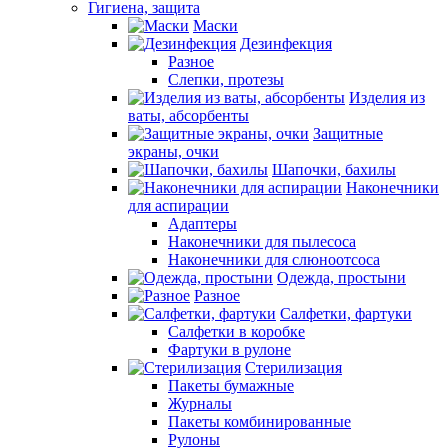
Гигиена, защита
Маски
Дезинфекция
Разное
Слепки, протезы
Изделия из
ваты, абсорбенты
Защитные
экраны, очки
Шапочки, бахилы
Наконечники
для аспирации
Адаптеры
Наконечники для пылесоса
Наконечники для слюноотсоса
Одежда, простыни
Разное
Салфетки, фартуки
Салфетки в коробке
Фартуки в рулоне
Стерилизация
Пакеты бумажные
Журналы
Пакеты комбинированные
Рулоны