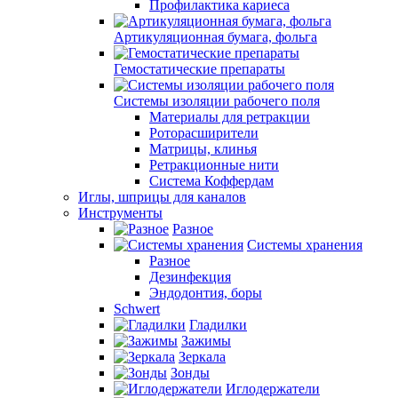
Профилактика кариеса
Артикуляционная бумага, фольга
Гемостатические препараты
Системы изоляции рабочего поля
Материалы для ретракции
Роторасширители
Матрицы, клинья
Ретракционные нити
Система Коффердам
Иглы, шприцы для каналов
Инструменты
Разное
Системы хранения
Разное
Дезинфекция
Эндодонтия, боры
Schwert
Гладилки
Зажимы
Зеркала
Зонды
Иглодержатели