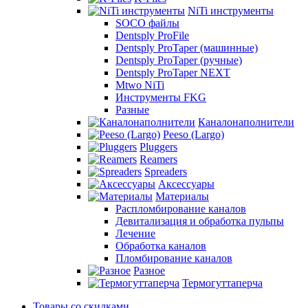
NiTi инструменты
SOCO файлы
Dentsply ProFile
Dentsply ProTaper (машинные)
Dentsply ProTaper (ручные)
Dentsply ProTaper NEXT
Mtwo NiTi
Инструменты FKG
Разные
Каналонаполнители
Peeso (Largo)
Pluggers
Reamers
Spreaders
Аксессуары
Материалы
Распломбирование каналов
Девитализация и обработка пульпы
Лечение
Обработка каналов
Пломбирование каналов
Разное
Термогуттаперча
Товары со скидками