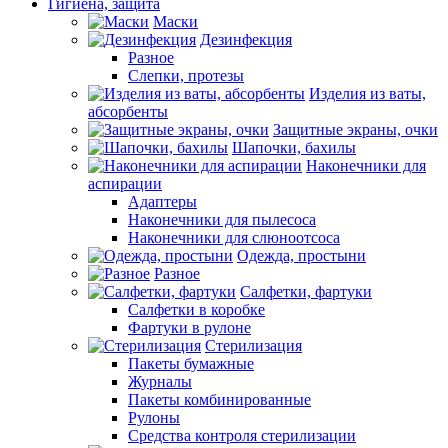
Гигиена, защита
Маски
Дезинфекция
Разное
Слепки, протезы
Изделия из ваты,
абсорбенты
Защитные экраны, очки
Шапочки, бахилы
Наконечники для
аспирации
Адаптеры
Наконечники для пылесоса
Наконечники для слюноотсоса
Одежда, простыни
Разное
Салфетки, фартуки
Салфетки в коробке
Фартуки в рулоне
Стерилизация
Пакеты бумажные
Журналы
Пакеты комбинированные
Рулоны
Средства контроля стерилизации