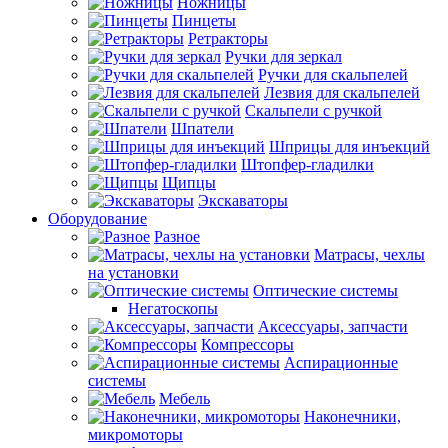
Ножницы
Пинцеты
Ретракторы
Ручки для зеркал
Ручки для скальпелей
Лезвия для скальпелей
Скальпели с ручкой
Шпатели
Шприцы для инъекций
Штопфер-гладилки
Щипцы
Экскаваторы
Оборудование
Разное
Матрасы, чехлы
на установки
Оптические системы
Негатоскопы
Аксессуары, запчасти
Компрессоры
Аспирационные
системы
Мебель
Наконечники,
микромоторы