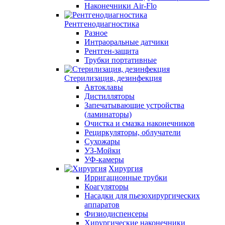
Наконечники Air-Flo
Рентгенодиагностика
Разное
Интраоральные датчики
Рентген-защита
Трубки портативные
Стерилизация, дезинфекция
Автоклавы
Дистилляторы
Запечатывающие устройства
(ламинаторы)
Очистка и смазка наконечников
Рециркуляторы, облучатели
Сухожары
УЗ-Мойки
УФ-камеры
Хирургия
Ирригационные трубки
Коагуляторы
Насадки для пьезохирургических
аппаратов
Физиодиспенсеры
Хирургические наконечники