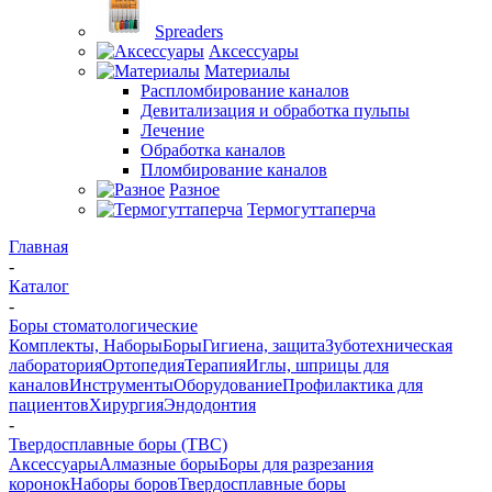
Spreaders
Аксессуары
Материалы
Распломбирование каналов
Девитализация и обработка пульпы
Лечение
Обработка каналов
Пломбирование каналов
Разное
Термогуттаперча
Главная
-
Каталог
-
Боры стоматологические
Комплекты, Наборы
Боры
Гигиена, защита
Зуботехническая
лаборатория
Ортопедия
Терапия
Иглы, шприцы для
каналов
Инструменты
Оборудование
Профилактика для
пациентов
Хирургия
Эндодонтия
-
Твердосплавные боры (ТВС)
Аксессуары
Алмазные боры
Боры для разрезания
коронок
Наборы боров
Твердосплавные боры