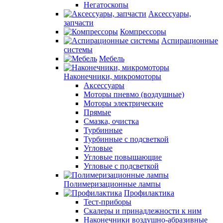
Негатоскопы
Аксессуары,
запчасти
Компрессоры
Аспирационные
системы
Мебель
Наконечники, микромоторы
Аксессуары
Моторы пневмо (воздушные)
Моторы электрические
Прямые
Смазка, очистка
Турбинные
Турбинные с подсветкой
Угловые
Угловые повышающие
Угловые с подсветкой
Полимеризационные лампы
Профилактика
Тест-приборы
Скалеры и принадлежности к ним
Наконечники воздушно-абразивные