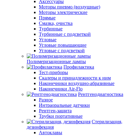
Аксессуары
Моторы пневмо (воздушные)
Моторы электрические
Прямые
Смазка, очистка
Турбинные
Турбинные с подсветкой
Угловые
Угловые повышающие
Угловые с подсветкой
Полимеризационные лампы
Профилактика
Тест-приборы
Скалеры и принадлежности к ним
Наконечники воздушно-абразивные
Наконечники Air-Flo
Рентгенодиагностика
Разное
Интраоральные датчики
Рентген-защита
Трубки портативные
Стерилизация,
дезинфекция
Автоклавы