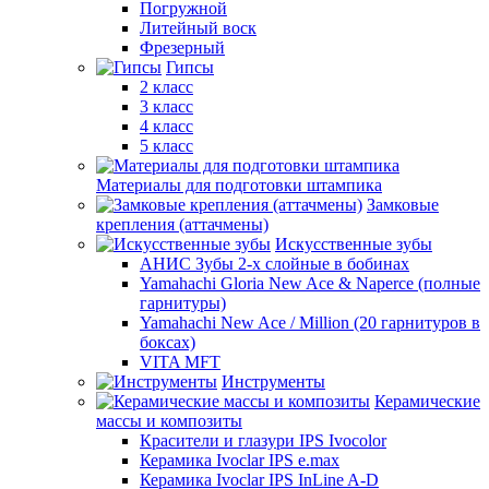
Погружной
Литейный воск
Фрезерный
Гипсы
2 класс
3 класс
4 класс
5 класс
Материалы для подготовки штампика
Замковые
крепления (аттачмены)
Искусственные зубы
АНИС Зубы 2-х слойные в бобинах
Yamahachi Gloria New Ace & Naperce (полные
гарнитуры)
Yamahachi New Ace / Million (20 гарнитуров в
боксах)
VITA MFT
Инструменты
Керамические
массы и композиты
Красители и глазури IPS Ivocolor
Керамика Ivoclar IPS e.max
Керамика Ivoclar IPS InLine A-D