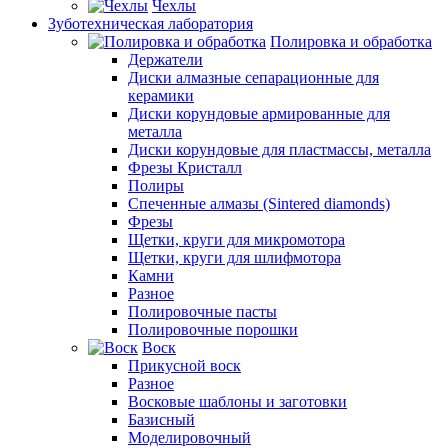
Чехлы
Зуботехническая лаборатория
Полировка и обработка
Держатели
Диски алмазные сепарационные для
керамики
Диски корундовые армированные для
металла
Диски корундовые для пластмассы, металла
Фрезы Кристалл
Полиры
Спеченные алмазы (Sintered diamonds)
Фрезы
Щетки, круги для микромотора
Щетки, круги для шлифмотора
Камни
Разное
Полировочные пасты
Полировочные порошки
Воск
Прикусной воск
Разное
Восковые шаблоны и заготовки
Базисный
Моделировочный