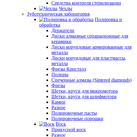
Средства контроля стерилизации
Чехлы
Зуботехническая лаборатория
Полировка и
обработка
Держатели
Диски алмазные сепарационные для
керамики
Диски корундовые армированные для
металла
Диски корундовые для пластмассы,
металла
Фрезы Кристалл
Полиры
Спеченные алмазы (Sintered diamonds)
Фрезы
Щетки, круги для микромотора
Щетки, круги для шлифмотора
Камни
Разное
Полировочные пасты
Полировочные порошки
Воск
Прикусной воск
Разное