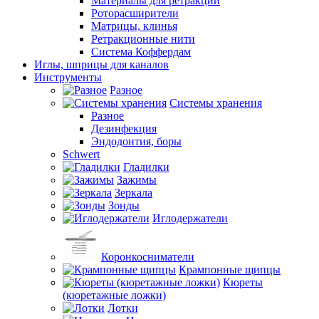
Материалы для ретракции
Роторасширители
Матрицы, клинья
Ретракционные нити
Система Коффердам
Иглы, шприцы для каналов
Инструменты
Разное
Системы хранения
Разное
Дезинфекция
Эндодонтия, боры
Schwert
Гладилки
Зажимы
Зеркала
Зонды
Иглодержатели
Коронкосниматели
Крампонные щипцы
Кюреты
(кюретажные ложки)
Лотки