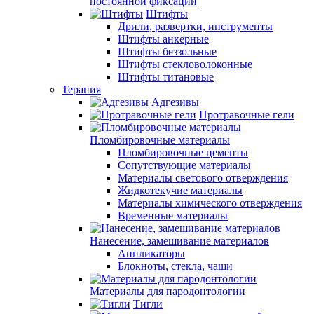
постоянной фиксации
Штифты
Дрили, развертки, инструменты
Штифты анкерные
Штифты беззольные
Штифты стекловолоконные
Штифты титановые
Терапия
Адгезивы
Протравочные гели
Пломбировочные материалы
Пломбировочные цементы
Сопутствующие материалы
Материалы светового отверждения
Жидкотекучие материалы
Материалы химического отверждения
Временные материалы
Нанесение, замешивание материалов
Аппликаторы
Блокноты, стекла, чаши
Материалы для пародонтологии
Тигли